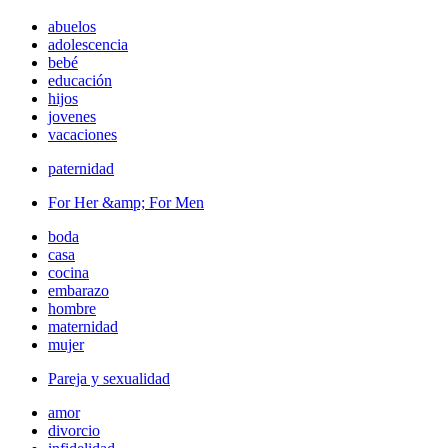
abuelos
adolescencia
bebé
educación
hijos
jovenes
vacaciones
paternidad
For Her &amp; For Men
boda
casa
cocina
embarazo
hombre
maternidad
mujer
Pareja y sexualidad
amor
divorcio