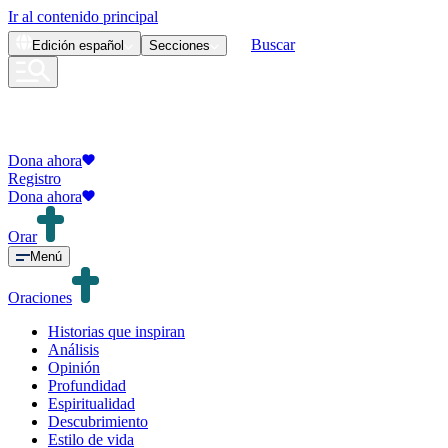
Ir al contenido principal
Buscar
Edición
español
Secciones
Dona ahora
Registro
Dona ahora
Orar
Menú
Oraciones
Historias que inspiran
Análisis
Opinión
Profundidad
Espiritualidad
Descubrimiento
Estilo de vida