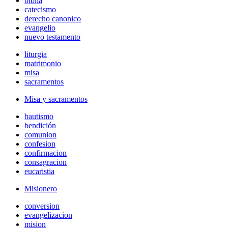
biblia
catecismo
derecho canonico
evangelio
nuevo testamento
liturgia
matrimonio
misa
sacramentos
Misa y sacramentos
bautismo
bendición
comunion
confesion
confirmacion
consagracion
eucaristia
Misionero
conversion
evangelizacion
mision