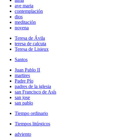
alma
ave maria
contemplación
dios
meditación
novena
Teresa de Ávila
teresa de calcuta
Teresa de Lisieux
Santos
Juan Pablo II
martires
Padre Pío
padres de la iglesia
san Francisco de Asís
san jose
san pablo
Tiempo ordinario
Tiempos litúrgicos
adviento