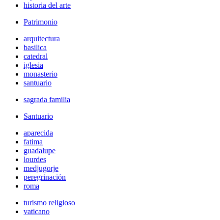
historia del arte
Patrimonio
arquitectura
basilica
catedral
iglesia
monasterio
santuario
sagrada familia
Santuario
aparecida
fatima
guadalupe
lourdes
medjugorje
peregrinación
roma
turismo religioso
vaticano