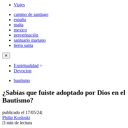
Viajes
camino de santiago
españa
malta
mexico
peregrinación
santuario mariano
tierra santa
✕
Espiritualidad
>
Devocion
bautismo
¿Sabías que fuiste adoptado por Dios en el
Bautismo?
publicado el 17/05/24
|
Philip Kosloski
|
3
min de lectura