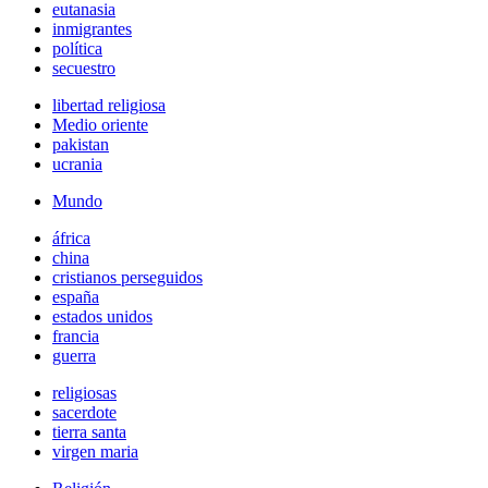
eutanasia
inmigrantes
política
secuestro
libertad religiosa
Medio oriente
pakistan
ucrania
Mundo
áfrica
china
cristianos perseguidos
españa
estados unidos
francia
guerra
religiosas
sacerdote
tierra santa
virgen maria