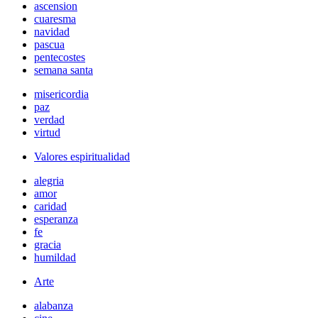
ascension
cuaresma
navidad
pascua
pentecostes
semana santa
misericordia
paz
verdad
virtud
Valores espiritualidad
alegria
amor
caridad
esperanza
fe
gracia
humildad
Arte
alabanza