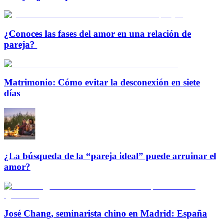
¿Conoces las fases del amor en una relación de
pareja?
Matrimonio: Cómo evitar la desconexión en siete
días
¿La búsqueda de la “pareja ideal” puede arruinar el
amor?
José Chang, seminarista chino en Madrid: España