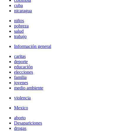
colombia
cuba
nicaragua
niños
pobreza
salud
trabajo
Información general
caritas
deporte
educación
elecciones
familia
jovenes
medio ambiente
violencia
Mexico
aborto
Desapariciones
drogas