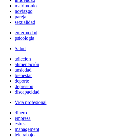
infidelidad
matrimonio
noviazgo
pareja
sexualidad
enfermedad
psicología
Salud
adiccion
alimentación
ansiedad
bienestar
deporte
depresion
discapacidad
Vida profesional
dinero
empresa
estres
management
teletrabajo