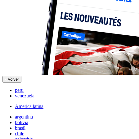
Volver
peru
venezuela
America latina
argentina
bolivia
brasil
chile