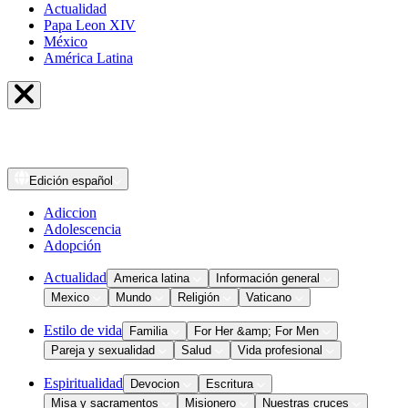
Actualidad
Papa Leon XIV
México
América Latina
Edición
español
Adiccion
Adolescencia
Adopción
Actualidad
America latina
Información general
Mexico
Mundo
Religión
Vaticano
Estilo de vida
Familia
For Her &amp; For Men
Pareja y sexualidad
Salud
Vida profesional
Espiritualidad
Devocion
Escritura
Misa y sacramentos
Misionero
Nuestras cruces