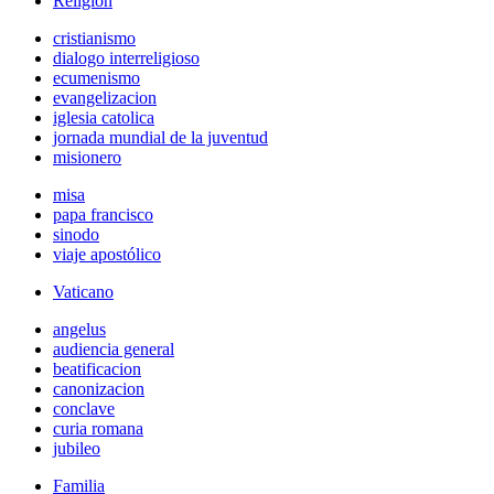
Religión
cristianismo
dialogo interreligioso
ecumenismo
evangelizacion
iglesia catolica
jornada mundial de la juventud
misionero
misa
papa francisco
sinodo
viaje apostólico
Vaticano
angelus
audiencia general
beatificacion
canonizacion
conclave
curia romana
jubileo
Familia