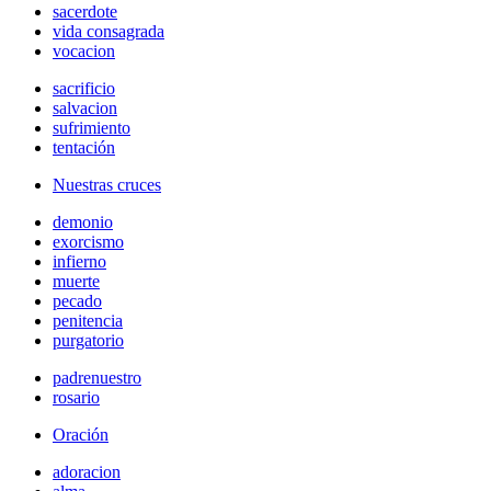
sacerdote
vida consagrada
vocacion
sacrificio
salvacion
sufrimiento
tentación
Nuestras cruces
demonio
exorcismo
infierno
muerte
pecado
penitencia
purgatorio
padrenuestro
rosario
Oración
adoracion