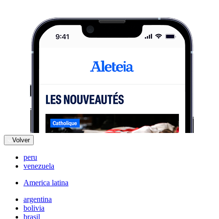
Volver
peru
venezuela
America latina
argentina
bolivia
brasil