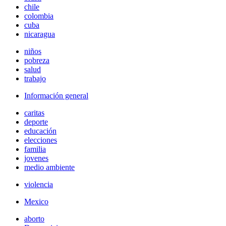
chile
colombia
cuba
nicaragua
niños
pobreza
salud
trabajo
Información general
caritas
deporte
educación
elecciones
familia
jovenes
medio ambiente
violencia
Mexico
aborto