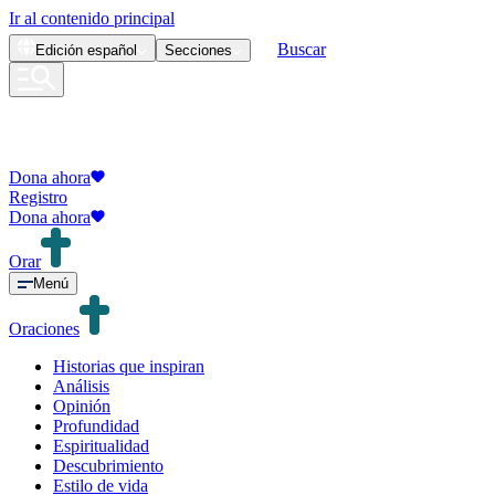
Ir al contenido principal
Buscar
Edición
español
Secciones
Dona ahora
Registro
Dona ahora
Orar
Menú
Oraciones
Historias que inspiran
Análisis
Opinión
Profundidad
Espiritualidad
Descubrimiento
Estilo de vida