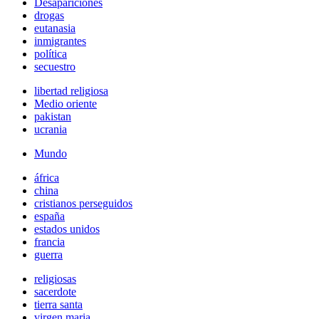
Desapariciones
drogas
eutanasia
inmigrantes
política
secuestro
libertad religiosa
Medio oriente
pakistan
ucrania
Mundo
áfrica
china
cristianos perseguidos
españa
estados unidos
francia
guerra
religiosas
sacerdote
tierra santa
virgen maria