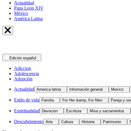
Actualidad
Papa Leon XIV
México
América Latina
Edición
español
Adiccion
Adolescencia
Adopción
Actualidad
America latina
Información general
Mexico
Estilo de vida
Familia
For Her &amp; For Men
Pareja y se
Espiritualidad
Devocion
Escritura
Misa y sacramentos
Descubrimiento
Arte
Cultura
Historia
Patrimonio