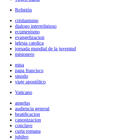
Religión
cristianismo
dialogo interreligioso
ecumenismo
evangelizacion
iglesia catolica
jornada mundial de la juventud
misionero
misa
papa francisco
sinodo
viaje apostólico
Vaticano
angelus
audiencia general
beatificacion
canonizacion
conclave
curia romana
jubileo