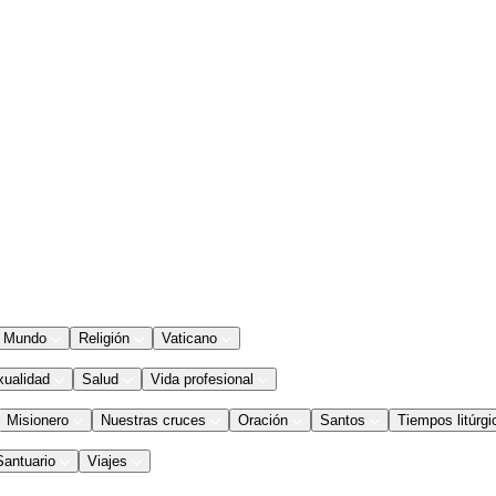
Mundo
Religión
Vaticano
xualidad
Salud
Vida profesional
Misionero
Nuestras cruces
Oración
Santos
Tiempos litúrgi
Santuario
Viajes