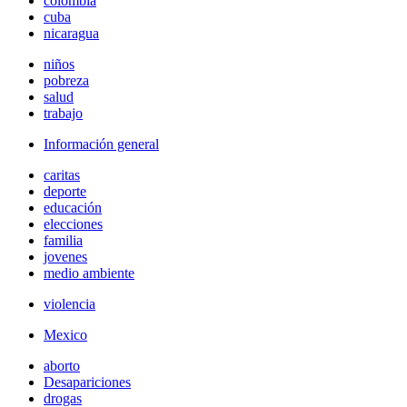
colombia
cuba
nicaragua
niños
pobreza
salud
trabajo
Información general
caritas
deporte
educación
elecciones
familia
jovenes
medio ambiente
violencia
Mexico
aborto
Desapariciones
drogas