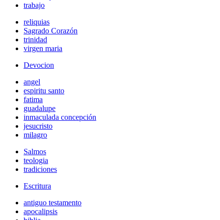
trabajo
reliquias
Sagrado Corazón
trinidad
virgen maria
Devocion
angel
espiritu santo
fatima
guadalupe
inmaculada concepción
jesucristo
milagro
Salmos
teologia
tradiciones
Escritura
antiguo testamento
apocalipsis