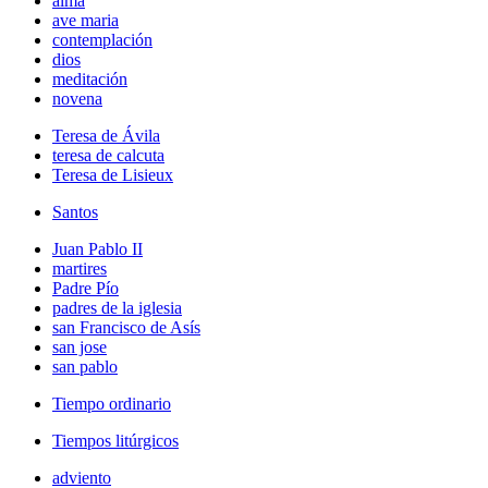
alma
ave maria
contemplación
dios
meditación
novena
Teresa de Ávila
teresa de calcuta
Teresa de Lisieux
Santos
Juan Pablo II
martires
Padre Pío
padres de la iglesia
san Francisco de Asís
san jose
san pablo
Tiempo ordinario
Tiempos litúrgicos
adviento