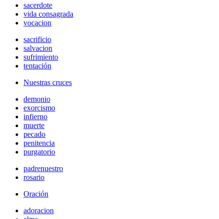
sacerdote
vida consagrada
vocacion
sacrificio
salvacion
sufrimiento
tentación
Nuestras cruces
demonio
exorcismo
infierno
muerte
pecado
penitencia
purgatorio
padrenuestro
rosario
Oración
adoracion