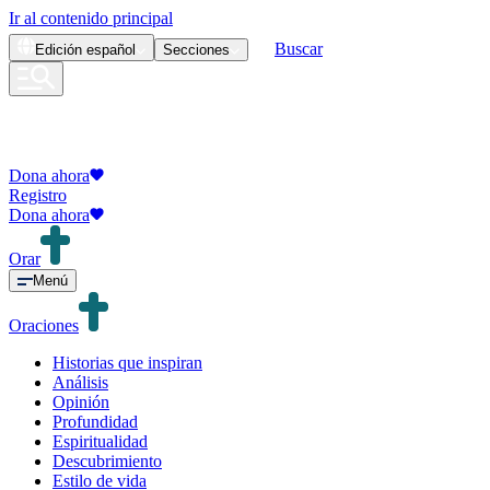
Ir al contenido principal
Buscar
Edición
español
Secciones
Dona ahora
Registro
Dona ahora
Orar
Menú
Oraciones
Historias que inspiran
Análisis
Opinión
Profundidad
Espiritualidad
Descubrimiento
Estilo de vida