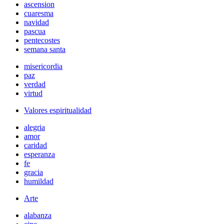
ascension
cuaresma
navidad
pascua
pentecostes
semana santa
misericordia
paz
verdad
virtud
Valores espiritualidad
alegria
amor
caridad
esperanza
fe
gracia
humildad
Arte
alabanza