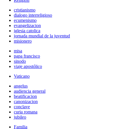
Religión
cristianismo
dialogo interreligioso
ecumenismo
evangelizacion
iglesia catolica
jornada mundial de la juventud
misionero
misa
papa francisco
sinodo
viaje apostólico
Vaticano
angelus
audiencia general
beatificacion
canonizacion
conclave
curia romana
jubileo
Familia