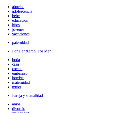
abuelos
adolescencia
bebé
educación
hijos
jovenes
vacaciones
paternidad
For Her &amp; For Men
boda
casa
cocina
embarazo
hombre
maternidad
mujer
Pareja y sexualidad
amor
divorcio