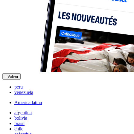
Volver
peru
venezuela
America latina
argentina
bolivia
brasil
chile