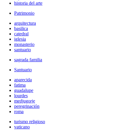
historia del arte
Patrimonio
arquitectura
basilica
catedral
iglesia
monasterio
santuario
sagrada familia
Santuario
aparecida
fatima
guadalupe
lourdes
medjugorje
peregrinación
roma
turismo religioso
vaticano