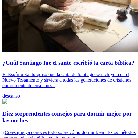
¿Cuál Santiago fue el santo escribió la carta bíblica?
El Espíritu Santo quiso que la carta de Santiago se incluyera en el
Nuevo Testamento y sirviera a todas las generaciones de cristianos
como fuente de enseñanza.
descanso
Diez sorprendentes consejos para dormir mejor por
las noches
¿Crees que ya conoces todo sobre cómo dormir bien? Estos métodos
comprobados científicamente podrían...