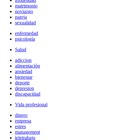
infidelidad
matrimonio
noviazgo
pareja
sexualidad
enfermedad
psicología
Salud
adiccion
alimentación
ansiedad
bienestar
deporte
depresion
discapacidad
Vida profesional
dinero
empresa
estres
management
teletrabajo