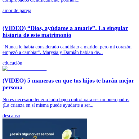
amor de pareja
(VIDEO) “Dios, ayúdame a amarle”. La singular
historia de este matrimonio
"Nunca le había considerado candidato a marido, pero mi corazón
empezó a cambiar". Marysia y Damián hablan de...
educación
(VIDEO) 5 maneras en que tus hijos te harán mejor
persona
No es necesario tenerlo todo bajo control para ser un buen padre.
¡La crianza en sí misma puede ayudarte a ser...
descanso