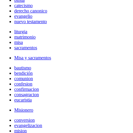
biblia
catecismo
derecho canonico
evangelio
nuevo testamento
liturgia
matrimonio
misa
sacramentos
Misa y sacramentos
bautismo
bendición
comunion
confesion
confirmacion
consagracion
eucaristia
Misionero
conversion
evangelizacion
mision