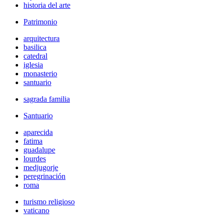
historia del arte
Patrimonio
arquitectura
basilica
catedral
iglesia
monasterio
santuario
sagrada familia
Santuario
aparecida
fatima
guadalupe
lourdes
medjugorje
peregrinación
roma
turismo religioso
vaticano