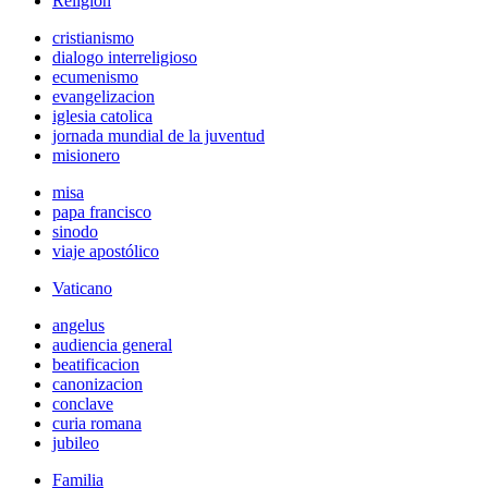
Religión
cristianismo
dialogo interreligioso
ecumenismo
evangelizacion
iglesia catolica
jornada mundial de la juventud
misionero
misa
papa francisco
sinodo
viaje apostólico
Vaticano
angelus
audiencia general
beatificacion
canonizacion
conclave
curia romana
jubileo
Familia