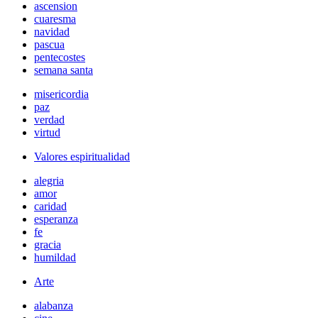
ascension
cuaresma
navidad
pascua
pentecostes
semana santa
misericordia
paz
verdad
virtud
Valores espiritualidad
alegria
amor
caridad
esperanza
fe
gracia
humildad
Arte
alabanza