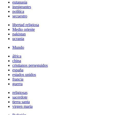
eutanasia
inmigrantes
política
secuestro
libertad religiosa
Medio oriente
pakistan
ucrania
Mundo
áfrica
china
cristianos perseguidos
españa
estados unidos
francia
guerra
religiosas
sacerdote
tierra santa
virgen maria