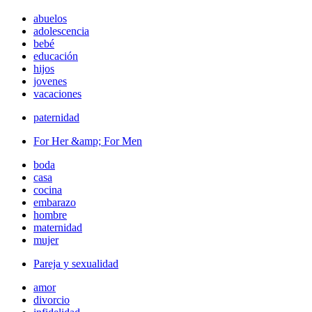
abuelos
adolescencia
bebé
educación
hijos
jovenes
vacaciones
paternidad
For Her &amp; For Men
boda
casa
cocina
embarazo
hombre
maternidad
mujer
Pareja y sexualidad
amor
divorcio