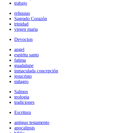
trabajo
reliquias
Sagrado Corazón
trinidad
virgen maria
Devocion
angel
espiritu santo
fatima
guadalupe
inmaculada concepción
jesucristo
milagro
Salmos
teologia
tradiciones
Escritura
antiguo testamento
apocalipsis