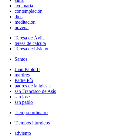
alma
ave maria
contemplación
dios
meditación
novena
Teresa de Ávila
teresa de calcuta
Teresa de Lisieux
Santos
Juan Pablo II
martires
Padre Pío
padres de la iglesia
san Francisco de Asís
san jose
san pablo
Tiempo ordinario
Tiempos litúrgicos
adviento