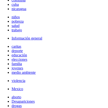
colombia
cuba
nicaragua
niños
pobreza
salud
trabajo
Información general
caritas
deporte
educación
elecciones
familia
jovenes
medio ambiente
violencia
Mexico
aborto
Desapariciones
drogas