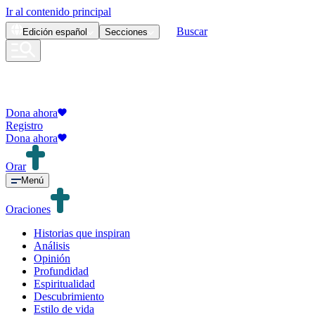
Ir al contenido principal
Buscar
Edición
español
Secciones
Dona ahora
Registro
Dona ahora
Orar
Menú
Oraciones
Historias que inspiran
Análisis
Opinión
Profundidad
Espiritualidad
Descubrimiento
Estilo de vida