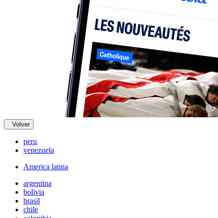
Volver
peru
venezuela
America latina
argentina
bolivia
brasil
chile