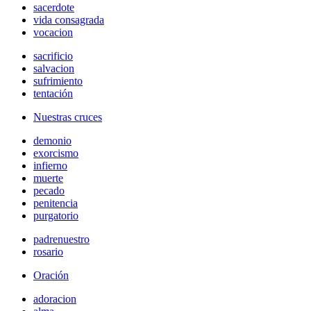
sacerdote
vida consagrada
vocacion
sacrificio
salvacion
sufrimiento
tentación
Nuestras cruces
demonio
exorcismo
infierno
muerte
pecado
penitencia
purgatorio
padrenuestro
rosario
Oración
adoracion