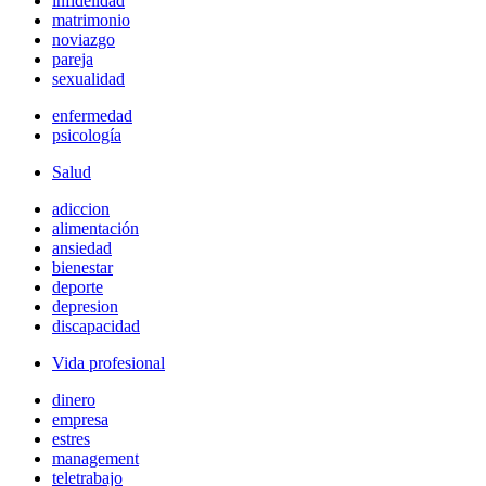
infidelidad
matrimonio
noviazgo
pareja
sexualidad
enfermedad
psicología
Salud
adiccion
alimentación
ansiedad
bienestar
deporte
depresion
discapacidad
Vida profesional
dinero
empresa
estres
management
teletrabajo