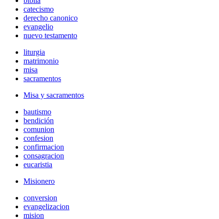
biblia
catecismo
derecho canonico
evangelio
nuevo testamento
liturgia
matrimonio
misa
sacramentos
Misa y sacramentos
bautismo
bendición
comunion
confesion
confirmacion
consagracion
eucaristia
Misionero
conversion
evangelizacion
mision