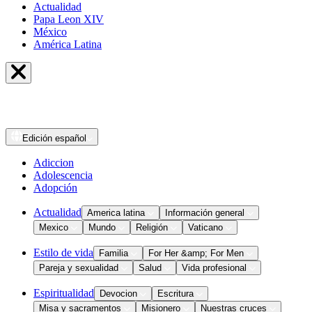
Actualidad
Papa Leon XIV
México
América Latina
Edición
español
Adiccion
Adolescencia
Adopción
Actualidad
America latina
Información general
Mexico
Mundo
Religión
Vaticano
Estilo de vida
Familia
For Her &amp; For Men
Pareja y sexualidad
Salud
Vida profesional
Espiritualidad
Devocion
Escritura
Misa y sacramentos
Misionero
Nuestras cruces