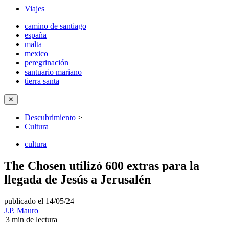
Viajes
camino de santiago
españa
malta
mexico
peregrinación
santuario mariano
tierra santa
✕
Descubrimiento
>
Cultura
cultura
The Chosen utilizó 600 extras para la
llegada de Jesús a Jerusalén
publicado el 14/05/24
|
J.P. Mauro
|
3
min de lectura