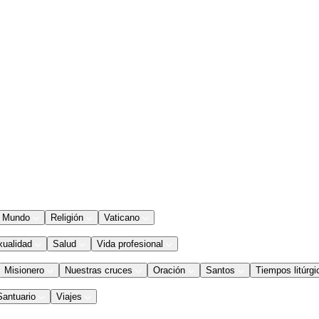
Mundo
Religión
Vaticano
xualidad
Salud
Vida profesional
Misionero
Nuestras cruces
Oración
Santos
Tiempos litúrgi
Santuario
Viajes