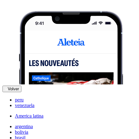
Volver
peru
venezuela
America latina
argentina
bolivia
brasil