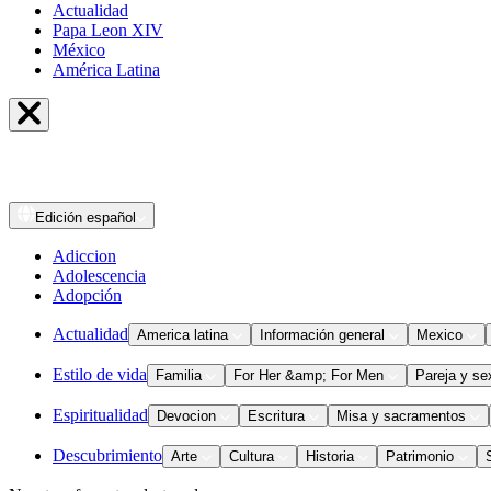
Actualidad
Papa Leon XIV
México
América Latina
Edición
español
Adiccion
Adolescencia
Adopción
Actualidad
America latina
Información general
Mexico
Estilo de vida
Familia
For Her &amp; For Men
Pareja y se
Espiritualidad
Devocion
Escritura
Misa y sacramentos
Descubrimiento
Arte
Cultura
Historia
Patrimonio