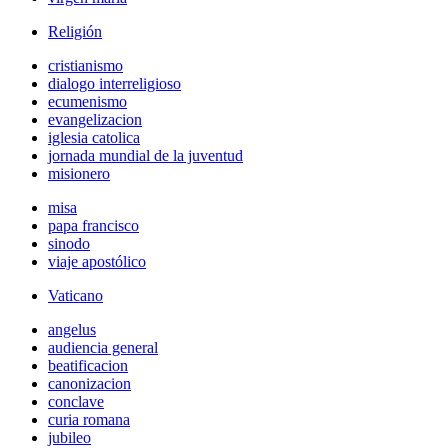
Religión
cristianismo
dialogo interreligioso
ecumenismo
evangelizacion
iglesia catolica
jornada mundial de la juventud
misionero
misa
papa francisco
sinodo
viaje apostólico
Vaticano
angelus
audiencia general
beatificacion
canonizacion
conclave
curia romana
jubileo