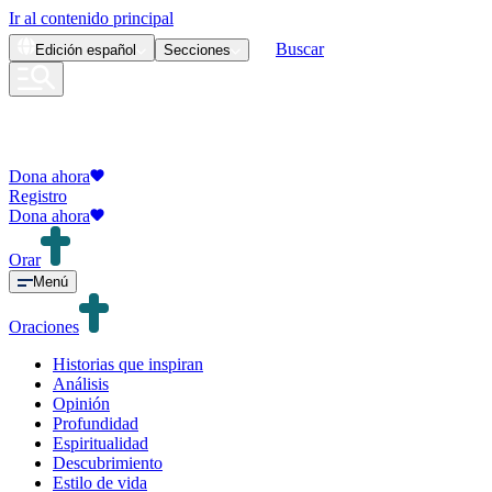
Ir al contenido principal
Buscar
Edición
español
Secciones
Dona ahora
Registro
Dona ahora
Orar
Menú
Oraciones
Historias que inspiran
Análisis
Opinión
Profundidad
Espiritualidad
Descubrimiento
Estilo de vida