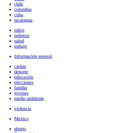
chile
colombia
cuba
nicaragua
niños
pobreza
salud
trabajo
Información general
caritas
deporte
educación
elecciones
familia
jovenes
medio ambiente
violencia
Mexico
aborto