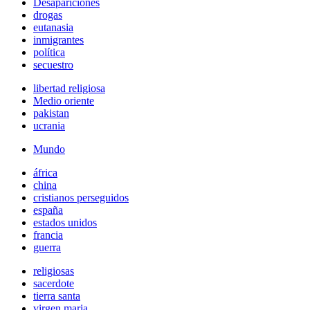
Desapariciones
drogas
eutanasia
inmigrantes
política
secuestro
libertad religiosa
Medio oriente
pakistan
ucrania
Mundo
áfrica
china
cristianos perseguidos
españa
estados unidos
francia
guerra
religiosas
sacerdote
tierra santa
virgen maria