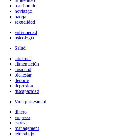
infidelidad
matrimonio
noviazgo
pareja
sexualidad
enfermedad
psicología
Salud
adiccion
alimentación
ansiedad
bienestar
deporte
depresion
discapacidad
Vida profesional
dinero
empresa
estres
management
teletrabajo