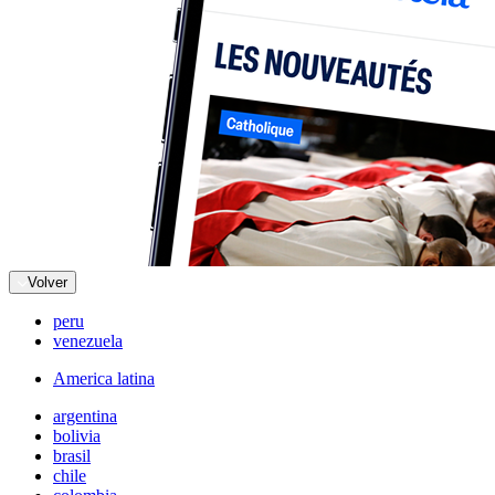
Volver
peru
venezuela
America latina
argentina
bolivia
brasil
chile