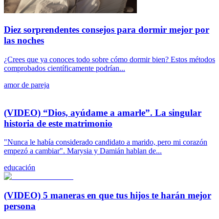
Diez sorprendentes consejos para dormir mejor por
las noches
¿Crees que ya conoces todo sobre cómo dormir bien? Estos métodos
comprobados científicamente podrían...
amor de pareja
(VIDEO) “Dios, ayúdame a amarle”. La singular
historia de este matrimonio
"Nunca le había considerado candidato a marido, pero mi corazón
empezó a cambiar". Marysia y Damián hablan de...
educación
(VIDEO) 5 maneras en que tus hijos te harán mejor
persona