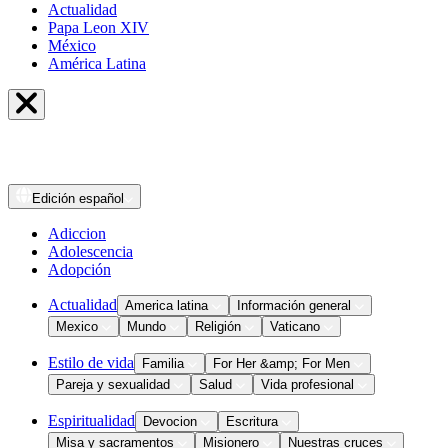
Actualidad
Papa Leon XIV
México
América Latina
Edición
español
Adiccion
Adolescencia
Adopción
Actualidad
America latina
Información general
Mexico
Mundo
Religión
Vaticano
Estilo de vida
Familia
For Her &amp; For Men
Pareja y sexualidad
Salud
Vida profesional
Espiritualidad
Devocion
Escritura
Misa y sacramentos
Misionero
Nuestras cruces