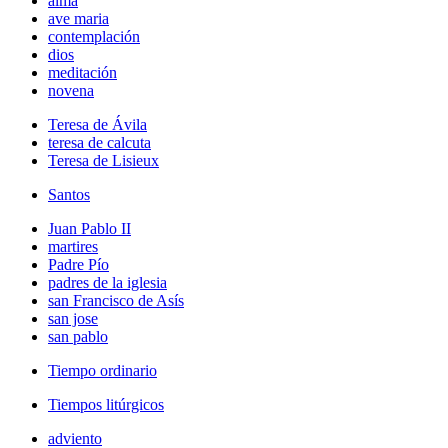
alma
ave maria
contemplación
dios
meditación
novena
Teresa de Ávila
teresa de calcuta
Teresa de Lisieux
Santos
Juan Pablo II
martires
Padre Pío
padres de la iglesia
san Francisco de Asís
san jose
san pablo
Tiempo ordinario
Tiempos litúrgicos
adviento