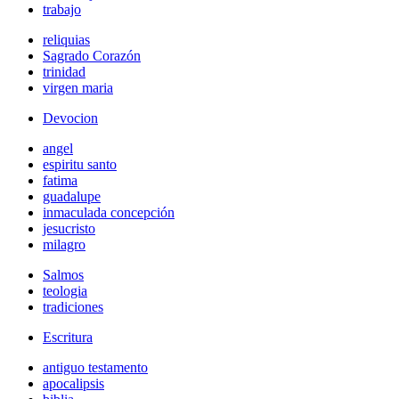
trabajo
reliquias
Sagrado Corazón
trinidad
virgen maria
Devocion
angel
espiritu santo
fatima
guadalupe
inmaculada concepción
jesucristo
milagro
Salmos
teologia
tradiciones
Escritura
antiguo testamento
apocalipsis