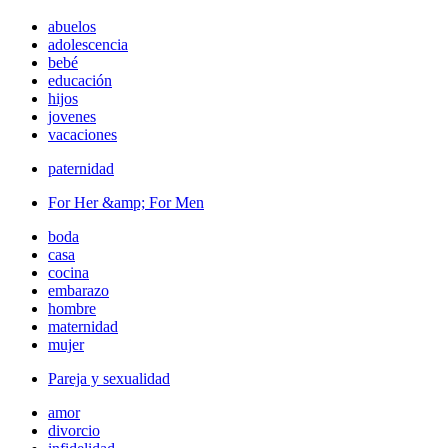
abuelos
adolescencia
bebé
educación
hijos
jovenes
vacaciones
paternidad
For Her &amp; For Men
boda
casa
cocina
embarazo
hombre
maternidad
mujer
Pareja y sexualidad
amor
divorcio