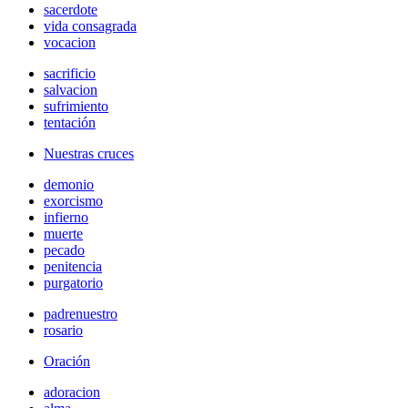
sacerdote
vida consagrada
vocacion
sacrificio
salvacion
sufrimiento
tentación
Nuestras cruces
demonio
exorcismo
infierno
muerte
pecado
penitencia
purgatorio
padrenuestro
rosario
Oración
adoracion