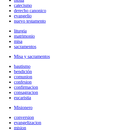
biblia
catecismo
derecho canonico
evangelio
nuevo testamento
liturgia
matrimonio
misa
sacramentos
Misa y sacramentos
bautismo
bendición
comunion
confesion
confirmacion
consagracion
eucaristia
Misionero
conversion
evangelizacion
mision