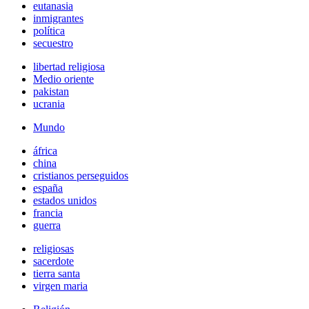
eutanasia
inmigrantes
política
secuestro
libertad religiosa
Medio oriente
pakistan
ucrania
Mundo
áfrica
china
cristianos perseguidos
españa
estados unidos
francia
guerra
religiosas
sacerdote
tierra santa
virgen maria