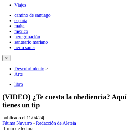
Viajes
camino de santiago
españa
malta
mexico
peregrinación
santuario mariano
tierra santa
✕
Descubrimiento
>
Arte
libro
(VIDEO) ¿Te cuesta la obediencia? Aquí
tienes un tip
publicado el 11/04/24
|
Fátima Navarro
-
Redacción de Aleteia
|
1
min de lectura