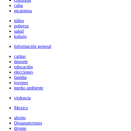
colombia
cuba
nicaragua
niños
pobreza
salud
trabajo
Información general
caritas
deporte
educación
elecciones
familia
jovenes
medio ambiente
violencia
Mexico
aborto
Desapariciones
drogas