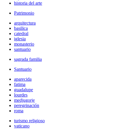
historia del arte
Patrimonio
arquitectura
basilica
catedral
iglesia
monasterio
santuario
sagrada familia
Santuario
aparecida
fatima
guadalupe
lourdes
medjugorje
peregrinación
roma
turismo religioso
vaticano