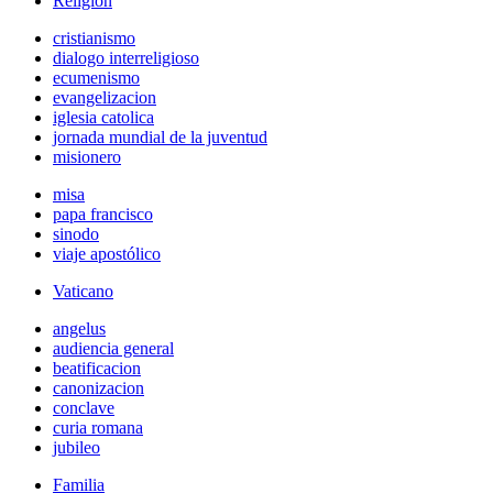
Religión
cristianismo
dialogo interreligioso
ecumenismo
evangelizacion
iglesia catolica
jornada mundial de la juventud
misionero
misa
papa francisco
sinodo
viaje apostólico
Vaticano
angelus
audiencia general
beatificacion
canonizacion
conclave
curia romana
jubileo
Familia