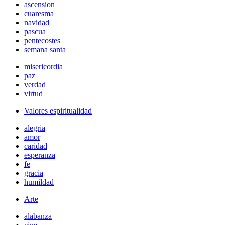
ascension
cuaresma
navidad
pascua
pentecostes
semana santa
misericordia
paz
verdad
virtud
Valores espiritualidad
alegria
amor
caridad
esperanza
fe
gracia
humildad
Arte
alabanza