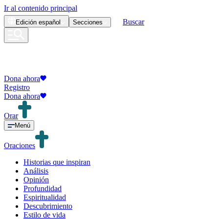
Ir al contenido principal
Buscar
Edición
español
Secciones
Dona ahora
Registro
Dona ahora
Orar
Menú
Oraciones
Historias que inspiran
Análisis
Opinión
Profundidad
Espiritualidad
Descubrimiento
Estilo de vida