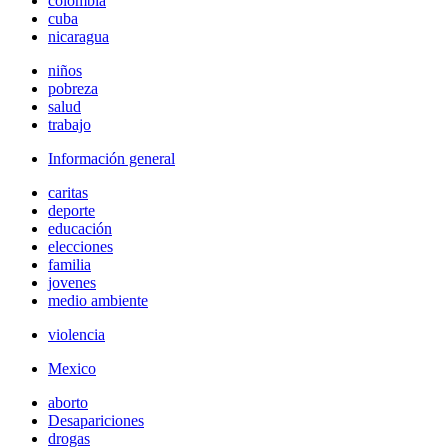
colombia
cuba
nicaragua
niños
pobreza
salud
trabajo
Información general
caritas
deporte
educación
elecciones
familia
jovenes
medio ambiente
violencia
Mexico
aborto
Desapariciones
drogas