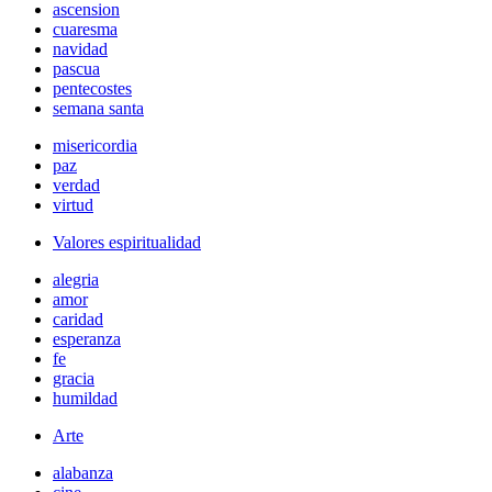
ascension
cuaresma
navidad
pascua
pentecostes
semana santa
misericordia
paz
verdad
virtud
Valores espiritualidad
alegria
amor
caridad
esperanza
fe
gracia
humildad
Arte
alabanza