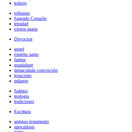
trabajo
reliquias
Sagrado Corazón
trinidad
virgen maria
Devocion
angel
espiritu santo
fatima
guadalupe
inmaculada concepción
jesucristo
milagro
Salmos
teologia
tradiciones
Escritura
antiguo testamento
apocalipsis