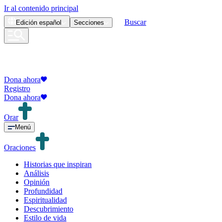
Ir al contenido principal
Buscar
Edición
español
Secciones
Dona ahora
Registro
Dona ahora
Orar
Menú
Oraciones
Historias que inspiran
Análisis
Opinión
Profundidad
Espiritualidad
Descubrimiento
Estilo de vida