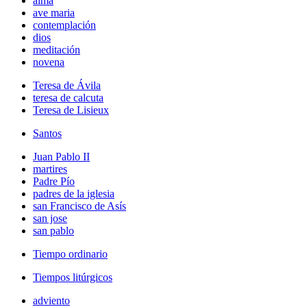
alma
ave maria
contemplación
dios
meditación
novena
Teresa de Ávila
teresa de calcuta
Teresa de Lisieux
Santos
Juan Pablo II
martires
Padre Pío
padres de la iglesia
san Francisco de Asís
san jose
san pablo
Tiempo ordinario
Tiempos litúrgicos
adviento