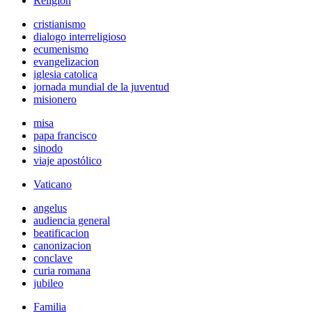
Religión
cristianismo
dialogo interreligioso
ecumenismo
evangelizacion
iglesia catolica
jornada mundial de la juventud
misionero
misa
papa francisco
sinodo
viaje apostólico
Vaticano
angelus
audiencia general
beatificacion
canonizacion
conclave
curia romana
jubileo
Familia