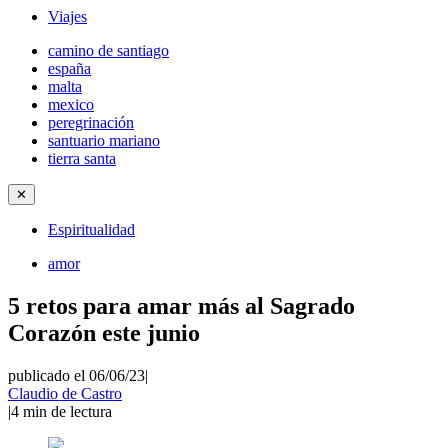
Viajes
camino de santiago
españa
malta
mexico
peregrinación
santuario mariano
tierra santa
✕
Espiritualidad
amor
5 retos para amar más al Sagrado
Corazón este junio
publicado el 06/06/23
|
Claudio de Castro
|
4
min de lectura