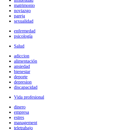
infidelidad
matrimonio
noviazgo
pareja
sexualidad
enfermedad
psicología
Salud
adiccion
alimentación
ansiedad
bienestar
deporte
depresion
discapacidad
Vida profesional
dinero
empresa
estres
management
teletrabajo