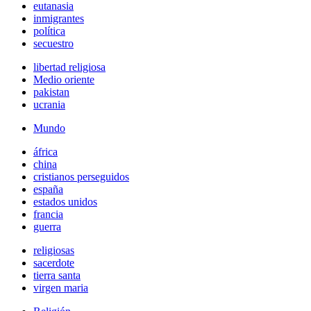
eutanasia
inmigrantes
política
secuestro
libertad religiosa
Medio oriente
pakistan
ucrania
Mundo
áfrica
china
cristianos perseguidos
españa
estados unidos
francia
guerra
religiosas
sacerdote
tierra santa
virgen maria