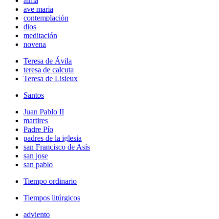
alma
ave maria
contemplación
dios
meditación
novena
Teresa de Ávila
teresa de calcuta
Teresa de Lisieux
Santos
Juan Pablo II
martires
Padre Pío
padres de la iglesia
san Francisco de Asís
san jose
san pablo
Tiempo ordinario
Tiempos litúrgicos
adviento