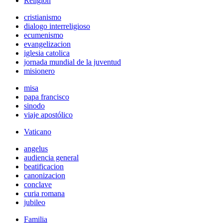
Religión
cristianismo
dialogo interreligioso
ecumenismo
evangelizacion
iglesia catolica
jornada mundial de la juventud
misionero
misa
papa francisco
sinodo
viaje apostólico
Vaticano
angelus
audiencia general
beatificacion
canonizacion
conclave
curia romana
jubileo
Familia