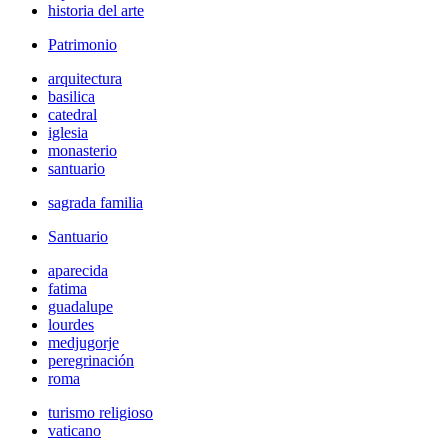
historia del arte
Patrimonio
arquitectura
basilica
catedral
iglesia
monasterio
santuario
sagrada familia
Santuario
aparecida
fatima
guadalupe
lourdes
medjugorje
peregrinación
roma
turismo religioso
vaticano