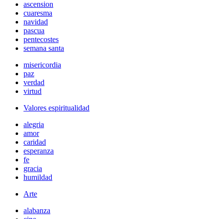
ascension
cuaresma
navidad
pascua
pentecostes
semana santa
misericordia
paz
verdad
virtud
Valores espiritualidad
alegria
amor
caridad
esperanza
fe
gracia
humildad
Arte
alabanza