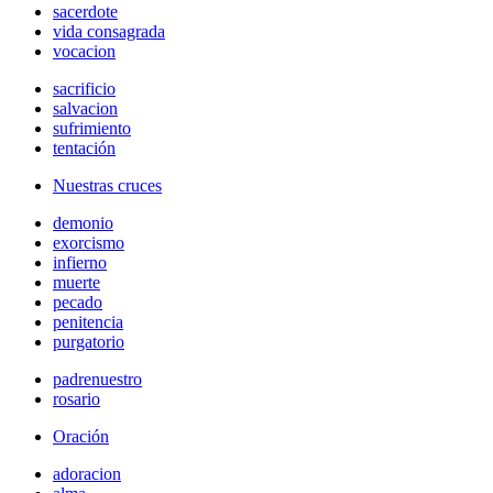
sacerdote
vida consagrada
vocacion
sacrificio
salvacion
sufrimiento
tentación
Nuestras cruces
demonio
exorcismo
infierno
muerte
pecado
penitencia
purgatorio
padrenuestro
rosario
Oración
adoracion