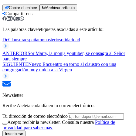
Copiar el enlace
Archivar artículo
Compartir en
:
Las palabras clave/etiquetas asociadas a este artículo:
DeClausura
españa
monasterio
solidaridad
ANTERIOR
Sor Marta, la monja youtuber, se consagra al Señor
para siempre
SIGUIENTE
Nuevo Encuentro en torno al claustro con una
congregación muy unida a la Virgen
Newsletter
Recibe Aleteia cada día en tu correo electrónico.
Tu dirección de correo electrónico
Acepto recibir la newsletter. Consulta nuestra
Política de
privacidad para saber más.
Inscribirse