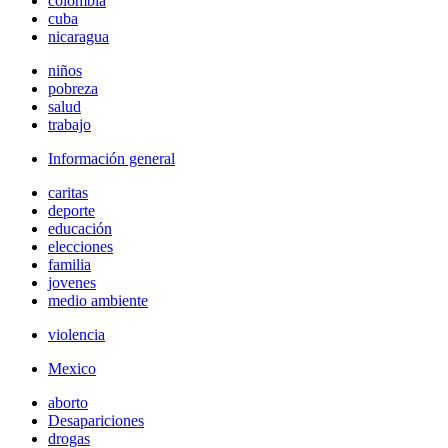
colombia
cuba
nicaragua
niños
pobreza
salud
trabajo
Información general
caritas
deporte
educación
elecciones
familia
jovenes
medio ambiente
violencia
Mexico
aborto
Desapariciones
drogas