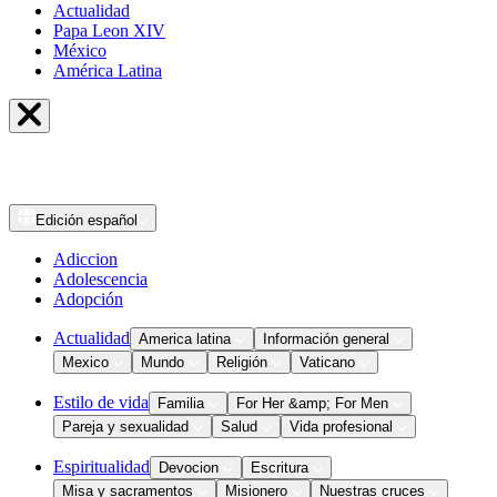
Actualidad
Papa Leon XIV
México
América Latina
Edición
español
Adiccion
Adolescencia
Adopción
Actualidad
America latina
Información general
Mexico
Mundo
Religión
Vaticano
Estilo de vida
Familia
For Her &amp; For Men
Pareja y sexualidad
Salud
Vida profesional
Espiritualidad
Devocion
Escritura
Misa y sacramentos
Misionero
Nuestras cruces