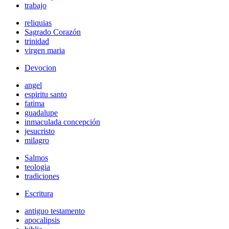
trabajo
reliquias
Sagrado Corazón
trinidad
virgen maria
Devocion
angel
espiritu santo
fatima
guadalupe
inmaculada concepción
jesucristo
milagro
Salmos
teologia
tradiciones
Escritura
antiguo testamento
apocalipsis