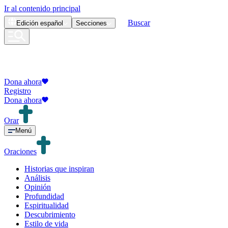
Ir al contenido principal
Buscar
Edición
español
Secciones
Dona ahora
Registro
Dona ahora
Orar
Menú
Oraciones
Historias que inspiran
Análisis
Opinión
Profundidad
Espiritualidad
Descubrimiento
Estilo de vida