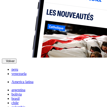
Volver
peru
venezuela
America latina
argentina
bolivia
brasil
chile