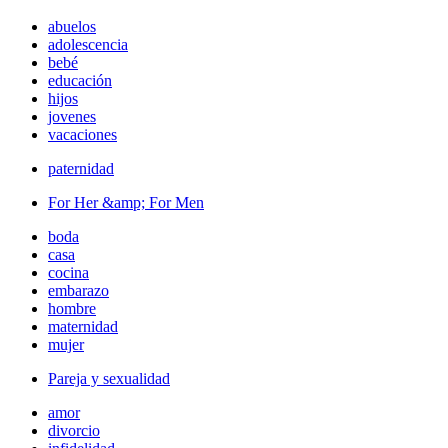
abuelos
adolescencia
bebé
educación
hijos
jovenes
vacaciones
paternidad
For Her &amp; For Men
boda
casa
cocina
embarazo
hombre
maternidad
mujer
Pareja y sexualidad
amor
divorcio