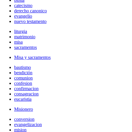
biblia
catecismo
derecho canonico
evangelio
nuevo testamento
liturgia
matrimonio
misa
sacramentos
Misa y sacramentos
bautismo
bendición
comunion
confesion
confirmacion
consagracion
eucaristia
Misionero
conversion
evangelizacion
mision