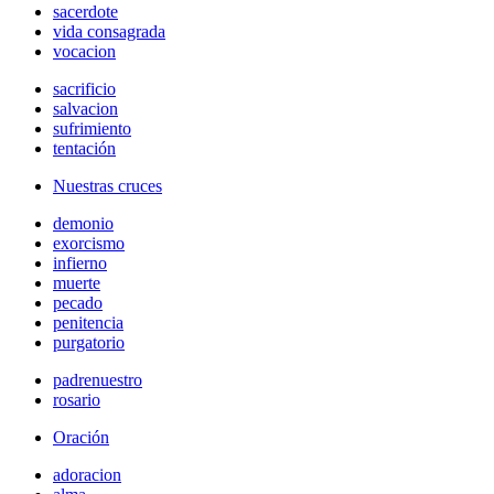
sacerdote
vida consagrada
vocacion
sacrificio
salvacion
sufrimiento
tentación
Nuestras cruces
demonio
exorcismo
infierno
muerte
pecado
penitencia
purgatorio
padrenuestro
rosario
Oración
adoracion