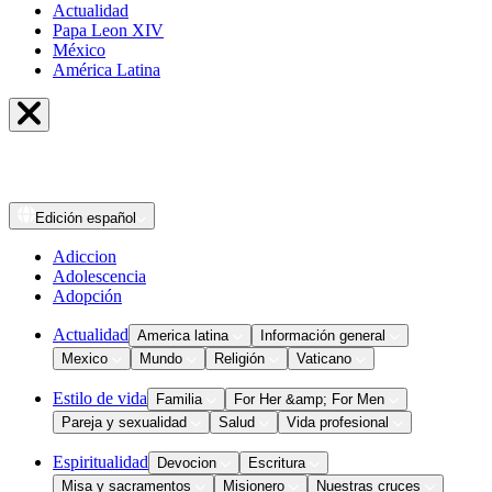
Actualidad
Papa Leon XIV
México
América Latina
Edición
español
Adiccion
Adolescencia
Adopción
Actualidad
America latina
Información general
Mexico
Mundo
Religión
Vaticano
Estilo de vida
Familia
For Her &amp; For Men
Pareja y sexualidad
Salud
Vida profesional
Espiritualidad
Devocion
Escritura
Misa y sacramentos
Misionero
Nuestras cruces