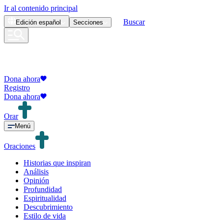
Ir al contenido principal
Buscar
Edición
español
Secciones
Dona ahora
Registro
Dona ahora
Orar
Menú
Oraciones
Historias que inspiran
Análisis
Opinión
Profundidad
Espiritualidad
Descubrimiento
Estilo de vida