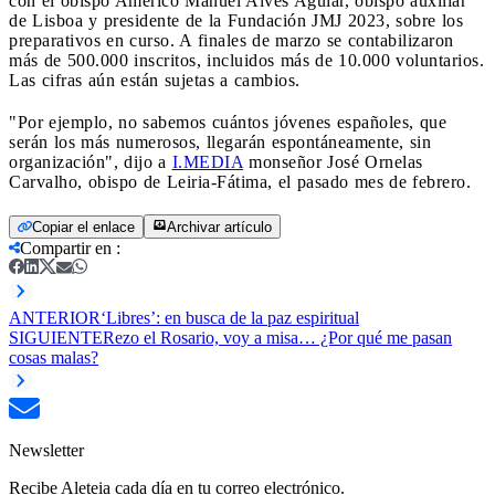
con el obispo Américo Manuel Alves Aguiar, obispo auxiliar
de Lisboa y presidente de la Fundación JMJ 2023, sobre los
preparativos en curso. A finales de marzo se contabilizaron
más de 500.000 inscritos, incluidos más de 10.000 voluntarios.
Las cifras aún están sujetas a cambios.
"Por ejemplo, no sabemos cuántos jóvenes españoles, que
serán los más numerosos, llegarán espontáneamente, sin
organización", dijo a
I.MEDIA
monseñor José Ornelas
Carvalho, obispo de Leiria-Fátima, el pasado mes de febrero.
Copiar el enlace
Archivar artículo
Compartir en
:
ANTERIOR
‘Libres’: en busca de la paz espiritual
SIGUIENTE
Rezo el Rosario, voy a misa… ¿Por qué me pasan
cosas malas?
Newsletter
Recibe Aleteia cada día en tu correo electrónico.