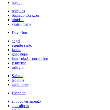
trabajo
reliquias
Sagrado Corazón
trinidad
virgen maria
Devocion
angel
espiritu santo
fatima
guadalupe
inmaculada concepción
jesucristo
milagro
Salmos
teologia
tradiciones
Escritura
antiguo testamento
apocalipsis