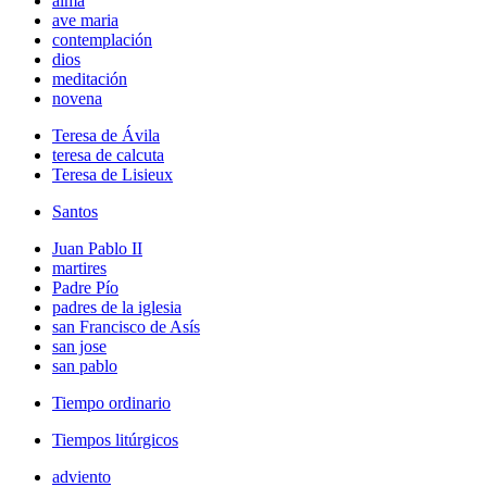
alma
ave maria
contemplación
dios
meditación
novena
Teresa de Ávila
teresa de calcuta
Teresa de Lisieux
Santos
Juan Pablo II
martires
Padre Pío
padres de la iglesia
san Francisco de Asís
san jose
san pablo
Tiempo ordinario
Tiempos litúrgicos
adviento