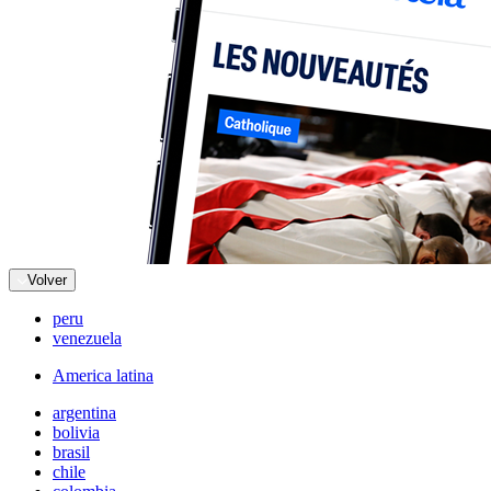
Volver
peru
venezuela
America latina
argentina
bolivia
brasil
chile