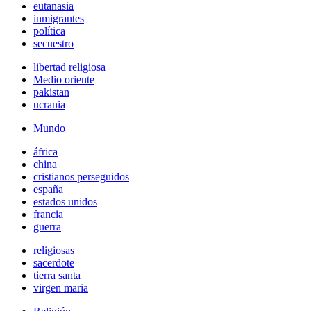
eutanasia
inmigrantes
política
secuestro
libertad religiosa
Medio oriente
pakistan
ucrania
Mundo
áfrica
china
cristianos perseguidos
españa
estados unidos
francia
guerra
religiosas
sacerdote
tierra santa
virgen maria