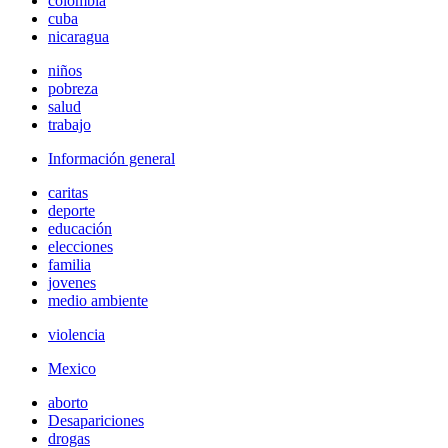
colombia
cuba
nicaragua
niños
pobreza
salud
trabajo
Información general
caritas
deporte
educación
elecciones
familia
jovenes
medio ambiente
violencia
Mexico
aborto
Desapariciones
drogas