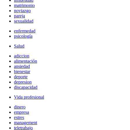
infidelidad
matrimonio
noviazgo
pareja
sexualidad
enfermedad
psicología
Salud
adiccion
alimentación
ansiedad
bienestar
deporte
depresion
discapacidad
Vida profesional
dinero
empresa
estres
management
teletrabajo