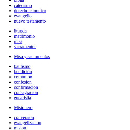
biblia
catecismo
derecho canonico
evangelio
nuevo testamento
liturgia
matrimonio
misa
sacramentos
Misa y sacramentos
bautismo
bendición
comunion
confesion
confirmacion
consagracion
eucaristia
Misionero
conversion
evangelizacion
mision