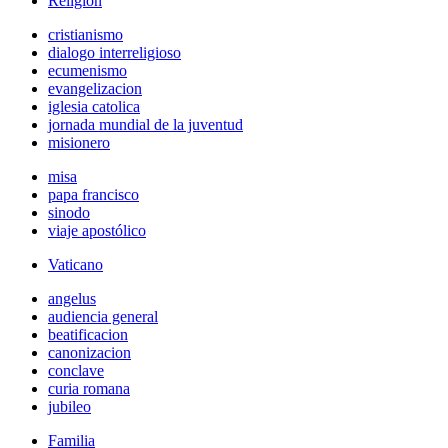
Religión
cristianismo
dialogo interreligioso
ecumenismo
evangelizacion
iglesia catolica
jornada mundial de la juventud
misionero
misa
papa francisco
sinodo
viaje apostólico
Vaticano
angelus
audiencia general
beatificacion
canonizacion
conclave
curia romana
jubileo
Familia