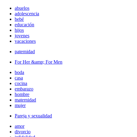
abuelos
adolescencia
bebé
educación
hijos
jovenes
vacaciones
paternidad
For Her &amp; For Men
boda
casa
cocina
embarazo
hombre
maternidad
mujer
Pareja y sexualidad
amor
divorcio