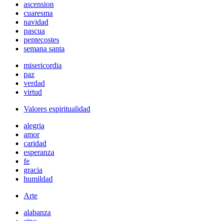
ascension
cuaresma
navidad
pascua
pentecostes
semana santa
misericordia
paz
verdad
virtud
Valores espiritualidad
alegria
amor
caridad
esperanza
fe
gracia
humildad
Arte
alabanza