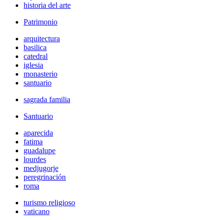
historia del arte
Patrimonio
arquitectura
basilica
catedral
iglesia
monasterio
santuario
sagrada familia
Santuario
aparecida
fatima
guadalupe
lourdes
medjugorje
peregrinación
roma
turismo religioso
vaticano