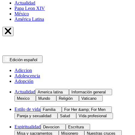
Actualidad
Papa Leon XIV
México
América Latina
Edición
español
Adiccion
Adolescencia
Adopción
Actualidad
America latina
Información general
Mexico
Mundo
Religión
Vaticano
Estilo de vida
Familia
For Her &amp; For Men
Pareja y sexualidad
Salud
Vida profesional
Espiritualidad
Devocion
Escritura
Misa y sacramentos
Misionero
Nuestras cruces