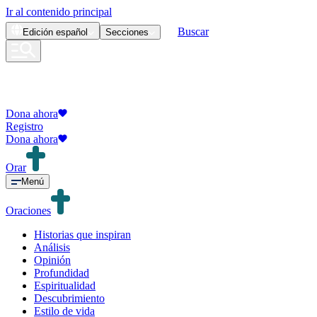
Ir al contenido principal
Buscar
Edición
español
Secciones
Dona ahora
Registro
Dona ahora
Orar
Menú
Oraciones
Historias que inspiran
Análisis
Opinión
Profundidad
Espiritualidad
Descubrimiento
Estilo de vida