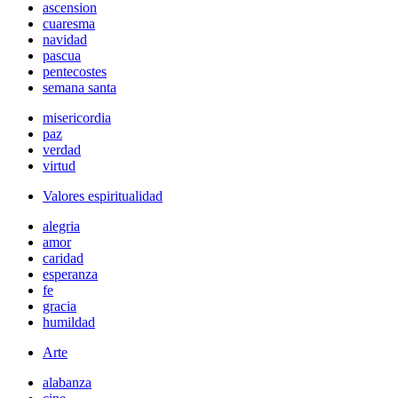
ascension
cuaresma
navidad
pascua
pentecostes
semana santa
misericordia
paz
verdad
virtud
Valores espiritualidad
alegria
amor
caridad
esperanza
fe
gracia
humildad
Arte
alabanza