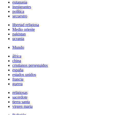
eutanasia
inmigrantes
política
secuestro
libertad religiosa
Medio oriente
pakistan
ucrania
Mundo
áfrica
china
cristianos perseguidos
españa
estados unidos
francia
guerra
religiosas
sacerdote
tierra santa
virgen maria