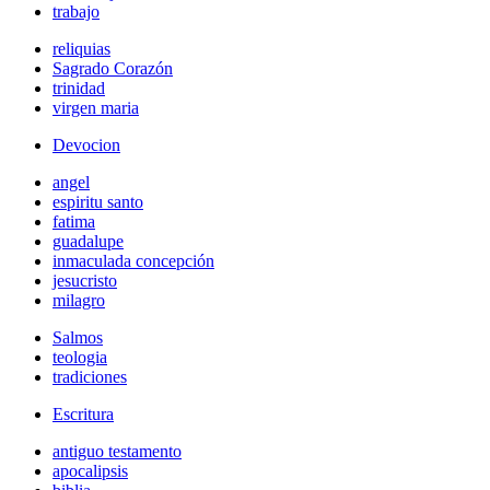
trabajo
reliquias
Sagrado Corazón
trinidad
virgen maria
Devocion
angel
espiritu santo
fatima
guadalupe
inmaculada concepción
jesucristo
milagro
Salmos
teologia
tradiciones
Escritura
antiguo testamento
apocalipsis