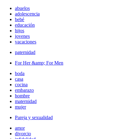
abuelos
adolescencia
bebé
educación
hijos
jovenes
vacaciones
paternidad
For Her &amp; For Men
boda
casa
cocina
embarazo
hombre
maternidad
mujer
Pareja y sexualidad
amor
divorcio