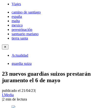
Viajes
camino de santiago
españa
malta
mexico
peregrinación
santuario mariano
tierra santa
✕
Actualidad
guardia suiza
23 nuevos guardias suizos prestarán
juramento el 6 de mayo
publicado el 21/04/23
|
I.Media
|
2
min de lectura