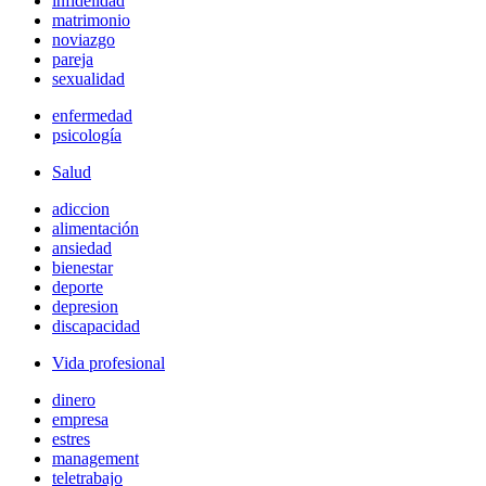
infidelidad
matrimonio
noviazgo
pareja
sexualidad
enfermedad
psicología
Salud
adiccion
alimentación
ansiedad
bienestar
deporte
depresion
discapacidad
Vida profesional
dinero
empresa
estres
management
teletrabajo