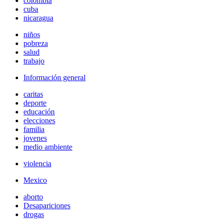
colombia
cuba
nicaragua
niños
pobreza
salud
trabajo
Información general
caritas
deporte
educación
elecciones
familia
jovenes
medio ambiente
violencia
Mexico
aborto
Desapariciones
drogas