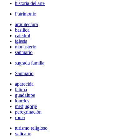
historia del arte
Patrimonio
arquitectura
basilica
catedral
iglesia
monasterio
santuario
sagrada familia
Santuario
aparecida
fatima
guadalupe
lourdes
medjugorje
peregrinación
roma
turismo religioso
vaticano