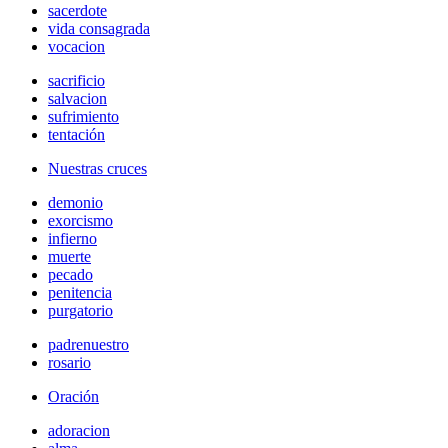
sacerdote
vida consagrada
vocacion
sacrificio
salvacion
sufrimiento
tentación
Nuestras cruces
demonio
exorcismo
infierno
muerte
pecado
penitencia
purgatorio
padrenuestro
rosario
Oración
adoracion