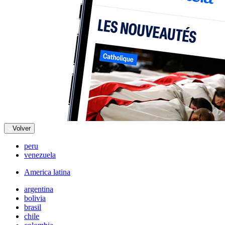
Volver
peru
venezuela
America latina
argentina
bolivia
brasil
chile