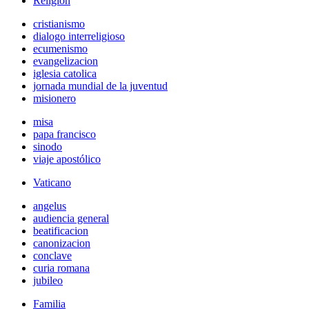
Religión
cristianismo
dialogo interreligioso
ecumenismo
evangelizacion
iglesia catolica
jornada mundial de la juventud
misionero
misa
papa francisco
sinodo
viaje apostólico
Vaticano
angelus
audiencia general
beatificacion
canonizacion
conclave
curia romana
jubileo
Familia