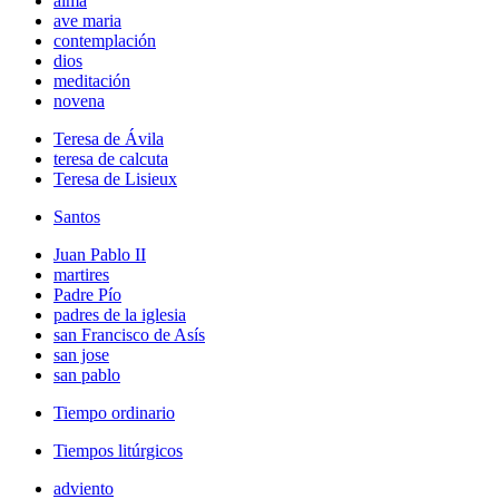
alma
ave maria
contemplación
dios
meditación
novena
Teresa de Ávila
teresa de calcuta
Teresa de Lisieux
Santos
Juan Pablo II
martires
Padre Pío
padres de la iglesia
san Francisco de Asís
san jose
san pablo
Tiempo ordinario
Tiempos litúrgicos
adviento