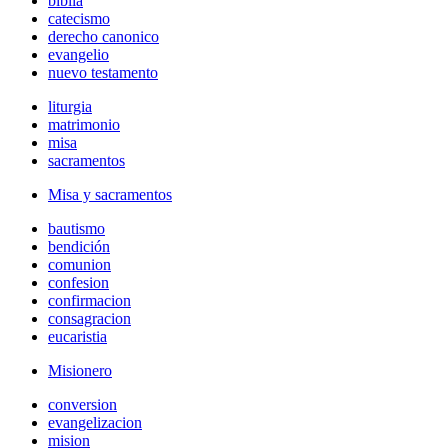
biblia
catecismo
derecho canonico
evangelio
nuevo testamento
liturgia
matrimonio
misa
sacramentos
Misa y sacramentos
bautismo
bendición
comunion
confesion
confirmacion
consagracion
eucaristia
Misionero
conversion
evangelizacion
mision