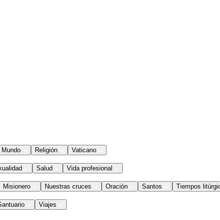
Mundo
Religión
Vaticano
xualidad
Salud
Vida profesional
Misionero
Nuestras cruces
Oración
Santos
Tiempos litúrgi
Santuario
Viajes