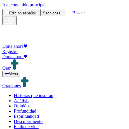
Ir al contenido principal
Buscar
Edición
español
Secciones
Dona ahora
Registro
Dona ahora
Orar
Menú
Oraciones
Historias que inspiran
Análisis
Opinión
Profundidad
Espiritualidad
Descubrimiento
Estilo de vida