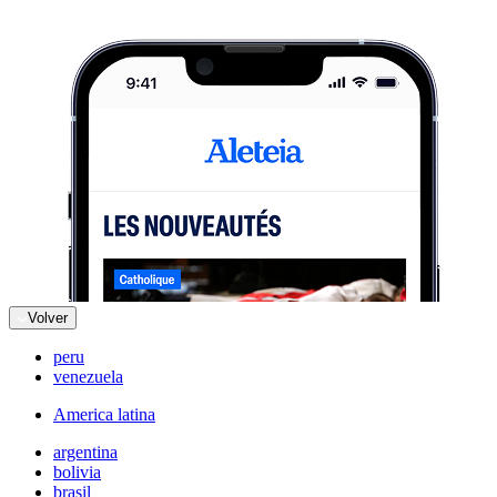
Volver
peru
venezuela
America latina
argentina
bolivia
brasil