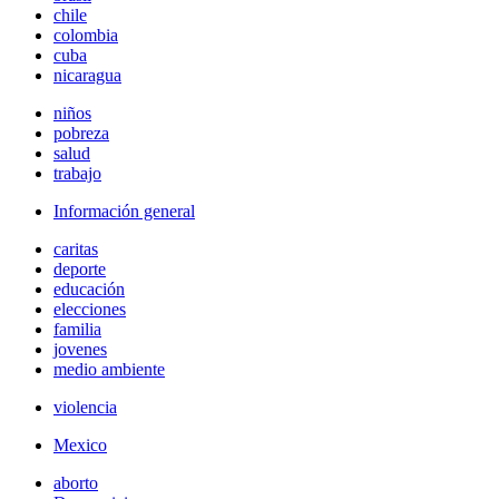
chile
colombia
cuba
nicaragua
niños
pobreza
salud
trabajo
Información general
caritas
deporte
educación
elecciones
familia
jovenes
medio ambiente
violencia
Mexico
aborto