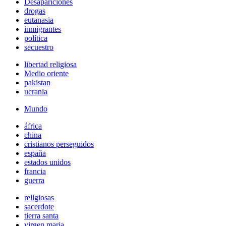
Desapariciones
drogas
eutanasia
inmigrantes
política
secuestro
libertad religiosa
Medio oriente
pakistan
ucrania
Mundo
áfrica
china
cristianos perseguidos
españa
estados unidos
francia
guerra
religiosas
sacerdote
tierra santa
virgen maria