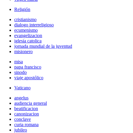
Religión
cristianismo
dialogo interreligioso
ecumenismo
evangelizacion
iglesia catolica
jornada mundial de la juventud
misionero
misa
papa francisco
sinodo
viaje apostólico
Vaticano
angelus
audiencia general
beatificacion
canonizacion
conclave
curia romana
jubileo