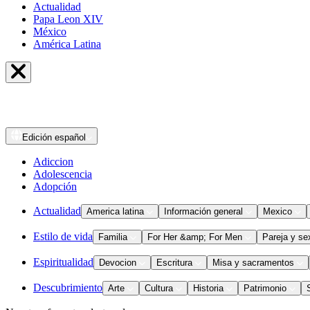
Actualidad
Papa Leon XIV
México
América Latina
Edición
español
Adiccion
Adolescencia
Adopción
Actualidad
America latina
Información general
Mexico
Estilo de vida
Familia
For Her &amp; For Men
Pareja y se
Espiritualidad
Devocion
Escritura
Misa y sacramentos
Descubrimiento
Arte
Cultura
Historia
Patrimonio