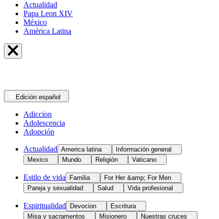
Actualidad
Papa Leon XIV
México
América Latina
Edición
español
Adiccion
Adolescencia
Adopción
Actualidad
America latina
Información general
Mexico
Mundo
Religión
Vaticano
Estilo de vida
Familia
For Her &amp; For Men
Pareja y sexualidad
Salud
Vida profesional
Espiritualidad
Devocion
Escritura
Misa y sacramentos
Misionero
Nuestras cruces