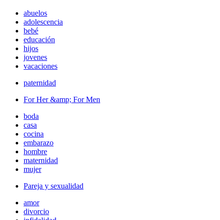
abuelos
adolescencia
bebé
educación
hijos
jovenes
vacaciones
paternidad
For Her &amp; For Men
boda
casa
cocina
embarazo
hombre
maternidad
mujer
Pareja y sexualidad
amor
divorcio