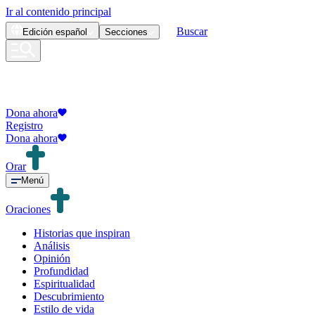
Ir al contenido principal
Buscar
Edición
español
Secciones
Dona ahora
Registro
Dona ahora
Orar
Menú
Oraciones
Historias que inspiran
Análisis
Opinión
Profundidad
Espiritualidad
Descubrimiento
Estilo de vida