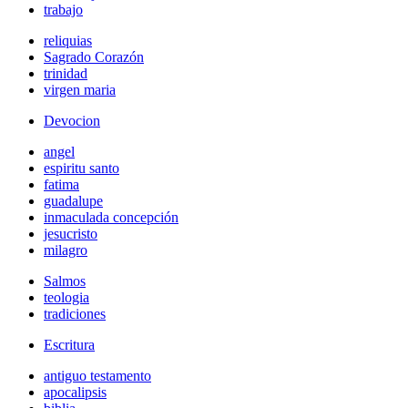
trabajo
reliquias
Sagrado Corazón
trinidad
virgen maria
Devocion
angel
espiritu santo
fatima
guadalupe
inmaculada concepción
jesucristo
milagro
Salmos
teologia
tradiciones
Escritura
antiguo testamento
apocalipsis