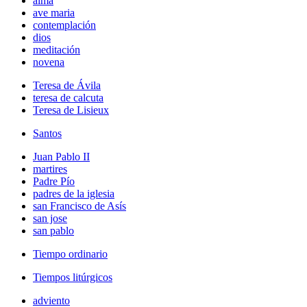
alma
ave maria
contemplación
dios
meditación
novena
Teresa de Ávila
teresa de calcuta
Teresa de Lisieux
Santos
Juan Pablo II
martires
Padre Pío
padres de la iglesia
san Francisco de Asís
san jose
san pablo
Tiempo ordinario
Tiempos litúrgicos
adviento