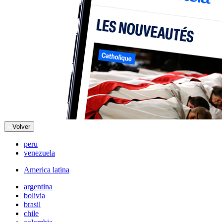
Volver
peru
venezuela
America latina
argentina
bolivia
brasil
chile