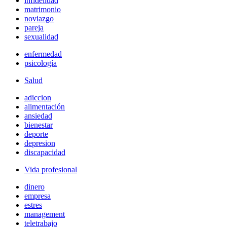
infidelidad
matrimonio
noviazgo
pareja
sexualidad
enfermedad
psicología
Salud
adiccion
alimentación
ansiedad
bienestar
deporte
depresion
discapacidad
Vida profesional
dinero
empresa
estres
management
teletrabajo