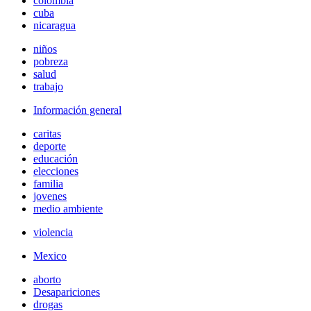
colombia
cuba
nicaragua
niños
pobreza
salud
trabajo
Información general
caritas
deporte
educación
elecciones
familia
jovenes
medio ambiente
violencia
Mexico
aborto
Desapariciones
drogas