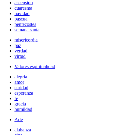
ascension
cuaresma
navidad
pascua
pentecostes
semana santa
misericordia
paz
verdad
virtud
Valores espiritualidad
alegria
amor
caridad
esperanza
fe
gracia
humildad
Arte
alabanza