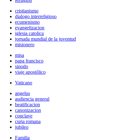
Religión
cristianismo
dialogo interreligioso
ecumenismo
evangelizacion
iglesia catolica
jornada mundial de la juventud
misionero
misa
papa francisco
sinodo
viaje apostólico
Vaticano
angelus
audiencia general
beatificacion
canonizacion
conclave
curia romana
jubileo
Familia