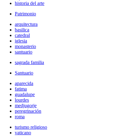
historia del arte
Patrimonio
arquitectura
basilica
catedral
iglesia
monasterio
santuario
sagrada familia
Santuario
aparecida
fatima
guadalupe
lourdes
medjugorje
peregrinación
roma
turismo religioso
vaticano