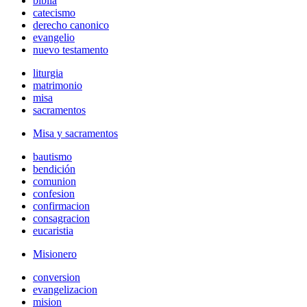
biblia
catecismo
derecho canonico
evangelio
nuevo testamento
liturgia
matrimonio
misa
sacramentos
Misa y sacramentos
bautismo
bendición
comunion
confesion
confirmacion
consagracion
eucaristia
Misionero
conversion
evangelizacion
mision