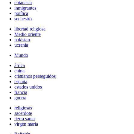
eutanasia
inmigrantes
política
secuestro
libertad religiosa
Medio oriente
pakistan
ucrania
Mundo
áfrica
china
cristianos perseguidos
españa
estados unidos
francia
guerra
religiosas
sacerdote
tierra santa
virgen maria