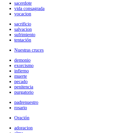
sacerdote
vida consagrada
vocacion
sacrificio
salvacion
sufrimiento
tentación
Nuestras cruces
demonio
exorcismo
infierno
muerte
pecado
penitencia
purgatorio
padrenuestro
rosario
Oración
adoracion