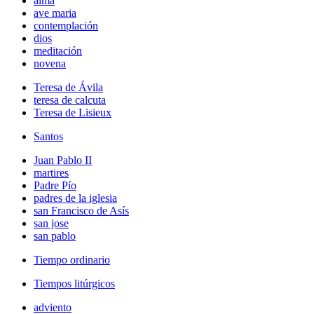
alma
ave maria
contemplación
dios
meditación
novena
Teresa de Ávila
teresa de calcuta
Teresa de Lisieux
Santos
Juan Pablo II
martires
Padre Pío
padres de la iglesia
san Francisco de Asís
san jose
san pablo
Tiempo ordinario
Tiempos litúrgicos
adviento