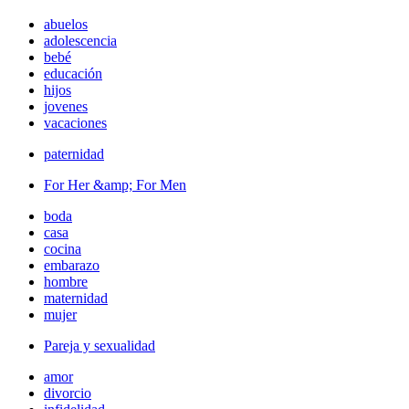
abuelos
adolescencia
bebé
educación
hijos
jovenes
vacaciones
paternidad
For Her &amp; For Men
boda
casa
cocina
embarazo
hombre
maternidad
mujer
Pareja y sexualidad
amor
divorcio