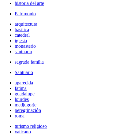
historia del arte
Patrimonio
arquitectura
basilica
catedral
iglesia
monasterio
santuario
sagrada familia
Santuario
aparecida
fatima
guadalupe
lourdes
medjugorje
peregrinación
roma
turismo religioso
vaticano