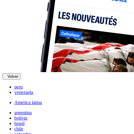
Volver
peru
venezuela
America latina
argentina
bolivia
brasil
chile