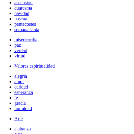
ascension
cuaresma
navidad
pascua
pentecostes
semana santa
misericordia
paz
verdad
virtud
Valores espiritualidad
alegria
amor
caridad
esperanza
fe
gracia
humildad
Arte
alabanza