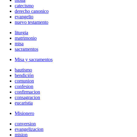
biblia
catecismo
derecho canonico
evangelio
nuevo testamento
liturgia
matrimonio
misa
sacramentos
Misa y sacramentos
bautismo
bendición
comunion
confesion
confirmacion
consagracion
eucaristia
Misionero
conversion
evangelizacion
mision