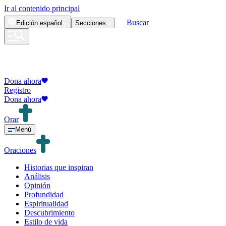
Ir al contenido principal
Buscar
Edición
español
Secciones
Dona ahora
Registro
Dona ahora
Orar
Menú
Oraciones
Historias que inspiran
Análisis
Opinión
Profundidad
Espiritualidad
Descubrimiento
Estilo de vida