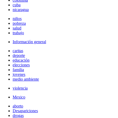
colombia
cuba
nicaragua
niños
pobreza
salud
trabajo
Información general
caritas
deporte
educación
elecciones
familia
jovenes
medio ambiente
violencia
Mexico
aborto
Desapariciones
drogas