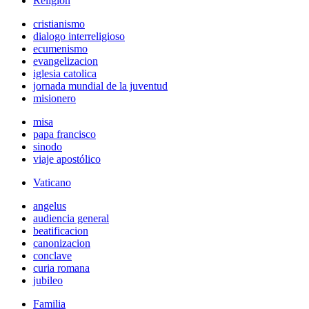
Religión
cristianismo
dialogo interreligioso
ecumenismo
evangelizacion
iglesia catolica
jornada mundial de la juventud
misionero
misa
papa francisco
sinodo
viaje apostólico
Vaticano
angelus
audiencia general
beatificacion
canonizacion
conclave
curia romana
jubileo
Familia