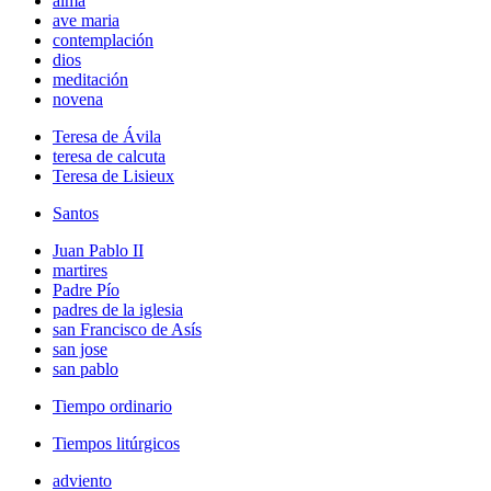
alma
ave maria
contemplación
dios
meditación
novena
Teresa de Ávila
teresa de calcuta
Teresa de Lisieux
Santos
Juan Pablo II
martires
Padre Pío
padres de la iglesia
san Francisco de Asís
san jose
san pablo
Tiempo ordinario
Tiempos litúrgicos
adviento