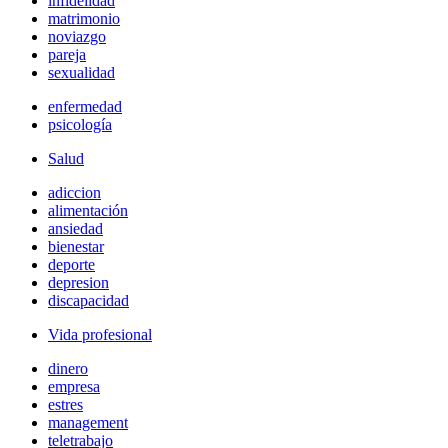
infidelidad
matrimonio
noviazgo
pareja
sexualidad
enfermedad
psicología
Salud
adiccion
alimentación
ansiedad
bienestar
deporte
depresion
discapacidad
Vida profesional
dinero
empresa
estres
management
teletrabajo