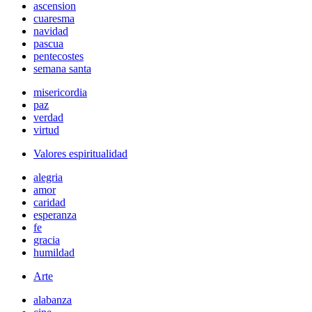
ascension
cuaresma
navidad
pascua
pentecostes
semana santa
misericordia
paz
verdad
virtud
Valores espiritualidad
alegria
amor
caridad
esperanza
fe
gracia
humildad
Arte
alabanza