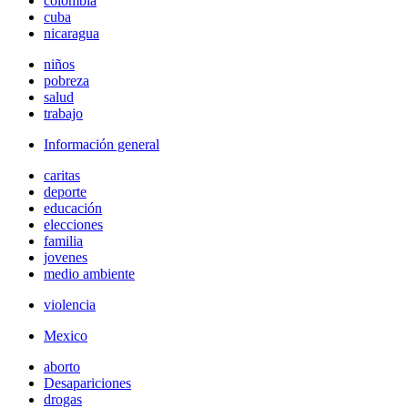
colombia
cuba
nicaragua
niños
pobreza
salud
trabajo
Información general
caritas
deporte
educación
elecciones
familia
jovenes
medio ambiente
violencia
Mexico
aborto
Desapariciones
drogas