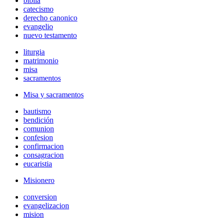
biblia
catecismo
derecho canonico
evangelio
nuevo testamento
liturgia
matrimonio
misa
sacramentos
Misa y sacramentos
bautismo
bendición
comunion
confesion
confirmacion
consagracion
eucaristia
Misionero
conversion
evangelizacion
mision