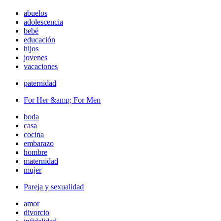
abuelos
adolescencia
bebé
educación
hijos
jovenes
vacaciones
paternidad
For Her &amp; For Men
boda
casa
cocina
embarazo
hombre
maternidad
mujer
Pareja y sexualidad
amor
divorcio