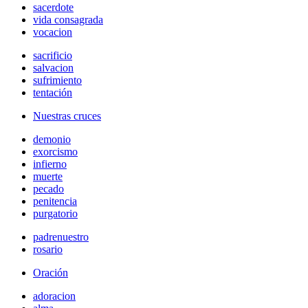
sacerdote
vida consagrada
vocacion
sacrificio
salvacion
sufrimiento
tentación
Nuestras cruces
demonio
exorcismo
infierno
muerte
pecado
penitencia
purgatorio
padrenuestro
rosario
Oración
adoracion