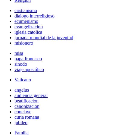
Religión
cristianismo
dialogo interreligioso
ecumenismo
evangelizacion
iglesia catolica
jornada mundial de la juventud
misionero
misa
papa francisco
sinodo
viaje apostólico
Vaticano
angelus
audiencia general
beatificacion
canonizacion
conclave
curia romana
jubileo
Familia