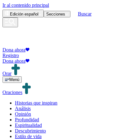
Ir al contenido principal
Buscar
Edición
español
Secciones
Dona ahora
Registro
Dona ahora
Orar
Menú
Oraciones
Historias que inspiran
Análisis
Opinión
Profundidad
Espiritualidad
Descubrimiento
Estilo de vida