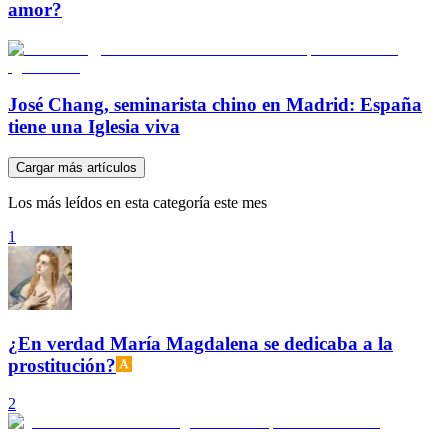
amor?
José Chang, seminarista chino en Madrid: España
tiene una Iglesia viva
Cargar más artículos
Los más leídos en esta categoría este mes
1
¿En verdad María Magdalena se dedicaba a la
prostitución?
2