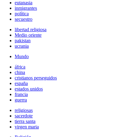
eutanasia
inmigrantes
política
secuestro
libertad religiosa
Medio oriente
pakistan
ucrania
Mundo
áfrica
china
cristianos perseguidos
españa
estados unidos
francia
guerra
religiosas
sacerdote
tierra santa
virgen maria