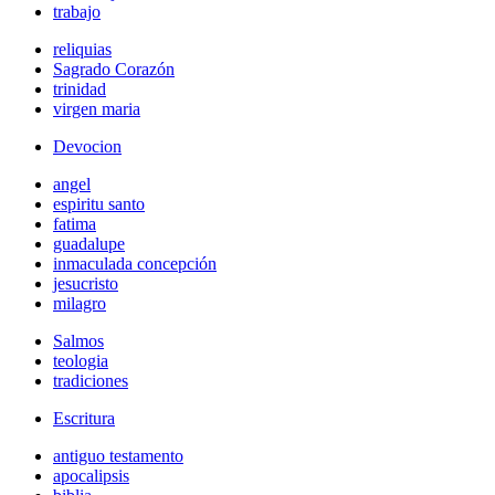
trabajo
reliquias
Sagrado Corazón
trinidad
virgen maria
Devocion
angel
espiritu santo
fatima
guadalupe
inmaculada concepción
jesucristo
milagro
Salmos
teologia
tradiciones
Escritura
antiguo testamento
apocalipsis