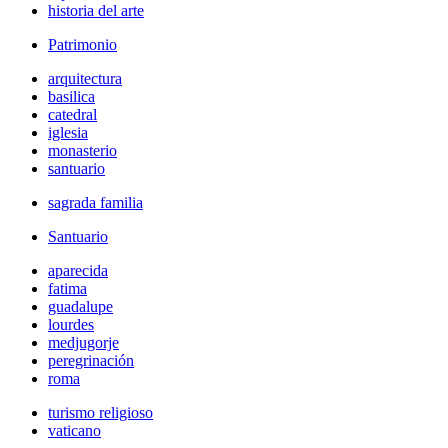
historia del arte
Patrimonio
arquitectura
basilica
catedral
iglesia
monasterio
santuario
sagrada familia
Santuario
aparecida
fatima
guadalupe
lourdes
medjugorje
peregrinación
roma
turismo religioso
vaticano