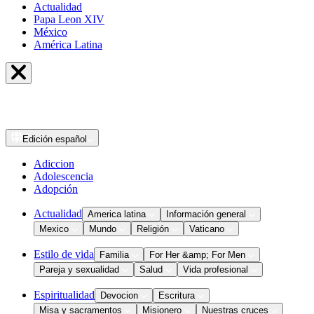
Actualidad
Papa Leon XIV
México
América Latina
Edición
español
Adiccion
Adolescencia
Adopción
Actualidad
America latina
Información general
Mexico
Mundo
Religión
Vaticano
Estilo de vida
Familia
For Her &amp; For Men
Pareja y sexualidad
Salud
Vida profesional
Espiritualidad
Devocion
Escritura
Misa y sacramentos
Misionero
Nuestras cruces