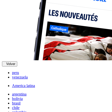
Volver
peru
venezuela
America latina
argentina
bolivia
brasil
chile