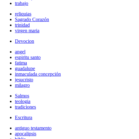
trabajo
reliquias
Sagrado Corazón
trinidad
virgen maria
Devocion
angel
espiritu santo
fatima
guadalupe
inmaculada concepción
jesucristo
milagro
Salmos
teologia
tradiciones
Escritura
antiguo testamento
apocalipsis