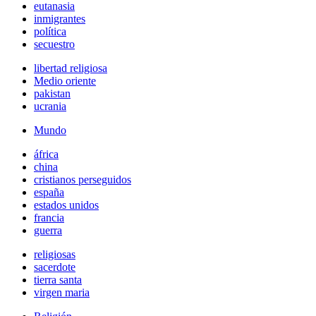
eutanasia
inmigrantes
política
secuestro
libertad religiosa
Medio oriente
pakistan
ucrania
Mundo
áfrica
china
cristianos perseguidos
españa
estados unidos
francia
guerra
religiosas
sacerdote
tierra santa
virgen maria