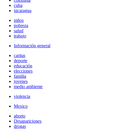
colombia
cuba
nicaragua
niños
pobreza
salud
trabajo
Información general
caritas
deporte
educación
elecciones
familia
jovenes
medio ambiente
violencia
Mexico
aborto
Desapariciones
drogas