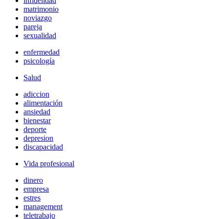
infidelidad
matrimonio
noviazgo
pareja
sexualidad
enfermedad
psicología
Salud
adiccion
alimentación
ansiedad
bienestar
deporte
depresion
discapacidad
Vida profesional
dinero
empresa
estres
management
teletrabajo