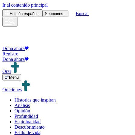
Ir al contenido principal
Buscar
Edición
español
Secciones
Dona ahora
Registro
Dona ahora
Orar
Menú
Oraciones
Historias que inspiran
Análisis
Opinión
Profundidad
Espiritualidad
Descubrimiento
Estilo de vida