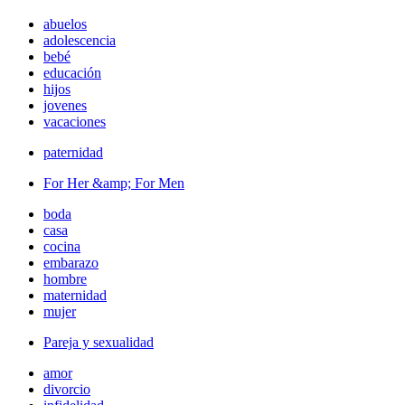
abuelos
adolescencia
bebé
educación
hijos
jovenes
vacaciones
paternidad
For Her &amp; For Men
boda
casa
cocina
embarazo
hombre
maternidad
mujer
Pareja y sexualidad
amor
divorcio