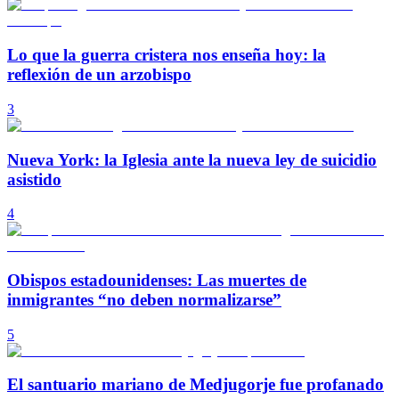
Lo que la guerra cristera nos enseña hoy: la
reflexión de un arzobispo
3
Nueva York: la Iglesia ante la nueva ley de suicidio
asistido
4
Obispos estadounidenses: Las muertes de
inmigrantes “no deben normalizarse”
5
El santuario mariano de Medjugorje fue profanado