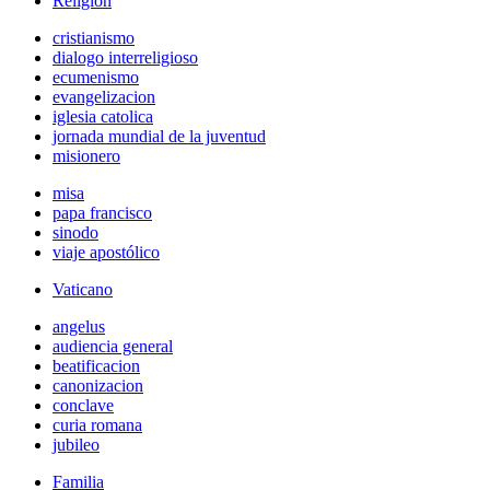
Religión
cristianismo
dialogo interreligioso
ecumenismo
evangelizacion
iglesia catolica
jornada mundial de la juventud
misionero
misa
papa francisco
sinodo
viaje apostólico
Vaticano
angelus
audiencia general
beatificacion
canonizacion
conclave
curia romana
jubileo
Familia