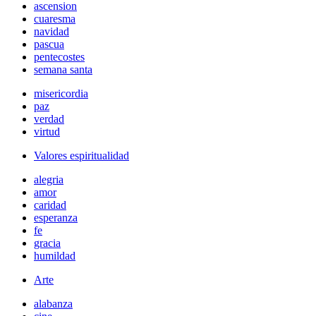
ascension
cuaresma
navidad
pascua
pentecostes
semana santa
misericordia
paz
verdad
virtud
Valores espiritualidad
alegria
amor
caridad
esperanza
fe
gracia
humildad
Arte
alabanza