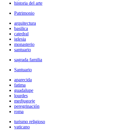
historia del arte
Patrimonio
arquitectura
basilica
catedral
iglesia
monasterio
santuario
sagrada familia
Santuario
aparecida
fatima
guadalupe
lourdes
medjugorje
peregrinación
roma
turismo religioso
vaticano