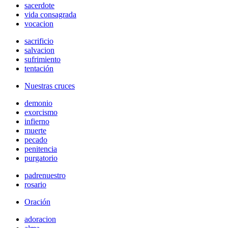
sacerdote
vida consagrada
vocacion
sacrificio
salvacion
sufrimiento
tentación
Nuestras cruces
demonio
exorcismo
infierno
muerte
pecado
penitencia
purgatorio
padrenuestro
rosario
Oración
adoracion