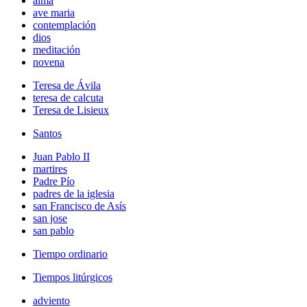
alma
ave maria
contemplación
dios
meditación
novena
Teresa de Ávila
teresa de calcuta
Teresa de Lisieux
Santos
Juan Pablo II
martires
Padre Pío
padres de la iglesia
san Francisco de Asís
san jose
san pablo
Tiempo ordinario
Tiempos litúrgicos
adviento