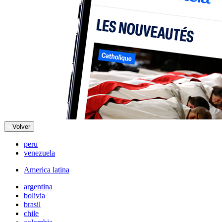
Volver
peru
venezuela
America latina
argentina
bolivia
brasil
chile