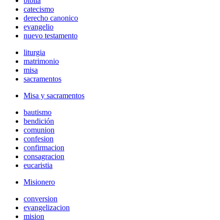
biblia
catecismo
derecho canonico
evangelio
nuevo testamento
liturgia
matrimonio
misa
sacramentos
Misa y sacramentos
bautismo
bendición
comunion
confesion
confirmacion
consagracion
eucaristia
Misionero
conversion
evangelizacion
mision