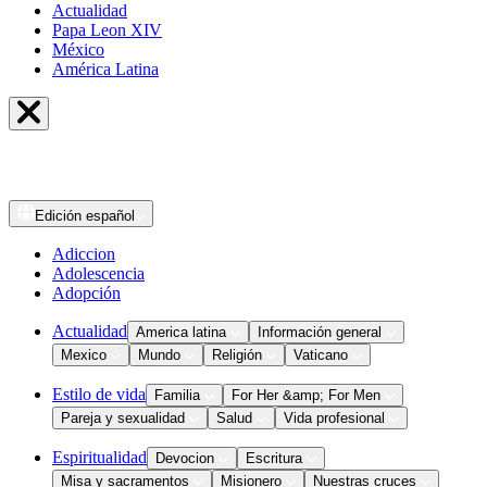
Actualidad
Papa Leon XIV
México
América Latina
Edición
español
Adiccion
Adolescencia
Adopción
Actualidad
America latina
Información general
Mexico
Mundo
Religión
Vaticano
Estilo de vida
Familia
For Her &amp; For Men
Pareja y sexualidad
Salud
Vida profesional
Espiritualidad
Devocion
Escritura
Misa y sacramentos
Misionero
Nuestras cruces