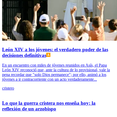
León XIV a los jóvenes: el verdadero poder de las
decisiones definitivas
En un encuentro con miles de jóvenes reunidos en Asís, el Papa
León XIV reconoció que, ante la cultura de lo provisional, vale la
pena recordar que "solo Dios permanece"; por ello, animó a los
jóvenes a ir contracorriente con un acto verdaderamente...
cristero
Lo que la guerra cristera nos enseña hoy: la
reflexión de un arzobispo