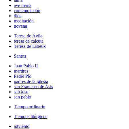
alma
ave maria
contemplación
dios
meditación
novena
Teresa de Ávila
teresa de calcuta
Teresa de Lisieux
Santos
Juan Pablo II
martires
Padre Pío
padres de la iglesia
san Francisco de Asís
san jose
san pablo
Tiempo ordinario
Tiempos litúrgicos
adviento