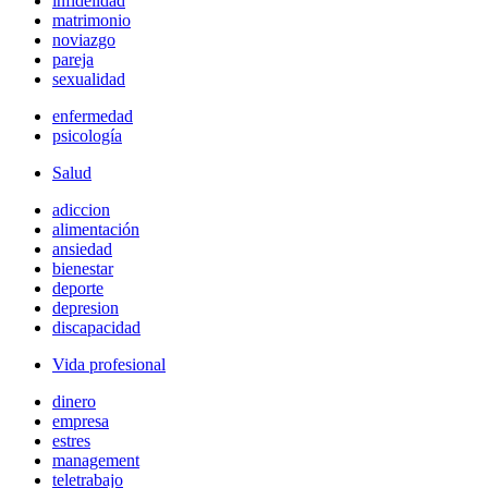
infidelidad
matrimonio
noviazgo
pareja
sexualidad
enfermedad
psicología
Salud
adiccion
alimentación
ansiedad
bienestar
deporte
depresion
discapacidad
Vida profesional
dinero
empresa
estres
management
teletrabajo