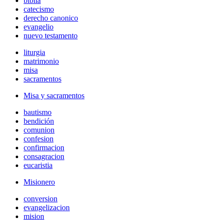
biblia
catecismo
derecho canonico
evangelio
nuevo testamento
liturgia
matrimonio
misa
sacramentos
Misa y sacramentos
bautismo
bendición
comunion
confesion
confirmacion
consagracion
eucaristia
Misionero
conversion
evangelizacion
mision