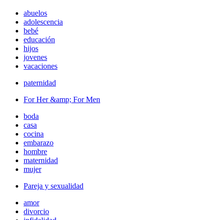
abuelos
adolescencia
bebé
educación
hijos
jovenes
vacaciones
paternidad
For Her &amp; For Men
boda
casa
cocina
embarazo
hombre
maternidad
mujer
Pareja y sexualidad
amor
divorcio