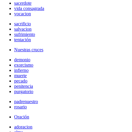
sacerdote
vida consagrada
vocacion
sacrificio
salvacion
sufrimiento
tentación
Nuestras cruces
demonio
exorcismo
infierno
muerte
pecado
penitencia
purgatorio
padrenuestro
rosario
Oración
adoracion