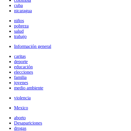
colombia
cuba
nicaragua
niños
pobreza
salud
trabajo
Información general
caritas
deporte
educación
elecciones
familia
jovenes
medio ambiente
violencia
Mexico
aborto
Desapariciones
drogas