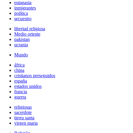
eutanasia
inmigrantes
política
secuestro
libertad religiosa
Medio oriente
pakistan
ucrania
Mundo
áfrica
china
cristianos perseguidos
españa
estados unidos
francia
guerra
religiosas
sacerdote
tierra santa
virgen maria