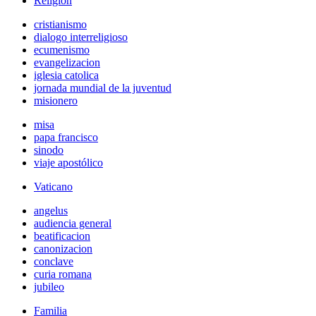
Religión
cristianismo
dialogo interreligioso
ecumenismo
evangelizacion
iglesia catolica
jornada mundial de la juventud
misionero
misa
papa francisco
sinodo
viaje apostólico
Vaticano
angelus
audiencia general
beatificacion
canonizacion
conclave
curia romana
jubileo
Familia