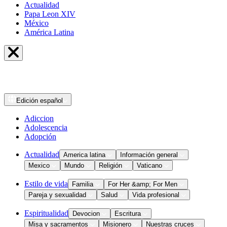
Actualidad
Papa Leon XIV
México
América Latina
Edición
español
Adiccion
Adolescencia
Adopción
Actualidad
America latina
Información general
Mexico
Mundo
Religión
Vaticano
Estilo de vida
Familia
For Her &amp; For Men
Pareja y sexualidad
Salud
Vida profesional
Espiritualidad
Devocion
Escritura
Misa y sacramentos
Misionero
Nuestras cruces