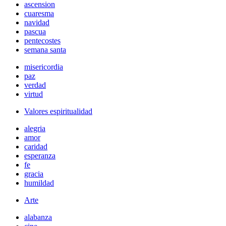
ascension
cuaresma
navidad
pascua
pentecostes
semana santa
misericordia
paz
verdad
virtud
Valores espiritualidad
alegria
amor
caridad
esperanza
fe
gracia
humildad
Arte
alabanza