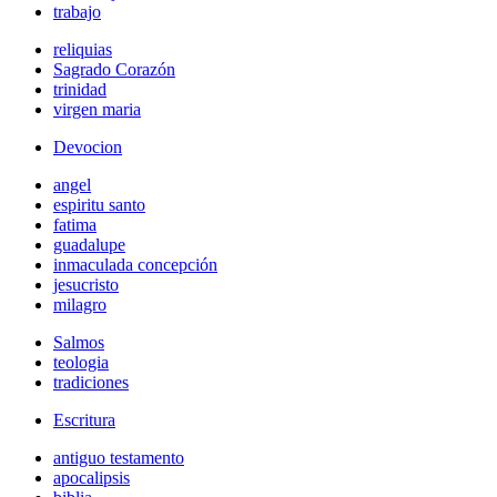
trabajo
reliquias
Sagrado Corazón
trinidad
virgen maria
Devocion
angel
espiritu santo
fatima
guadalupe
inmaculada concepción
jesucristo
milagro
Salmos
teologia
tradiciones
Escritura
antiguo testamento
apocalipsis