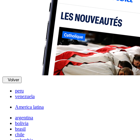
Volver
peru
venezuela
America latina
argentina
bolivia
brasil
chile