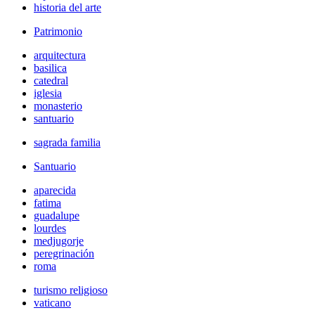
historia del arte
Patrimonio
arquitectura
basilica
catedral
iglesia
monasterio
santuario
sagrada familia
Santuario
aparecida
fatima
guadalupe
lourdes
medjugorje
peregrinación
roma
turismo religioso
vaticano