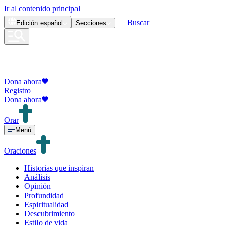
Ir al contenido principal
Buscar
Edición
español
Secciones
Dona ahora
Registro
Dona ahora
Orar
Menú
Oraciones
Historias que inspiran
Análisis
Opinión
Profundidad
Espiritualidad
Descubrimiento
Estilo de vida