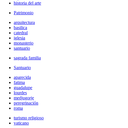
historia del arte
Patrimonio
arquitectura
basilica
catedral
iglesia
monasterio
santuario
sagrada familia
Santuario
aparecida
fatima
guadalupe
lourdes
medjugorje
peregrinación
roma
turismo religioso
vaticano