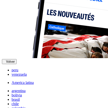
Volver
peru
venezuela
America latina
argentina
bolivia
brasil
chile