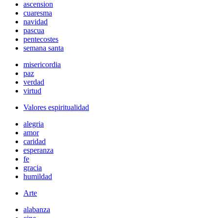
ascension
cuaresma
navidad
pascua
pentecostes
semana santa
misericordia
paz
verdad
virtud
Valores espiritualidad
alegria
amor
caridad
esperanza
fe
gracia
humildad
Arte
alabanza