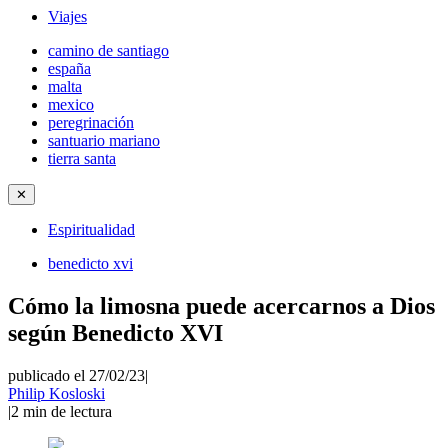
Viajes
camino de santiago
españa
malta
mexico
peregrinación
santuario mariano
tierra santa
✕
Espiritualidad
benedicto xvi
Cómo la limosna puede acercarnos a Dios
según Benedicto XVI
publicado el 27/02/23
|
Philip Kosloski
|
2
min de lectura