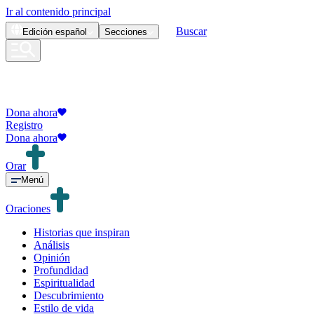
Ir al contenido principal
Buscar
Edición
español
Secciones
Dona ahora
Registro
Dona ahora
Orar
Menú
Oraciones
Historias que inspiran
Análisis
Opinión
Profundidad
Espiritualidad
Descubrimiento
Estilo de vida