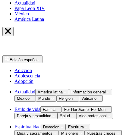
Actualidad
Papa Leon XIV
México
América Latina
Edición
español
Adiccion
Adolescencia
Adopción
Actualidad
America latina
Información general
Mexico
Mundo
Religión
Vaticano
Estilo de vida
Familia
For Her &amp; For Men
Pareja y sexualidad
Salud
Vida profesional
Espiritualidad
Devocion
Escritura
Misa y sacramentos
Misionero
Nuestras cruces