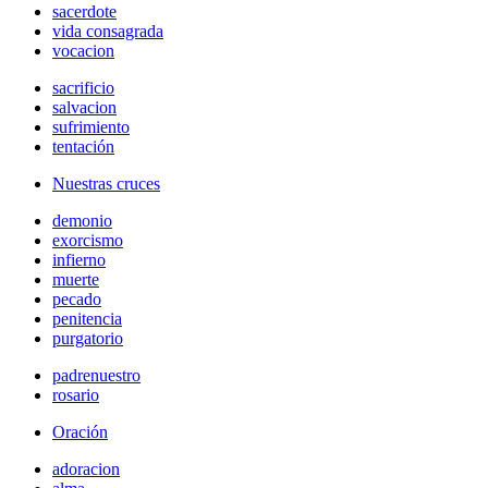
sacerdote
vida consagrada
vocacion
sacrificio
salvacion
sufrimiento
tentación
Nuestras cruces
demonio
exorcismo
infierno
muerte
pecado
penitencia
purgatorio
padrenuestro
rosario
Oración
adoracion