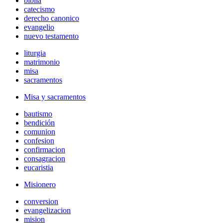
biblia
catecismo
derecho canonico
evangelio
nuevo testamento
liturgia
matrimonio
misa
sacramentos
Misa y sacramentos
bautismo
bendición
comunion
confesion
confirmacion
consagracion
eucaristia
Misionero
conversion
evangelizacion
mision