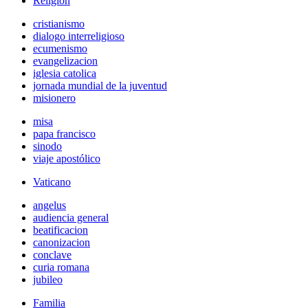
Religión
cristianismo
dialogo interreligioso
ecumenismo
evangelizacion
iglesia catolica
jornada mundial de la juventud
misionero
misa
papa francisco
sinodo
viaje apostólico
Vaticano
angelus
audiencia general
beatificacion
canonizacion
conclave
curia romana
jubileo
Familia