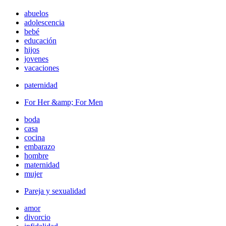
abuelos
adolescencia
bebé
educación
hijos
jovenes
vacaciones
paternidad
For Her &amp; For Men
boda
casa
cocina
embarazo
hombre
maternidad
mujer
Pareja y sexualidad
amor
divorcio