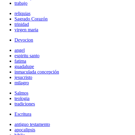
trabajo
reliquias
Sagrado Corazón
trinidad
virgen maria
Devocion
angel
espiritu santo
fatima
guadalupe
inmaculada concepción
jesucristo
milagro
Salmos
teologia
tradiciones
Escritura
antiguo testamento
apocalipsis