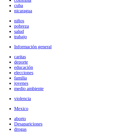
colombia
cuba
nicaragua
niños
pobreza
salud
trabajo
Información general
caritas
deporte
educación
elecciones
familia
jovenes
medio ambiente
violencia
Mexico
aborto
Desapariciones
drogas