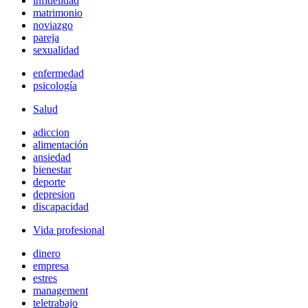
infidelidad
matrimonio
noviazgo
pareja
sexualidad
enfermedad
psicología
Salud
adiccion
alimentación
ansiedad
bienestar
deporte
depresion
discapacidad
Vida profesional
dinero
empresa
estres
management
teletrabajo