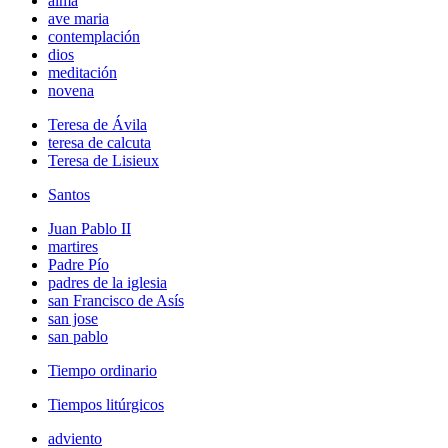
alma
ave maria
contemplación
dios
meditación
novena
Teresa de Ávila
teresa de calcuta
Teresa de Lisieux
Santos
Juan Pablo II
martires
Padre Pío
padres de la iglesia
san Francisco de Asís
san jose
san pablo
Tiempo ordinario
Tiempos litúrgicos
adviento