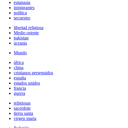
eutanasia
inmigrantes
política
secuestro
libertad religiosa
Medio oriente
pakistan
ucrania
Mundo
áfrica
china
cristianos perseguidos
españa
estados unidos
francia
guerra
religiosas
sacerdote
tierra santa
virgen maria