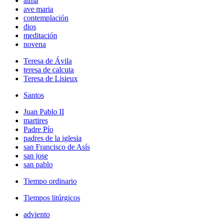
alma
ave maria
contemplación
dios
meditación
novena
Teresa de Ávila
teresa de calcuta
Teresa de Lisieux
Santos
Juan Pablo II
martires
Padre Pío
padres de la iglesia
san Francisco de Asís
san jose
san pablo
Tiempo ordinario
Tiempos litúrgicos
adviento