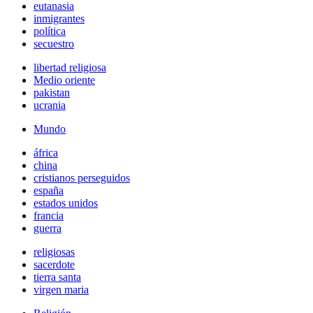
eutanasia
inmigrantes
política
secuestro
libertad religiosa
Medio oriente
pakistan
ucrania
Mundo
áfrica
china
cristianos perseguidos
españa
estados unidos
francia
guerra
religiosas
sacerdote
tierra santa
virgen maria