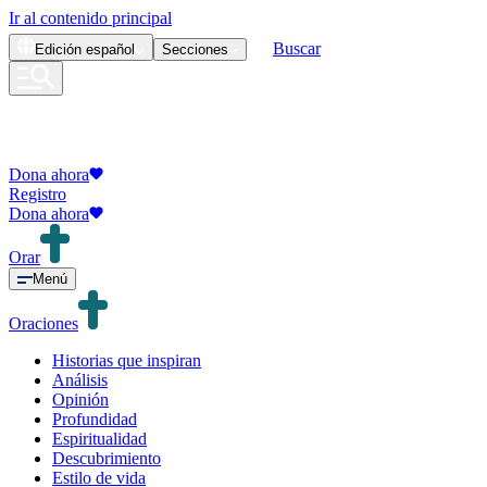
Ir al contenido principal
Buscar
Edición
español
Secciones
Dona ahora
Registro
Dona ahora
Orar
Menú
Oraciones
Historias que inspiran
Análisis
Opinión
Profundidad
Espiritualidad
Descubrimiento
Estilo de vida