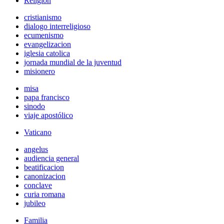
Religión
cristianismo
dialogo interreligioso
ecumenismo
evangelizacion
iglesia catolica
jornada mundial de la juventud
misionero
misa
papa francisco
sinodo
viaje apostólico
Vaticano
angelus
audiencia general
beatificacion
canonizacion
conclave
curia romana
jubileo
Familia