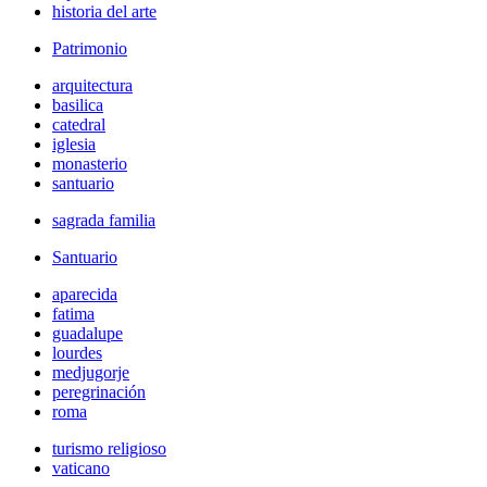
historia del arte
Patrimonio
arquitectura
basilica
catedral
iglesia
monasterio
santuario
sagrada familia
Santuario
aparecida
fatima
guadalupe
lourdes
medjugorje
peregrinación
roma
turismo religioso
vaticano