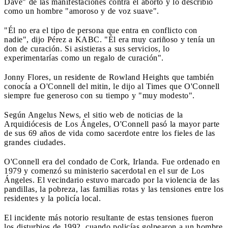
Dave" de las manifestaciones contra el aborto y lo describió
como un hombre "amoroso y de voz suave".
"Él no era el tipo de persona que entra en conflicto con
nadie", dijo Pérez a KABC. "Él era muy cariñoso y tenía un
don de curación. Si asistieras a sus servicios, lo
experimentarías como un regalo de curación".
Jonny Flores, un residente de Rowland Heights que también
conocía a O'Connell del mitin, le dijo al Times que O'Connell
siempre fue generoso con su tiempo y "muy modesto".
Según Angelus News, el sitio web de noticias de la
Arquidiócesis de Los Ángeles, O'Connell pasó la mayor parte
de sus 69 años de vida como sacerdote entre los fieles de las
grandes ciudades.
O'Connell era del condado de Cork, Irlanda. Fue ordenado en
1979 y comenzó su ministerio sacerdotal en el sur de Los
Ángeles. El vecindario estuvo marcado por la violencia de las
pandillas, la pobreza, las familias rotas y las tensiones entre los
residentes y la policía local.
El incidente más notorio resultante de estas tensiones fueron
los disturbios de 1992, cuando policías golpearon a un hombre