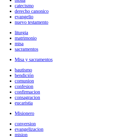
biblia
catecismo
derecho canonico
evangelio
nuevo testamento
liturgia
matrimonio
misa
sacramentos
Misa y sacramentos
bautismo
bendición
comunion
confesion
confirmacion
consagracion
eucaristia
Misionero
conversion
evangelizacion
mision