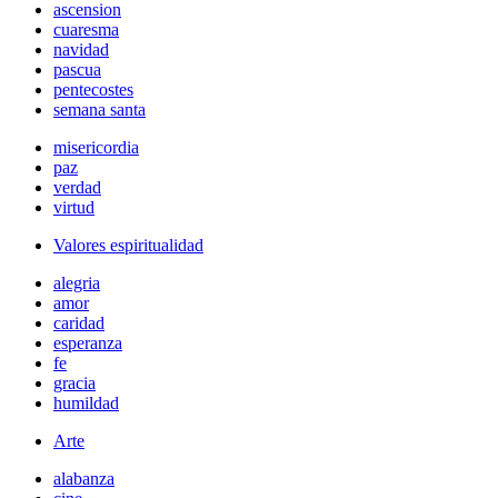
ascension
cuaresma
navidad
pascua
pentecostes
semana santa
misericordia
paz
verdad
virtud
Valores espiritualidad
alegria
amor
caridad
esperanza
fe
gracia
humildad
Arte
alabanza