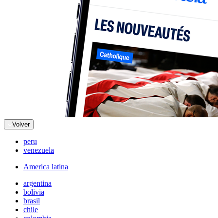
Volver
peru
venezuela
America latina
argentina
bolivia
brasil
chile