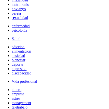
infidelidad
matrimonio
noviazgo
pareja
sexualidad
enfermedad
psicología
Salud
adiccion
alimentación
ansiedad
bienestar
deporte
depresion
discapacidad
Vida profesional
dinero
empresa
estres
management
teletrabajo