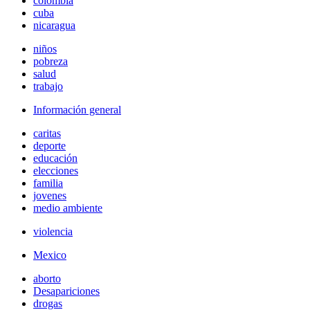
colombia
cuba
nicaragua
niños
pobreza
salud
trabajo
Información general
caritas
deporte
educación
elecciones
familia
jovenes
medio ambiente
violencia
Mexico
aborto
Desapariciones
drogas