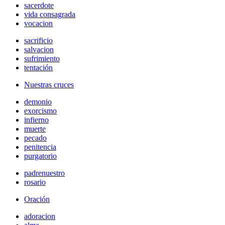
sacerdote
vida consagrada
vocacion
sacrificio
salvacion
sufrimiento
tentación
Nuestras cruces
demonio
exorcismo
infierno
muerte
pecado
penitencia
purgatorio
padrenuestro
rosario
Oración
adoracion