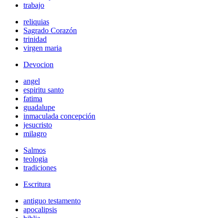
trabajo
reliquias
Sagrado Corazón
trinidad
virgen maria
Devocion
angel
espiritu santo
fatima
guadalupe
inmaculada concepción
jesucristo
milagro
Salmos
teologia
tradiciones
Escritura
antiguo testamento
apocalipsis