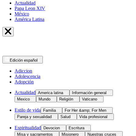
Actualidad
Papa Leon XIV
México
América Latina
Edición
español
Adiccion
Adolescencia
Adopción
Actualidad
America latina
Información general
Mexico
Mundo
Religión
Vaticano
Estilo de vida
Familia
For Her &amp; For Men
Pareja y sexualidad
Salud
Vida profesional
Espiritualidad
Devocion
Escritura
Misa y sacramentos
Misionero
Nuestras cruces