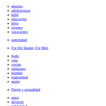
abuelos
adolescencia
bebé
educación
hijos
jovenes
vacaciones
paternidad
For Her &amp; For Men
boda
casa
cocina
embarazo
hombre
maternidad
mujer
Pareja y sexualidad
amor
divorcio