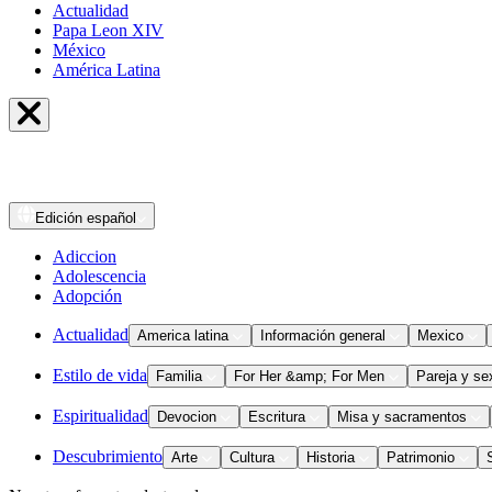
Actualidad
Papa Leon XIV
México
América Latina
Edición
español
Adiccion
Adolescencia
Adopción
Actualidad
America latina
Información general
Mexico
Estilo de vida
Familia
For Her &amp; For Men
Pareja y se
Espiritualidad
Devocion
Escritura
Misa y sacramentos
Descubrimiento
Arte
Cultura
Historia
Patrimonio