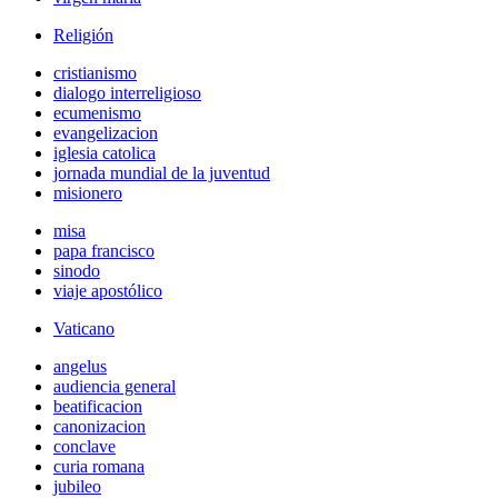
Religión
cristianismo
dialogo interreligioso
ecumenismo
evangelizacion
iglesia catolica
jornada mundial de la juventud
misionero
misa
papa francisco
sinodo
viaje apostólico
Vaticano
angelus
audiencia general
beatificacion
canonizacion
conclave
curia romana
jubileo