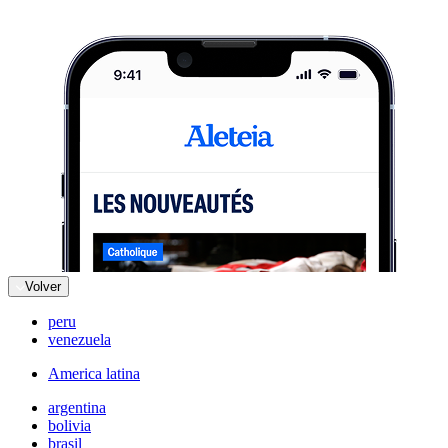
Volver
peru
venezuela
America latina
argentina
bolivia
brasil