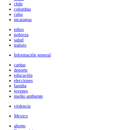
chile
colombia
cuba
nicaragua
niños
pobreza
salud
trabajo
Información general
caritas
deporte
educación
elecciones
familia
jovenes
medio ambiente
violencia
Mexico
aborto