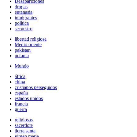
Desapariciones
drogas
eutanasia
inmigrantes
política
secuestro
libertad religiosa
Medio oriente
pakistan
ucrania
Mundo
áfrica
china
cristianos perseguidos
españa
estados unidos
francia
guerra
religiosas
sacerdote
tierra santa
virgen maria