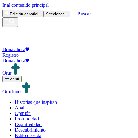
Ir al contenido principal
Buscar
Edición
español
Secciones
Dona ahora
Registro
Dona ahora
Orar
Menú
Oraciones
Historias que inspiran
Análisis
Opinión
Profundidad
Espiritualidad
Descubrimiento
Estilo de vida