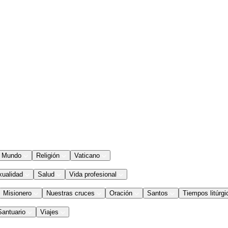
Mundo
Religión
Vaticano
xualidad
Salud
Vida profesional
Misionero
Nuestras cruces
Oración
Santos
Tiempos litúrgi
Santuario
Viajes