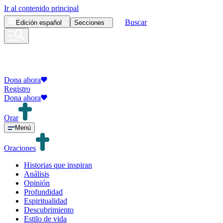
Ir al contenido principal
Buscar
Edición
español
Secciones
Dona ahora
Registro
Dona ahora
Orar
Menú
Oraciones
Historias que inspiran
Análisis
Opinión
Profundidad
Espiritualidad
Descubrimiento
Estilo de vida