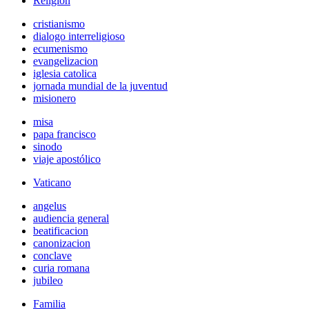
Religión
cristianismo
dialogo interreligioso
ecumenismo
evangelizacion
iglesia catolica
jornada mundial de la juventud
misionero
misa
papa francisco
sinodo
viaje apostólico
Vaticano
angelus
audiencia general
beatificacion
canonizacion
conclave
curia romana
jubileo
Familia