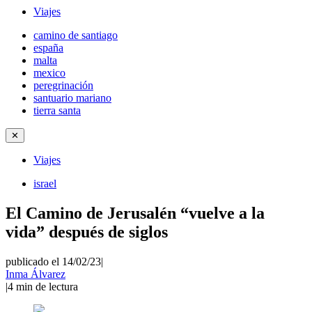
Viajes
camino de santiago
españa
malta
mexico
peregrinación
santuario mariano
tierra santa
✕
Viajes
israel
El Camino de Jerusalén “vuelve a la
vida” después de siglos
publicado el 14/02/23
|
Inma Álvarez
|
4
min de lectura