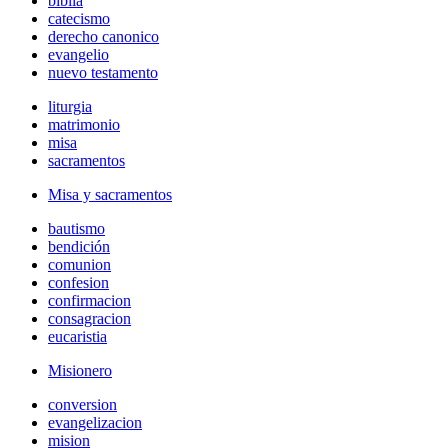
biblia
catecismo
derecho canonico
evangelio
nuevo testamento
liturgia
matrimonio
misa
sacramentos
Misa y sacramentos
bautismo
bendición
comunion
confesion
confirmacion
consagracion
eucaristia
Misionero
conversion
evangelizacion
mision