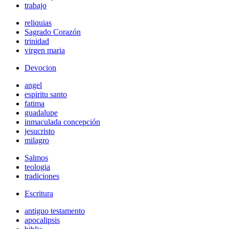
trabajo
reliquias
Sagrado Corazón
trinidad
virgen maria
Devocion
angel
espiritu santo
fatima
guadalupe
inmaculada concepción
jesucristo
milagro
Salmos
teologia
tradiciones
Escritura
antiguo testamento
apocalipsis