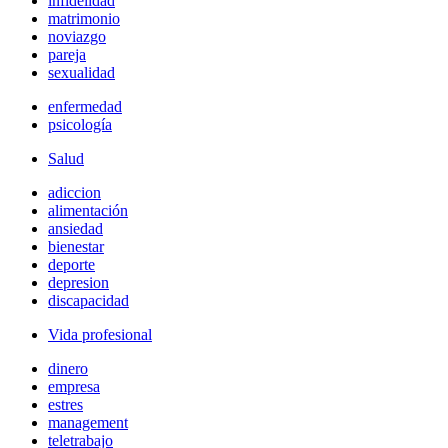
infidelidad
matrimonio
noviazgo
pareja
sexualidad
enfermedad
psicología
Salud
adiccion
alimentación
ansiedad
bienestar
deporte
depresion
discapacidad
Vida profesional
dinero
empresa
estres
management
teletrabajo