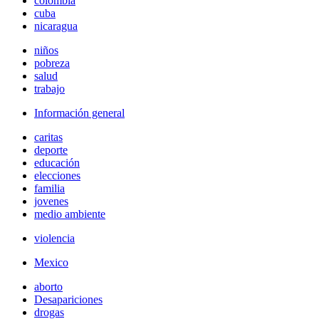
colombia
cuba
nicaragua
niños
pobreza
salud
trabajo
Información general
caritas
deporte
educación
elecciones
familia
jovenes
medio ambiente
violencia
Mexico
aborto
Desapariciones
drogas