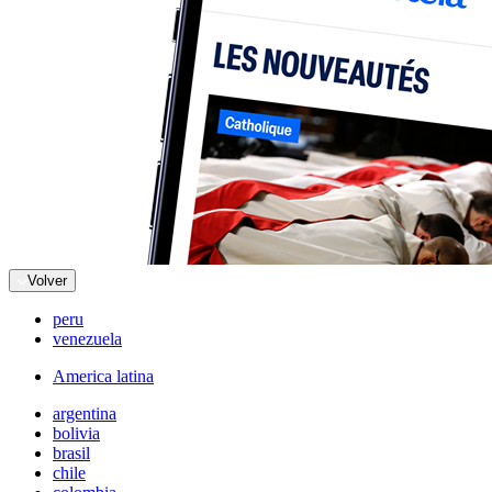
Volver
peru
venezuela
America latina
argentina
bolivia
brasil
chile