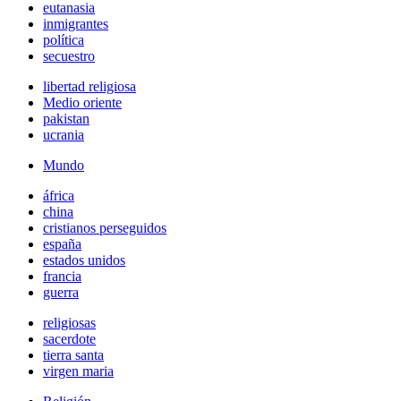
eutanasia
inmigrantes
política
secuestro
libertad religiosa
Medio oriente
pakistan
ucrania
Mundo
áfrica
china
cristianos perseguidos
españa
estados unidos
francia
guerra
religiosas
sacerdote
tierra santa
virgen maria