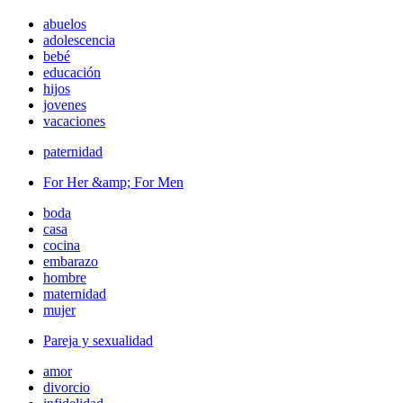
abuelos
adolescencia
bebé
educación
hijos
jovenes
vacaciones
paternidad
For Her &amp; For Men
boda
casa
cocina
embarazo
hombre
maternidad
mujer
Pareja y sexualidad
amor
divorcio