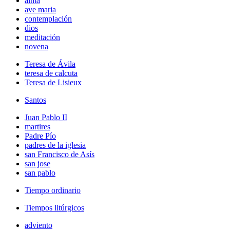
alma
ave maria
contemplación
dios
meditación
novena
Teresa de Ávila
teresa de calcuta
Teresa de Lisieux
Santos
Juan Pablo II
martires
Padre Pío
padres de la iglesia
san Francisco de Asís
san jose
san pablo
Tiempo ordinario
Tiempos litúrgicos
adviento