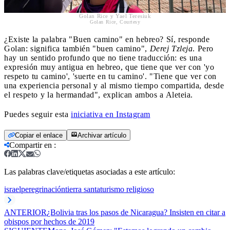
Golan Rice y Yael Teresiuk
Golan Rice, Courtesy
¿Existe la palabra "Buen camino" en hebreo? Sí, responde
Golan: significa también "buen camino",
Derej Tzleja
. Pero
hay un sentido profundo que no tiene traducción: es una
expresión muy antigua en hebreo, que tiene que ver con 'yo
respeto tu camino', 'suerte en tu camino'. "Tiene que ver con
una experiencia personal y al mismo tiempo compartida, desde
el respeto y la hermandad", explican ambos a Aleteia.
Puedes seguir esta
iniciativa en Instagram
Copiar el enlace
Archivar artículo
Compartir en
:
Las palabras clave/etiquetas asociadas a este artículo:
israel
peregrinación
tierra santa
turismo religioso
ANTERIOR
¿Bolivia tras los pasos de Nicaragua? Insisten en citar a
obispos por hechos de 2019