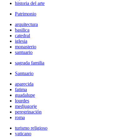
historia del arte
Patrimonio
arquitectura
basilica
catedral
iglesia
monasterio
santuario
sagrada familia
Santuario
aparecida
fatima
guadalupe
lourdes
medjugorje
peregrinación
roma
turismo religioso
vaticano