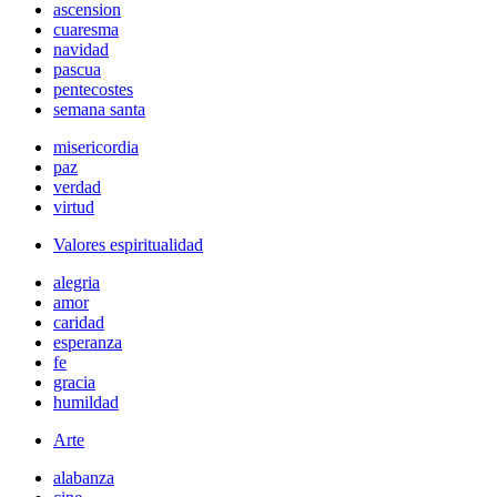
ascension
cuaresma
navidad
pascua
pentecostes
semana santa
misericordia
paz
verdad
virtud
Valores espiritualidad
alegria
amor
caridad
esperanza
fe
gracia
humildad
Arte
alabanza