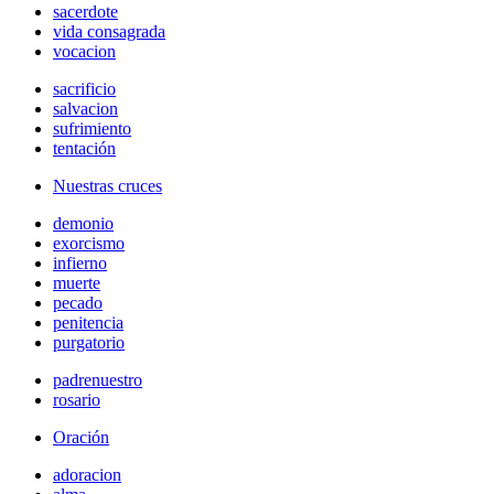
sacerdote
vida consagrada
vocacion
sacrificio
salvacion
sufrimiento
tentación
Nuestras cruces
demonio
exorcismo
infierno
muerte
pecado
penitencia
purgatorio
padrenuestro
rosario
Oración
adoracion