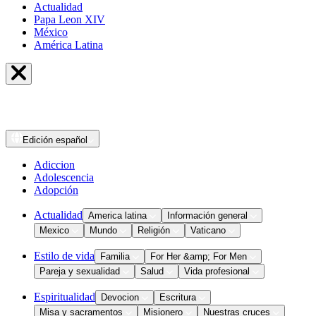
Actualidad
Papa Leon XIV
México
América Latina
Edición
español
Adiccion
Adolescencia
Adopción
Actualidad
America latina
Información general
Mexico
Mundo
Religión
Vaticano
Estilo de vida
Familia
For Her &amp; For Men
Pareja y sexualidad
Salud
Vida profesional
Espiritualidad
Devocion
Escritura
Misa y sacramentos
Misionero
Nuestras cruces