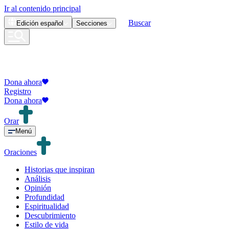
Ir al contenido principal
Buscar
Edición
español
Secciones
Dona ahora
Registro
Dona ahora
Orar
Menú
Oraciones
Historias que inspiran
Análisis
Opinión
Profundidad
Espiritualidad
Descubrimiento
Estilo de vida