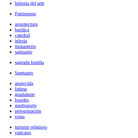
historia del arte
Patrimonio
arquitectura
basilica
catedral
iglesia
monasterio
santuario
sagrada familia
Santuario
aparecida
fatima
guadalupe
lourdes
medjugorje
peregrinación
roma
turismo religioso
vaticano