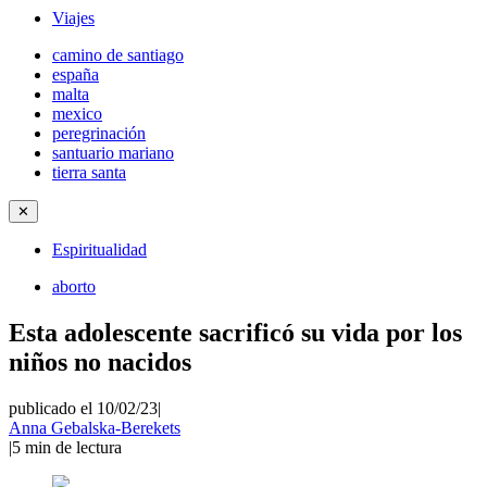
Viajes
camino de santiago
españa
malta
mexico
peregrinación
santuario mariano
tierra santa
✕
Espiritualidad
aborto
Esta adolescente sacrificó su vida por los
niños no nacidos
publicado el 10/02/23
|
Anna Gebalska-Berekets
|
5
min de lectura