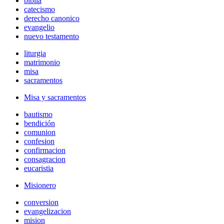
biblia
catecismo
derecho canonico
evangelio
nuevo testamento
liturgia
matrimonio
misa
sacramentos
Misa y sacramentos
bautismo
bendición
comunion
confesion
confirmacion
consagracion
eucaristia
Misionero
conversion
evangelizacion
mision