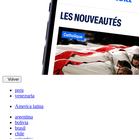
Volver
peru
venezuela
America latina
argentina
bolivia
brasil
chile