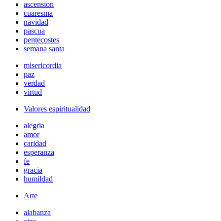
ascension
cuaresma
navidad
pascua
pentecostes
semana santa
misericordia
paz
verdad
virtud
Valores espiritualidad
alegria
amor
caridad
esperanza
fe
gracia
humildad
Arte
alabanza