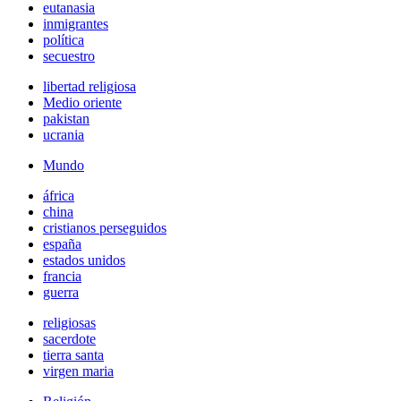
eutanasia
inmigrantes
política
secuestro
libertad religiosa
Medio oriente
pakistan
ucrania
Mundo
áfrica
china
cristianos perseguidos
españa
estados unidos
francia
guerra
religiosas
sacerdote
tierra santa
virgen maria