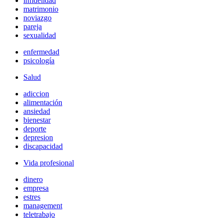
infidelidad
matrimonio
noviazgo
pareja
sexualidad
enfermedad
psicología
Salud
adiccion
alimentación
ansiedad
bienestar
deporte
depresion
discapacidad
Vida profesional
dinero
empresa
estres
management
teletrabajo