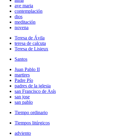
alma
ave maria
contemplación
dios
meditación
novena
Teresa de Ávila
teresa de calcuta
Teresa de Lisieux
Santos
Juan Pablo II
martires
Padre Pío
padres de la iglesia
san Francisco de Asís
san jose
san pablo
Tiempo ordinario
Tiempos litúrgicos
adviento