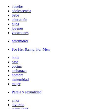
abuelos
adolescencia
bebé
educación
hijos
jovenes
vacaciones
paternidad
For Her &amp; For Men
boda
casa
cocina
embarazo
hombre
maternidad
mujer
Pareja y sexualidad
amor
divorcio