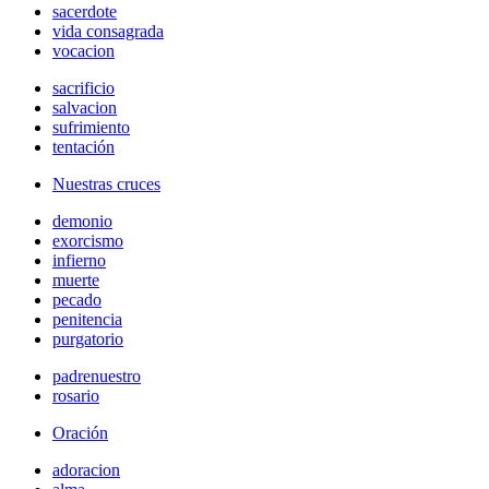
sacerdote
vida consagrada
vocacion
sacrificio
salvacion
sufrimiento
tentación
Nuestras cruces
demonio
exorcismo
infierno
muerte
pecado
penitencia
purgatorio
padrenuestro
rosario
Oración
adoracion