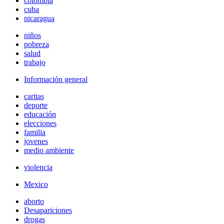
colombia
cuba
nicaragua
niños
pobreza
salud
trabajo
Información general
caritas
deporte
educación
elecciones
familia
jovenes
medio ambiente
violencia
Mexico
aborto
Desapariciones
drogas