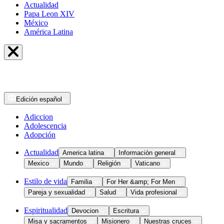
Actualidad
Papa Leon XIV
México
América Latina
Edición
español
Adiccion
Adolescencia
Adopción
Actualidad
America latina
Información general
Mexico
Mundo
Religión
Vaticano
Estilo de vida
Familia
For Her &amp; For Men
Pareja y sexualidad
Salud
Vida profesional
Espiritualidad
Devocion
Escritura
Misa y sacramentos
Misionero
Nuestras cruces