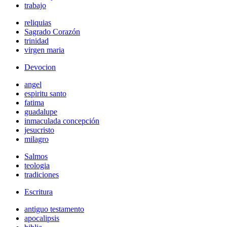
trabajo
reliquias
Sagrado Corazón
trinidad
virgen maria
Devocion
angel
espiritu santo
fatima
guadalupe
inmaculada concepción
jesucristo
milagro
Salmos
teologia
tradiciones
Escritura
antiguo testamento
apocalipsis