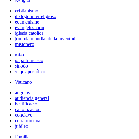
Religión
cristianismo
dialogo interreligioso
ecumenismo
evangelizacion
iglesia catolica
jornada mundial de la juventud
misionero
misa
papa francisco
sinodo
viaje apostólico
Vaticano
angelus
audiencia general
beatificacion
canonizacion
conclave
curia romana
jubileo
Familia