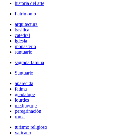
historia del arte
Patrimonio
arquitectura
basilica
catedral
iglesia
monasterio
santuario
sagrada familia
Santuario
aparecida
fatima
guadalupe
lourdes
medjugorje
peregrinación
roma
turismo religioso
vaticano