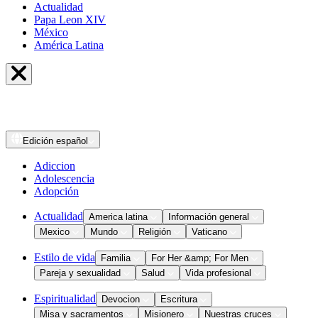
Actualidad
Papa Leon XIV
México
América Latina
Edición
español
Adiccion
Adolescencia
Adopción
Actualidad
America latina
Información general
Mexico
Mundo
Religión
Vaticano
Estilo de vida
Familia
For Her &amp; For Men
Pareja y sexualidad
Salud
Vida profesional
Espiritualidad
Devocion
Escritura
Misa y sacramentos
Misionero
Nuestras cruces