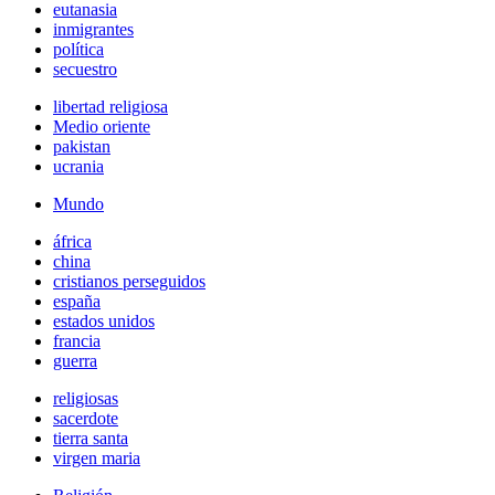
eutanasia
inmigrantes
política
secuestro
libertad religiosa
Medio oriente
pakistan
ucrania
Mundo
áfrica
china
cristianos perseguidos
españa
estados unidos
francia
guerra
religiosas
sacerdote
tierra santa
virgen maria