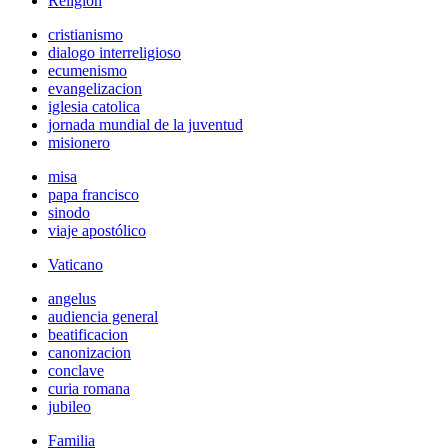
Religión
cristianismo
dialogo interreligioso
ecumenismo
evangelizacion
iglesia catolica
jornada mundial de la juventud
misionero
misa
papa francisco
sinodo
viaje apostólico
Vaticano
angelus
audiencia general
beatificacion
canonizacion
conclave
curia romana
jubileo
Familia