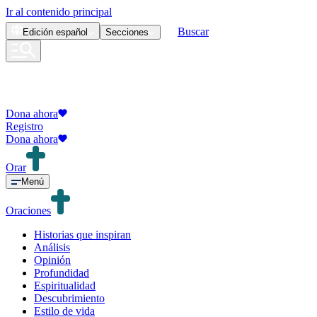
Ir al contenido principal
Buscar
Edición
español
Secciones
Dona ahora
Registro
Dona ahora
Orar
Menú
Oraciones
Historias que inspiran
Análisis
Opinión
Profundidad
Espiritualidad
Descubrimiento
Estilo de vida