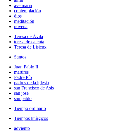
alma
ave maria
contemplación
dios
meditación
novena
Teresa de Ávila
teresa de calcuta
Teresa de Lisieux
Santos
Juan Pablo II
martires
Padre Pío
padres de la iglesia
san Francisco de Asís
san jose
san pablo
Tiempo ordinario
Tiempos litúrgicos
adviento