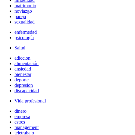
infidelidad
matrimonio
noviazgo
pareja
sexualidad
enfermedad
psicología
Salud
adiccion
alimentación
ansiedad
bienestar
deporte
depresion
discapacidad
Vida profesional
dinero
empresa
estres
management
teletrabajo