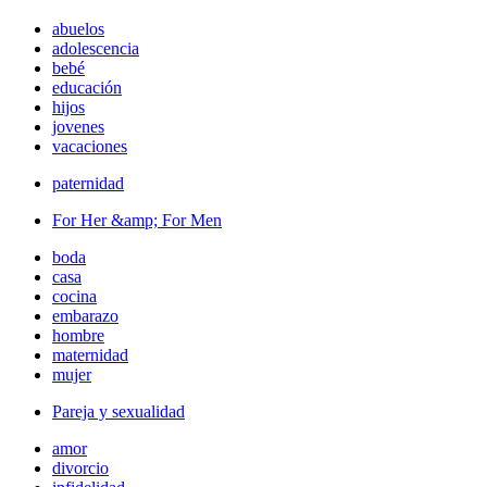
abuelos
adolescencia
bebé
educación
hijos
jovenes
vacaciones
paternidad
For Her &amp; For Men
boda
casa
cocina
embarazo
hombre
maternidad
mujer
Pareja y sexualidad
amor
divorcio