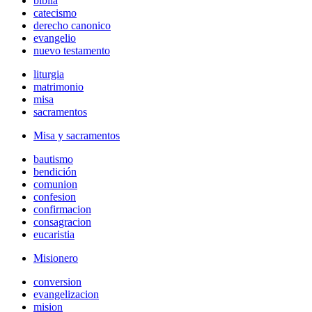
biblia
catecismo
derecho canonico
evangelio
nuevo testamento
liturgia
matrimonio
misa
sacramentos
Misa y sacramentos
bautismo
bendición
comunion
confesion
confirmacion
consagracion
eucaristia
Misionero
conversion
evangelizacion
mision