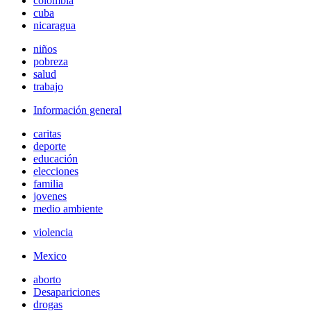
colombia
cuba
nicaragua
niños
pobreza
salud
trabajo
Información general
caritas
deporte
educación
elecciones
familia
jovenes
medio ambiente
violencia
Mexico
aborto
Desapariciones
drogas