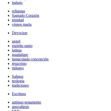
trabajo
reliquias
Sagrado Corazón
trinidad
virgen maria
Devocion
angel
espiritu santo
fatima
guadalupe
inmaculada concepción
jesucristo
milagro
Salmos
teologia
tradiciones
Escritura
antiguo testamento
apocalipsis