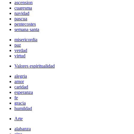
ascension
cuaresma
navidad
pascua
pentecostes
semana santa
misericordia
paz
verdad
virtud
Valores espiritualidad
alegria
amor
caridad
esperanza
fe
gracia
humildad
Arte
alabanza