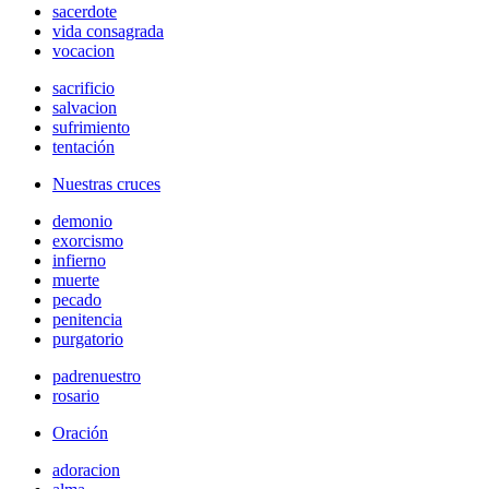
sacerdote
vida consagrada
vocacion
sacrificio
salvacion
sufrimiento
tentación
Nuestras cruces
demonio
exorcismo
infierno
muerte
pecado
penitencia
purgatorio
padrenuestro
rosario
Oración
adoracion