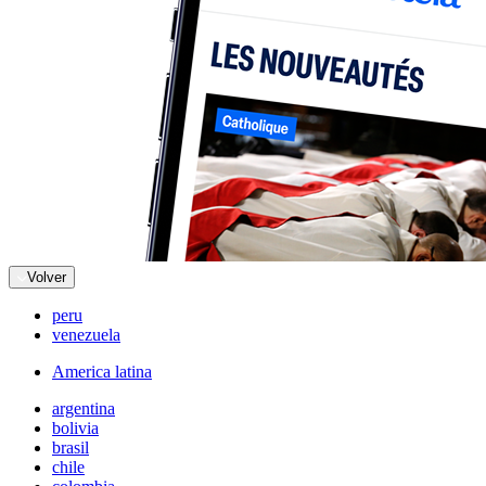
Volver
peru
venezuela
America latina
argentina
bolivia
brasil
chile