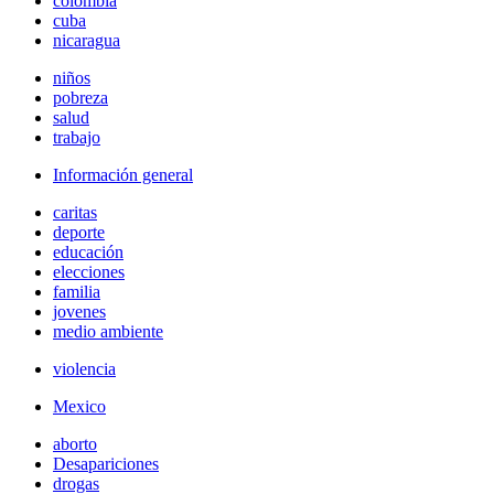
colombia
cuba
nicaragua
niños
pobreza
salud
trabajo
Información general
caritas
deporte
educación
elecciones
familia
jovenes
medio ambiente
violencia
Mexico
aborto
Desapariciones
drogas