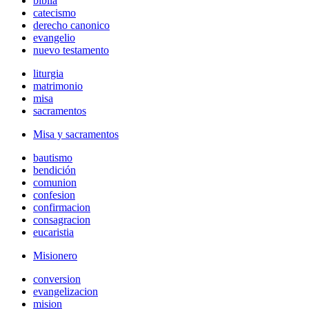
biblia
catecismo
derecho canonico
evangelio
nuevo testamento
liturgia
matrimonio
misa
sacramentos
Misa y sacramentos
bautismo
bendición
comunion
confesion
confirmacion
consagracion
eucaristia
Misionero
conversion
evangelizacion
mision