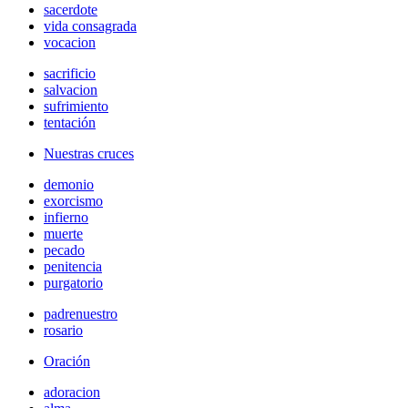
sacerdote
vida consagrada
vocacion
sacrificio
salvacion
sufrimiento
tentación
Nuestras cruces
demonio
exorcismo
infierno
muerte
pecado
penitencia
purgatorio
padrenuestro
rosario
Oración
adoracion