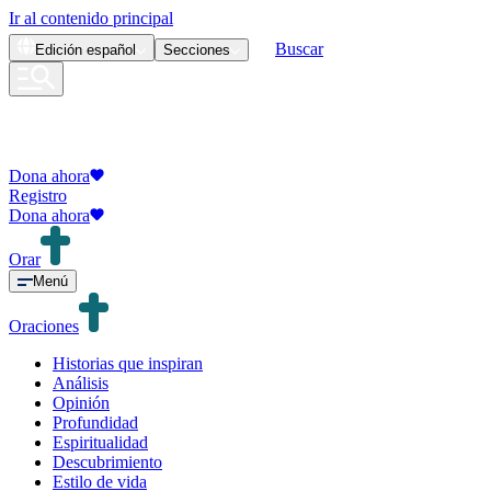
Ir al contenido principal
Buscar
Edición
español
Secciones
Dona ahora
Registro
Dona ahora
Orar
Menú
Oraciones
Historias que inspiran
Análisis
Opinión
Profundidad
Espiritualidad
Descubrimiento
Estilo de vida