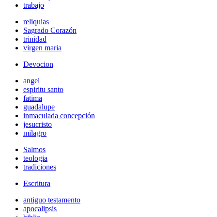
trabajo
reliquias
Sagrado Corazón
trinidad
virgen maria
Devocion
angel
espiritu santo
fatima
guadalupe
inmaculada concepción
jesucristo
milagro
Salmos
teologia
tradiciones
Escritura
antiguo testamento
apocalipsis