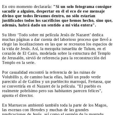
En otro momento declararía:
"Si un solo fotograma consigue
sacudir a alguien, despertar en él el eco de ese mensaje
divino que todos llevamos dentro, no sólo estarían
justificados todos los sacrificios que hemos hecho, sino que,
además, habrá dado un sentido a mi vida entera".
Su libro ‘Todo sobre mi película Jesús de Nazaret’ dedica
muchas páginas a dar cuenta del laborioso proceso que llevó a
elegir las localizaciones en las que se recrearon los espacios de
la vida de Jesús. Así, la mezquita ismaelita de Tulum, en el
corazón de El Cairo, modelada sobre la estructura del Templo
de Jerusalén, sirvió de referencia para la reconstrucción del
Templo en la serie.
Por casualidad encontró la referencia de las ruinas de
Volubillis y, de camino hacia ellas, halló un prado verde
parecido al de Galilea y un pueblecito marroquí, Fertassa, que
se convertiría en el Nazaret de la película. "El pueblo es
realmente pobrísimo pero sus habitantes parecen felices",
apunta el director.
En Marruecos ambientó también toda la parte de los Magos,
las escenas con Herodes y muchas de las grandes
predicaciones de Jesús, así como el sermón de la montaña.