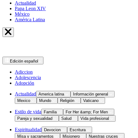
Actualidad
Papa Leon XIV
México
América Latina
Edición
español
Adiccion
Adolescencia
Adopción
Actualidad
America latina
Información general
Mexico
Mundo
Religión
Vaticano
Estilo de vida
Familia
For Her &amp; For Men
Pareja y sexualidad
Salud
Vida profesional
Espiritualidad
Devocion
Escritura
Misa y sacramentos
Misionero
Nuestras cruces