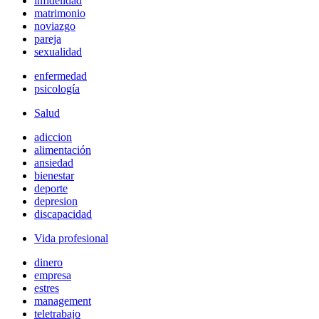
infidelidad
matrimonio
noviazgo
pareja
sexualidad
enfermedad
psicología
Salud
adiccion
alimentación
ansiedad
bienestar
deporte
depresion
discapacidad
Vida profesional
dinero
empresa
estres
management
teletrabajo