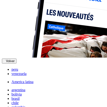
Volver
peru
venezuela
America latina
argentina
bolivia
brasil
chile