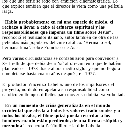
los que una serie se rodó con ambición cinematográfica. Lo
que explica también que el director la viera como una película
larga.
"Había probablemente en mi una especie de miedo, el
rechazo a llevar a cabo el esfuerzo espiritual y las
responsabilidades que imponía un filme sobre Jesús"
,
reconoció el realizador italiano, autor también de otra de las
películas más populares del cine católico: ‘Hermano sol,
hermana luna’, sobre Francisco de Asís.
Pero varias circunstancias se confabularon para convencer a
Zeffirelli de que debía decir ‘sí’ al ofrecimiento que le habían
planteado en 1973 -hace ahora medio siglo- y que no llegó a
completarse hasta cuatro años después, en 1977.
El productor Vincenzo Labella, uno de los impulsores del
proyecto, no dudó en apelar a su responsabilidad como
católico en tiempos difíciles para mover su dubitativa voluntad.
"En un momento de crisis generalizada en el mundo
occidental que afecta a todos los valores tradicionales y a
todos los ideales, el filme quizá pueda recordar a los
hombres cuanto están perdiendo, de una forma estúpida y
mezquina"
, recuerda Zeffirelli que le dijo Labella.