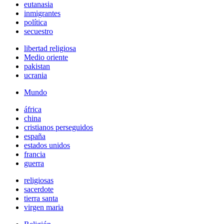
eutanasia
inmigrantes
política
secuestro
libertad religiosa
Medio oriente
pakistan
ucrania
Mundo
áfrica
china
cristianos perseguidos
españa
estados unidos
francia
guerra
religiosas
sacerdote
tierra santa
virgen maria