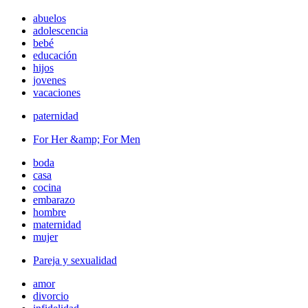
abuelos
adolescencia
bebé
educación
hijos
jovenes
vacaciones
paternidad
For Her &amp; For Men
boda
casa
cocina
embarazo
hombre
maternidad
mujer
Pareja y sexualidad
amor
divorcio