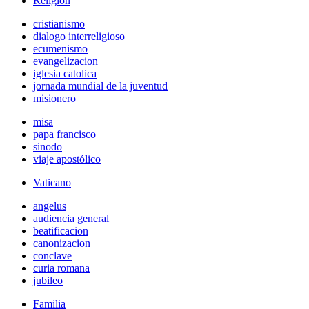
Religión
cristianismo
dialogo interreligioso
ecumenismo
evangelizacion
iglesia catolica
jornada mundial de la juventud
misionero
misa
papa francisco
sinodo
viaje apostólico
Vaticano
angelus
audiencia general
beatificacion
canonizacion
conclave
curia romana
jubileo
Familia