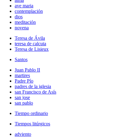
alma
ave maria
contemplación
dios
meditación
novena
Teresa de Ávila
teresa de calcuta
Teresa de Lisieux
Santos
Juan Pablo II
martires
Padre Pío
padres de la iglesia
san Francisco de Asís
san jose
san pablo
Tiempo ordinario
Tiempos litúrgicos
adviento