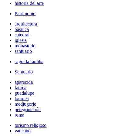
historia del arte
Patrimonio
arquitectura
basilica
catedral
iglesia
monasterio
santuario
sagrada familia
Santuario
aparecida
fatima
guadalupe
lourdes
medjugorje
peregrinación
roma
turismo religioso
vaticano