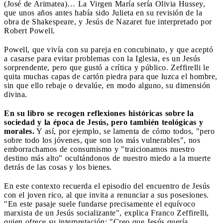
(José de Arimatea)… La Virgen María sería Olivia Hussey,
que unos años antes había sido Julieta en su revisión de la
obra de Shakespeare, y Jesús de Nazaret fue interpretado por
Robert Powell.
Powell, que vivía con su pareja en concubinato, y que aceptó
a casarse para evitar problemas con la Iglesia, es un Jesús
sorprendente, pero que gustó a crítica y público. Zeffirelli le
quita muchas capas de cartón piedra para que luzca el hombre,
sin que ello rebaje o devalúe, en modo alguno, su dimensión
divina.
En su libro se recogen reflexiones históricas sobre la
sociedad y la época de Jesús, pero también teológicas y
morales.
Y así, por ejemplo, se lamenta de cómo todos, "pero
sobre todo los jóvenes, que son los más vulnerables", nos
emborrachamos de consumismo y "traicionamos nuestro
destino más alto" ocultándonos de nuestro miedo a la muerte
detrás de las cosas y los bienes.
En este contexto recuerda el episodio del encuentro de Jesús
con el joven rico, al que invita a renunciar a sus posesiones.
"En este pasaje suele fundarse precisamente el equívoco
marxista de un Jesús socializante", explica Franco Zeffirelli,
quien ofrece su interpretación: "Creo que Jesús quería