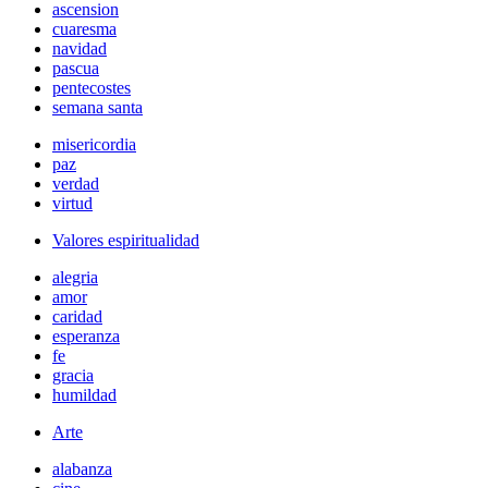
ascension
cuaresma
navidad
pascua
pentecostes
semana santa
misericordia
paz
verdad
virtud
Valores espiritualidad
alegria
amor
caridad
esperanza
fe
gracia
humildad
Arte
alabanza