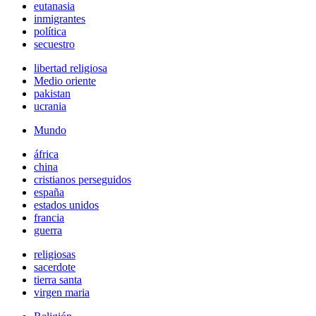
eutanasia
inmigrantes
política
secuestro
libertad religiosa
Medio oriente
pakistan
ucrania
Mundo
áfrica
china
cristianos perseguidos
españa
estados unidos
francia
guerra
religiosas
sacerdote
tierra santa
virgen maria