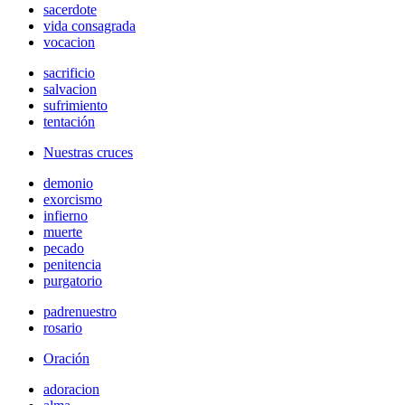
sacerdote
vida consagrada
vocacion
sacrificio
salvacion
sufrimiento
tentación
Nuestras cruces
demonio
exorcismo
infierno
muerte
pecado
penitencia
purgatorio
padrenuestro
rosario
Oración
adoracion