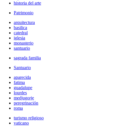
historia del arte
Patrimonio
arquitectura
basilica
catedral
iglesia
monasterio
santuario
sagrada familia
Santuario
aparecida
fatima
guadalupe
lourdes
medjugorje
peregrinación
roma
turismo religioso
vaticano