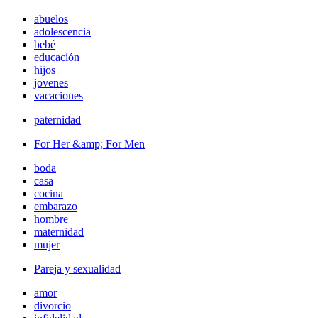
abuelos
adolescencia
bebé
educación
hijos
jovenes
vacaciones
paternidad
For Her &amp; For Men
boda
casa
cocina
embarazo
hombre
maternidad
mujer
Pareja y sexualidad
amor
divorcio