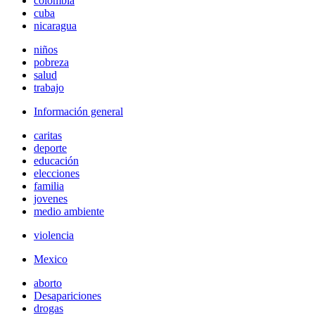
colombia
cuba
nicaragua
niños
pobreza
salud
trabajo
Información general
caritas
deporte
educación
elecciones
familia
jovenes
medio ambiente
violencia
Mexico
aborto
Desapariciones
drogas