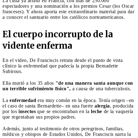
La cinta ya arrasó en Francia, con más de 250.000
espectadores y una nominación a los premios Cesar (los Oscar
franceses). Y ahora aporta este extraordinario material para dar
a conocer el santuario entre los católicos norteamericanos.
El cuerpo incorrupto de la
vidente enferma
En el video, De Franciscis retrata desde el punto de vista
clínico la enfermedad que padecía la propia Bernadette
Subirous.
Ella murió a los 35 años
"de una manera santa aunque con
un terrible sufrimiento físico",
a causa de una tuberculosis.
La
enfermedad
era muy común en la época. Tenía origen –en
el caso de santa Bernardette– en una fuerte
alergia
, producida
por los
insectos
que se encontraban en la
leche
de la vaquería
que regentaban sus propios padres.
Además, junto al testimonio de otros peregrinos, familias,
médicos y obispos de Estados Unidos, De Franciscis narra la