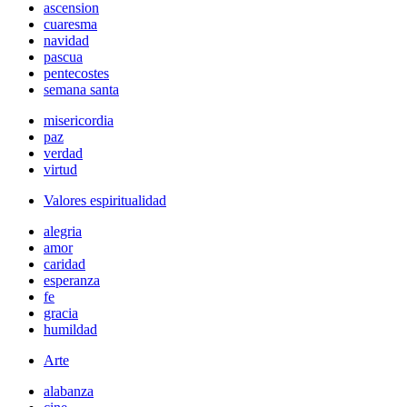
ascension
cuaresma
navidad
pascua
pentecostes
semana santa
misericordia
paz
verdad
virtud
Valores espiritualidad
alegria
amor
caridad
esperanza
fe
gracia
humildad
Arte
alabanza