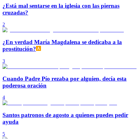
¿Está mal sentarse en la iglesia con las piernas
cruzadas?
2
¿En verdad María Magdalena se dedicaba a la
prostitución?
3
Cuando Padre Pío rezaba por alguien, decía esta
poderosa oración
4
Santos patronos de agosto a quienes puedes pedir
ayuda
5