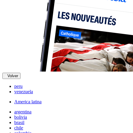
Volver
peru
venezuela
America latina
argentina
bolivia
brasil
chile