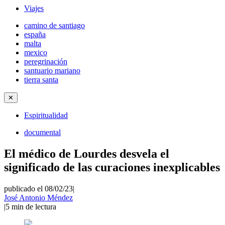
Viajes
camino de santiago
españa
malta
mexico
peregrinación
santuario mariano
tierra santa
✕
Espiritualidad
documental
El médico de Lourdes desvela el
significado de las curaciones inexplicables
publicado el 08/02/23
|
José Antonio Méndez
|
5
min de lectura