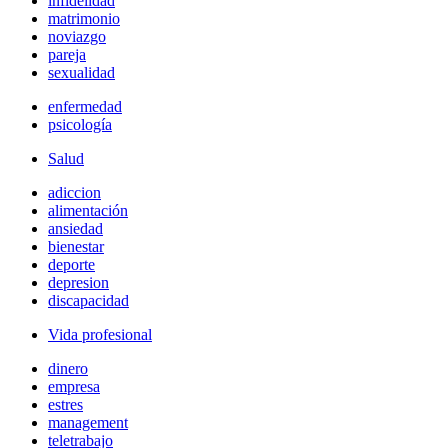
infidelidad
matrimonio
noviazgo
pareja
sexualidad
enfermedad
psicología
Salud
adiccion
alimentación
ansiedad
bienestar
deporte
depresion
discapacidad
Vida profesional
dinero
empresa
estres
management
teletrabajo