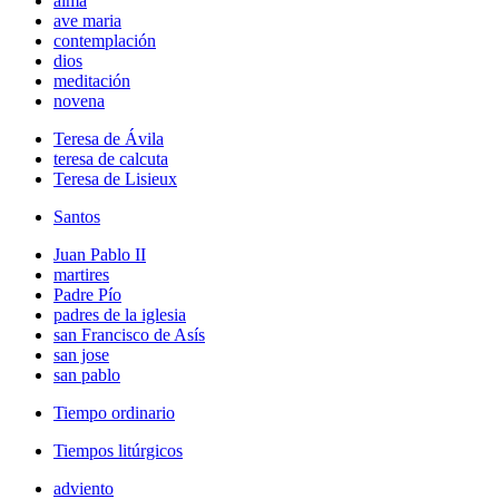
alma
ave maria
contemplación
dios
meditación
novena
Teresa de Ávila
teresa de calcuta
Teresa de Lisieux
Santos
Juan Pablo II
martires
Padre Pío
padres de la iglesia
san Francisco de Asís
san jose
san pablo
Tiempo ordinario
Tiempos litúrgicos
adviento