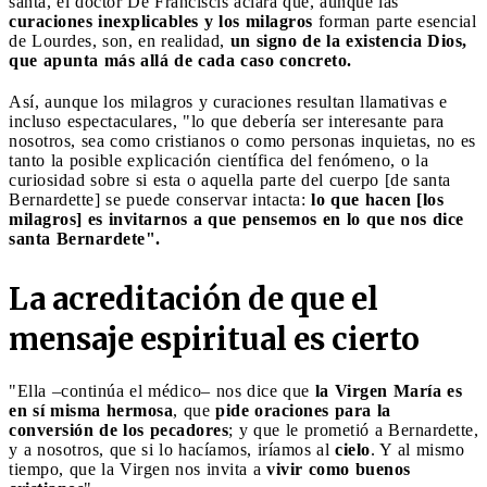
santa, el doctor De Franciscis aclara que, aunque las
curaciones inexplicables y los milagros
forman parte esencial
de Lourdes, son, en realidad,
un signo de la existencia Dios,
que apunta más allá de cada caso concreto.
Así, aunque los milagros y curaciones resultan llamativas e
incluso espectaculares, "lo que debería ser interesante para
nosotros, sea como cristianos o como personas inquietas, no es
tanto la posible explicación científica del fenómeno, o la
curiosidad sobre si esta o aquella parte del cuerpo [de santa
Bernardette] se puede conservar intacta:
lo que hacen [los
milagros] es invitarnos a que pensemos en lo que nos dice
santa Bernardete".
La acreditación de que el
mensaje espiritual es cierto
"Ella –continúa el médico– nos dice que
la Virgen María es
en sí misma hermosa
, que
pide oraciones para la
conversión de los pecadores
; y que le prometió a Bernardette,
y a nosotros, que si lo hacíamos, iríamos al
cielo
. Y al mismo
tiempo, que la Virgen nos invita a
vivir como buenos