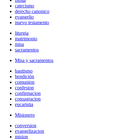
biblia
catecismo
derecho canonico
evangelio
nuevo testamento
liturgia
matrimonio
misa
sacramentos
Misa y sacramentos
bautismo
bendición
comunion
confesion
confirmacion
consagracion
eucaristia
Misionero
conversion
evangelizacion
mision