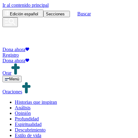
Ir al contenido principal
Buscar
Edición
español
Secciones
Dona ahora
Registro
Dona ahora
Orar
Menú
Oraciones
Historias que inspiran
Análisis
Opinión
Profundidad
Espiritualidad
Descubrimiento
Estilo de vida