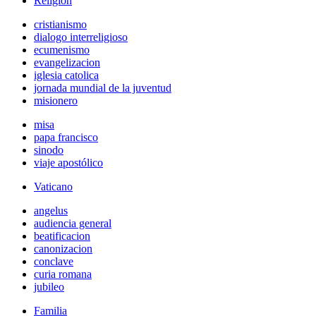
Religión
cristianismo
dialogo interreligioso
ecumenismo
evangelizacion
iglesia catolica
jornada mundial de la juventud
misionero
misa
papa francisco
sinodo
viaje apostólico
Vaticano
angelus
audiencia general
beatificacion
canonizacion
conclave
curia romana
jubileo
Familia