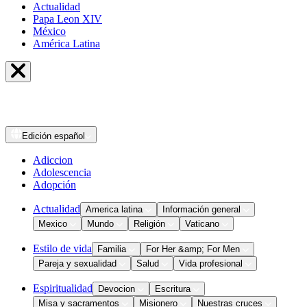
Actualidad
Papa Leon XIV
México
América Latina
Edición
español
Adiccion
Adolescencia
Adopción
Actualidad
America latina
Información general
Mexico
Mundo
Religión
Vaticano
Estilo de vida
Familia
For Her &amp; For Men
Pareja y sexualidad
Salud
Vida profesional
Espiritualidad
Devocion
Escritura
Misa y sacramentos
Misionero
Nuestras cruces