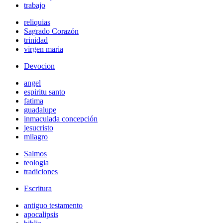
trabajo
reliquias
Sagrado Corazón
trinidad
virgen maria
Devocion
angel
espiritu santo
fatima
guadalupe
inmaculada concepción
jesucristo
milagro
Salmos
teologia
tradiciones
Escritura
antiguo testamento
apocalipsis