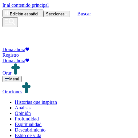
Ir al contenido principal
Buscar
Edición
español
Secciones
Dona ahora
Registro
Dona ahora
Orar
Menú
Oraciones
Historias que inspiran
Análisis
Opinión
Profundidad
Espiritualidad
Descubrimiento
Estilo de vida