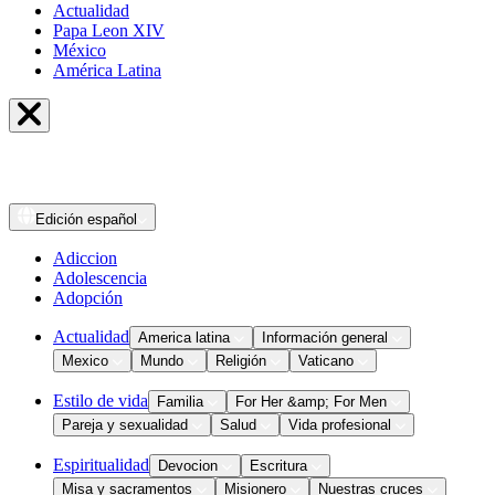
Actualidad
Papa Leon XIV
México
América Latina
Edición
español
Adiccion
Adolescencia
Adopción
Actualidad
America latina
Información general
Mexico
Mundo
Religión
Vaticano
Estilo de vida
Familia
For Her &amp; For Men
Pareja y sexualidad
Salud
Vida profesional
Espiritualidad
Devocion
Escritura
Misa y sacramentos
Misionero
Nuestras cruces