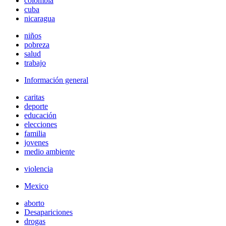
colombia
cuba
nicaragua
niños
pobreza
salud
trabajo
Información general
caritas
deporte
educación
elecciones
familia
jovenes
medio ambiente
violencia
Mexico
aborto
Desapariciones
drogas