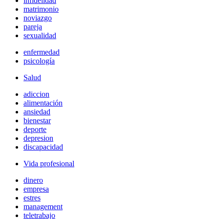
infidelidad
matrimonio
noviazgo
pareja
sexualidad
enfermedad
psicología
Salud
adiccion
alimentación
ansiedad
bienestar
deporte
depresion
discapacidad
Vida profesional
dinero
empresa
estres
management
teletrabajo