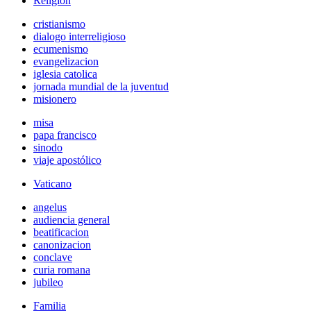
Religión
cristianismo
dialogo interreligioso
ecumenismo
evangelizacion
iglesia catolica
jornada mundial de la juventud
misionero
misa
papa francisco
sinodo
viaje apostólico
Vaticano
angelus
audiencia general
beatificacion
canonizacion
conclave
curia romana
jubileo
Familia