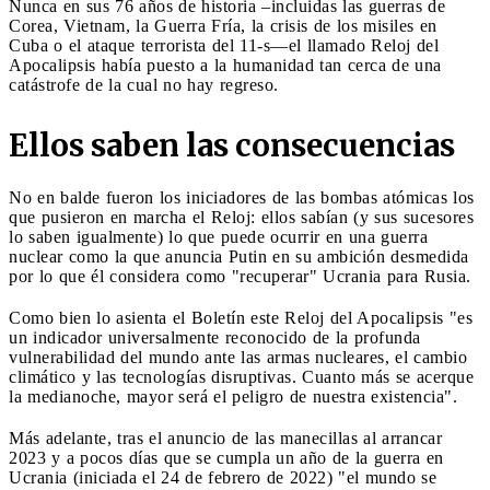
Nunca en sus 76 años de historia –incluidas las guerras de
Corea, Vietnam, la Guerra Fría, la crisis de los misiles en
Cuba o el ataque terrorista del 11-s—el llamado Reloj del
Apocalipsis había puesto a la humanidad tan cerca de una
catástrofe de la cual no hay regreso.
Ellos saben las consecuencias
No en balde fueron los iniciadores de las bombas atómicas los
que pusieron en marcha el Reloj: ellos sabían (y sus sucesores
lo saben igualmente) lo que puede ocurrir en una guerra
nuclear como la que anuncia Putin en su ambición desmedida
por lo que él considera como "recuperar" Ucrania para Rusia.
Como bien lo asienta el Boletín este Reloj del Apocalipsis "es
un indicador universalmente reconocido de la profunda
vulnerabilidad del mundo ante las armas nucleares, el cambio
climático y las tecnologías disruptivas. Cuanto más se acerque
la medianoche, mayor será el peligro de nuestra existencia".
Más adelante, tras el anuncio de las manecillas al arrancar
2023 y a pocos días que se cumpla un año de la guerra en
Ucrania (iniciada el 24 de febrero de 2022) "el mundo se