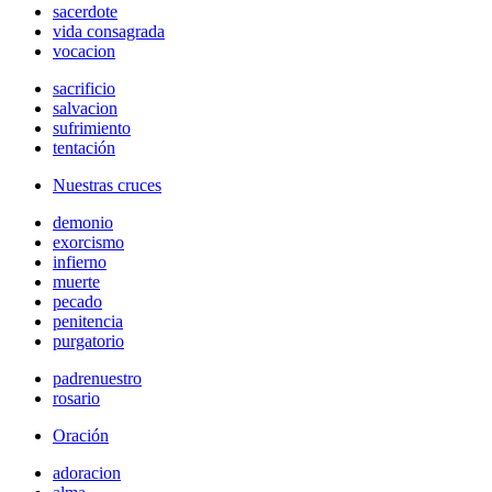
sacerdote
vida consagrada
vocacion
sacrificio
salvacion
sufrimiento
tentación
Nuestras cruces
demonio
exorcismo
infierno
muerte
pecado
penitencia
purgatorio
padrenuestro
rosario
Oración
adoracion