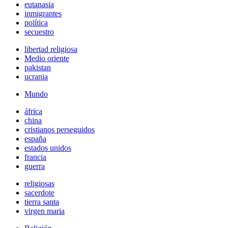
eutanasia
inmigrantes
política
secuestro
libertad religiosa
Medio oriente
pakistan
ucrania
Mundo
áfrica
china
cristianos perseguidos
españa
estados unidos
francia
guerra
religiosas
sacerdote
tierra santa
virgen maria