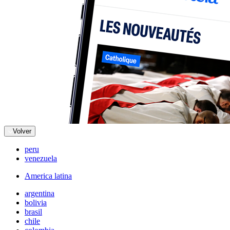
Volver
peru
venezuela
America latina
argentina
bolivia
brasil
chile