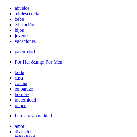
abuelos
adolescencia
bebé
educación
hijos
jovenes
vacaciones
paternidad
For Her &amp; For Men
boda
casa
cocina
embarazo
hombre
maternidad
mujer
Pareja y sexualidad
amor
divorcio