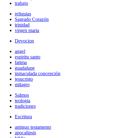
trabajo
reliquias
Sagrado Corazón
trinidad
virgen maria
Devocion
angel
espiritu santo
fatima
guadalupe
inmaculada concepción
jesucristo
milagro
Salmos
teologia
tradiciones
Escritura
antiguo testamento
apocalipsis