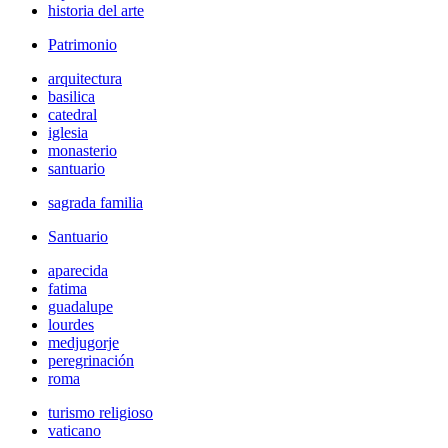
historia del arte
Patrimonio
arquitectura
basilica
catedral
iglesia
monasterio
santuario
sagrada familia
Santuario
aparecida
fatima
guadalupe
lourdes
medjugorje
peregrinación
roma
turismo religioso
vaticano