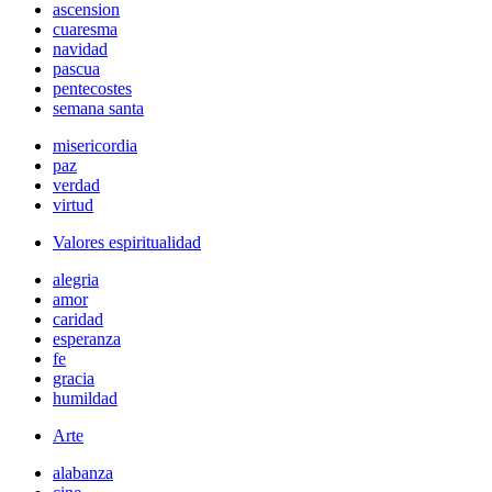
ascension
cuaresma
navidad
pascua
pentecostes
semana santa
misericordia
paz
verdad
virtud
Valores espiritualidad
alegria
amor
caridad
esperanza
fe
gracia
humildad
Arte
alabanza