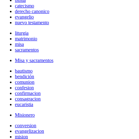
biblia
catecismo
derecho canonico
evangelio
nuevo testamento
liturgia
matrimonio
misa
sacramentos
Misa y sacramentos
bautismo
bendición
comunion
confesion
confirmacion
consagracion
eucaristia
Misionero
conversion
evangelizacion
mision