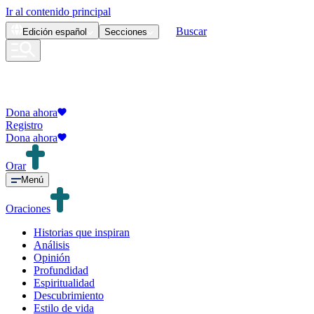
Ir al contenido principal
Buscar
Edición
español
Secciones
Dona ahora
Registro
Dona ahora
Orar
Menú
Oraciones
Historias que inspiran
Análisis
Opinión
Profundidad
Espiritualidad
Descubrimiento
Estilo de vida