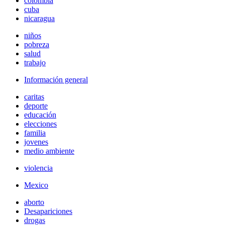
colombia
cuba
nicaragua
niños
pobreza
salud
trabajo
Información general
caritas
deporte
educación
elecciones
familia
jovenes
medio ambiente
violencia
Mexico
aborto
Desapariciones
drogas