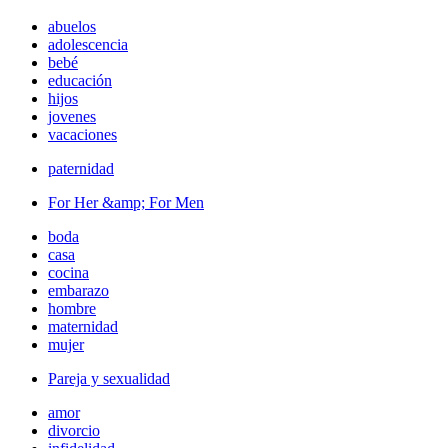
abuelos
adolescencia
bebé
educación
hijos
jovenes
vacaciones
paternidad
For Her &amp; For Men
boda
casa
cocina
embarazo
hombre
maternidad
mujer
Pareja y sexualidad
amor
divorcio