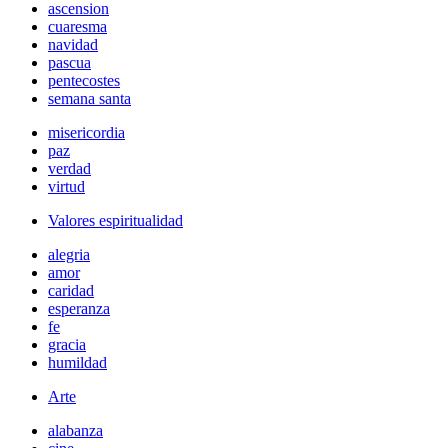
ascension
cuaresma
navidad
pascua
pentecostes
semana santa
misericordia
paz
verdad
virtud
Valores espiritualidad
alegria
amor
caridad
esperanza
fe
gracia
humildad
Arte
alabanza