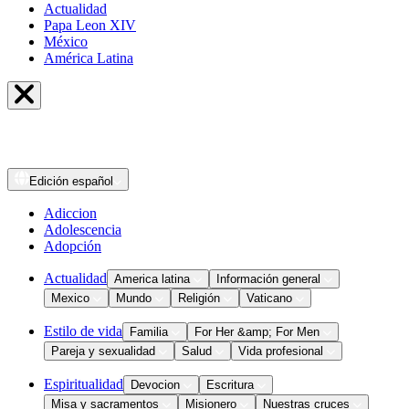
Actualidad
Papa Leon XIV
México
América Latina
Edición
español
Adiccion
Adolescencia
Adopción
Actualidad
America latina
Información general
Mexico
Mundo
Religión
Vaticano
Estilo de vida
Familia
For Her &amp; For Men
Pareja y sexualidad
Salud
Vida profesional
Espiritualidad
Devocion
Escritura
Misa y sacramentos
Misionero
Nuestras cruces