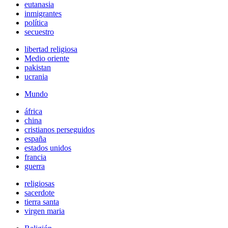
eutanasia
inmigrantes
política
secuestro
libertad religiosa
Medio oriente
pakistan
ucrania
Mundo
áfrica
china
cristianos perseguidos
españa
estados unidos
francia
guerra
religiosas
sacerdote
tierra santa
virgen maria