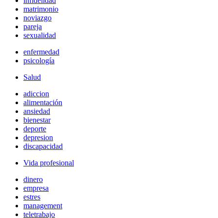
infidelidad
matrimonio
noviazgo
pareja
sexualidad
enfermedad
psicología
Salud
adiccion
alimentación
ansiedad
bienestar
deporte
depresion
discapacidad
Vida profesional
dinero
empresa
estres
management
teletrabajo