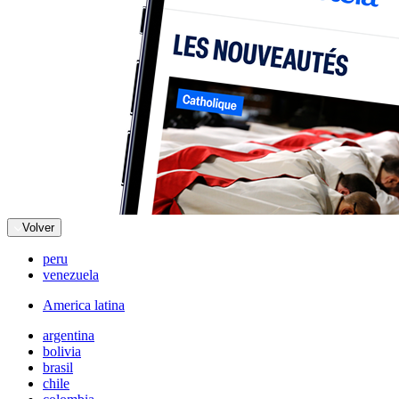
Volver
peru
venezuela
America latina
argentina
bolivia
brasil
chile