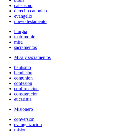
biblia
catecismo
derecho canonico
evangelio
nuevo testamento
liturgia
matrimonio
misa
sacramentos
Misa y sacramentos
bautismo
bendición
comunion
confesion
confirmacion
consagracion
eucaristia
Misionero
conversion
evangelizacion
mision