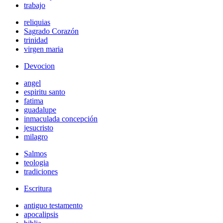
trabajo
reliquias
Sagrado Corazón
trinidad
virgen maria
Devocion
angel
espiritu santo
fatima
guadalupe
inmaculada concepción
jesucristo
milagro
Salmos
teologia
tradiciones
Escritura
antiguo testamento
apocalipsis