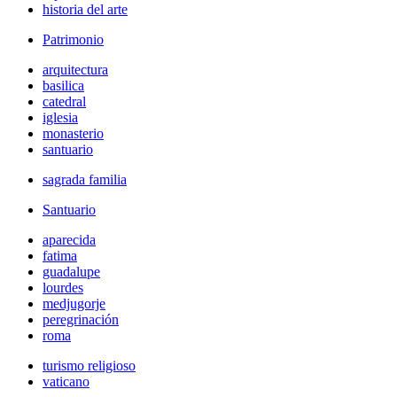
historia del arte
Patrimonio
arquitectura
basilica
catedral
iglesia
monasterio
santuario
sagrada familia
Santuario
aparecida
fatima
guadalupe
lourdes
medjugorje
peregrinación
roma
turismo religioso
vaticano