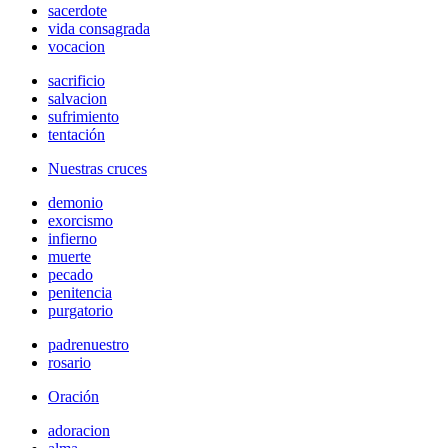
sacerdote
vida consagrada
vocacion
sacrificio
salvacion
sufrimiento
tentación
Nuestras cruces
demonio
exorcismo
infierno
muerte
pecado
penitencia
purgatorio
padrenuestro
rosario
Oración
adoracion