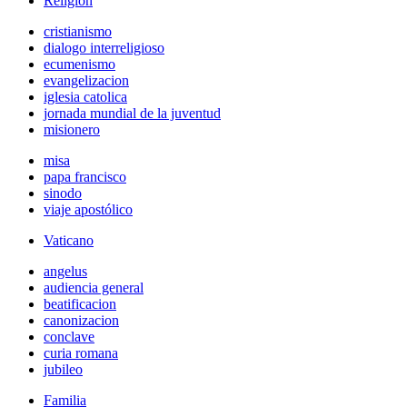
Religión
cristianismo
dialogo interreligioso
ecumenismo
evangelizacion
iglesia catolica
jornada mundial de la juventud
misionero
misa
papa francisco
sinodo
viaje apostólico
Vaticano
angelus
audiencia general
beatificacion
canonizacion
conclave
curia romana
jubileo
Familia