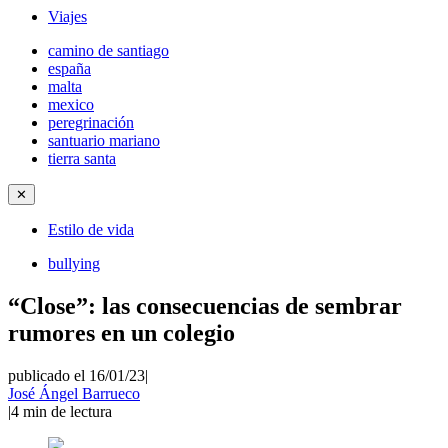
Viajes
camino de santiago
españa
malta
mexico
peregrinación
santuario mariano
tierra santa
✕
Estilo de vida
bullying
“Close”: las consecuencias de sembrar
rumores en un colegio
publicado el 16/01/23
|
José Ángel Barrueco
|
4
min de lectura