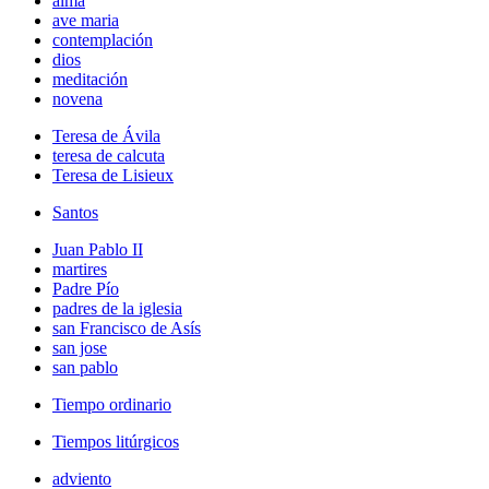
alma
ave maria
contemplación
dios
meditación
novena
Teresa de Ávila
teresa de calcuta
Teresa de Lisieux
Santos
Juan Pablo II
martires
Padre Pío
padres de la iglesia
san Francisco de Asís
san jose
san pablo
Tiempo ordinario
Tiempos litúrgicos
adviento