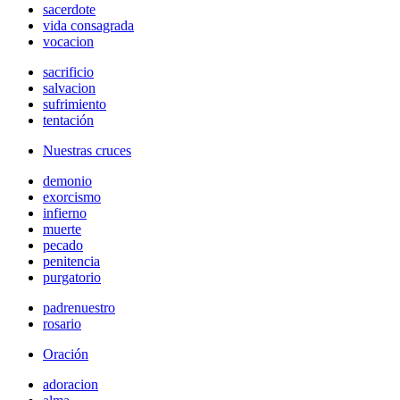
sacerdote
vida consagrada
vocacion
sacrificio
salvacion
sufrimiento
tentación
Nuestras cruces
demonio
exorcismo
infierno
muerte
pecado
penitencia
purgatorio
padrenuestro
rosario
Oración
adoracion