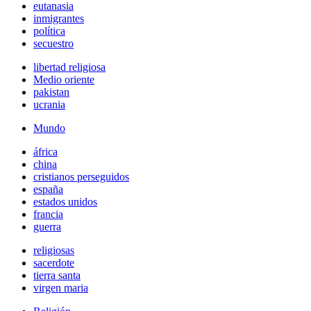
eutanasia
inmigrantes
política
secuestro
libertad religiosa
Medio oriente
pakistan
ucrania
Mundo
áfrica
china
cristianos perseguidos
españa
estados unidos
francia
guerra
religiosas
sacerdote
tierra santa
virgen maria