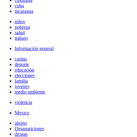
colombia
cuba
nicaragua
niños
pobreza
salud
trabajo
Información general
caritas
deporte
educación
elecciones
familia
jovenes
medio ambiente
violencia
Mexico
aborto
Desapariciones
drogas