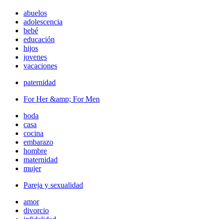
abuelos
adolescencia
bebé
educación
hijos
jovenes
vacaciones
paternidad
For Her &amp; For Men
boda
casa
cocina
embarazo
hombre
maternidad
mujer
Pareja y sexualidad
amor
divorcio