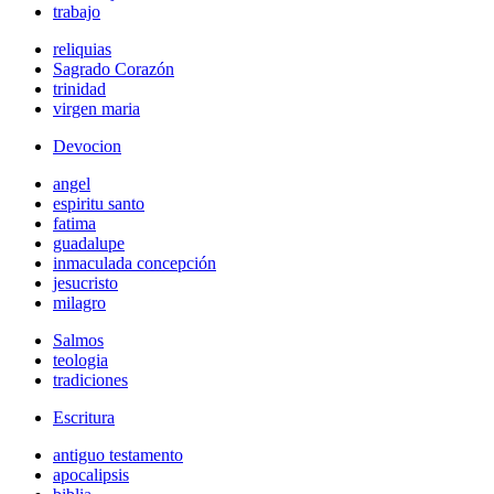
trabajo
reliquias
Sagrado Corazón
trinidad
virgen maria
Devocion
angel
espiritu santo
fatima
guadalupe
inmaculada concepción
jesucristo
milagro
Salmos
teologia
tradiciones
Escritura
antiguo testamento
apocalipsis