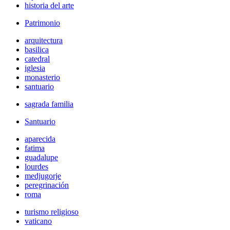
historia del arte
Patrimonio
arquitectura
basilica
catedral
iglesia
monasterio
santuario
sagrada familia
Santuario
aparecida
fatima
guadalupe
lourdes
medjugorje
peregrinación
roma
turismo religioso
vaticano