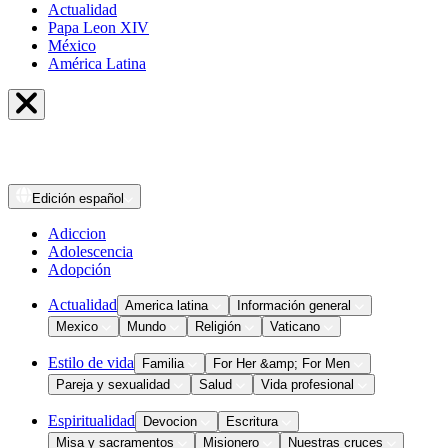
Actualidad
Papa Leon XIV
México
América Latina
Edición
español
Adiccion
Adolescencia
Adopción
Actualidad
America latina
Información general
Mexico
Mundo
Religión
Vaticano
Estilo de vida
Familia
For Her &amp; For Men
Pareja y sexualidad
Salud
Vida profesional
Espiritualidad
Devocion
Escritura
Misa y sacramentos
Misionero
Nuestras cruces