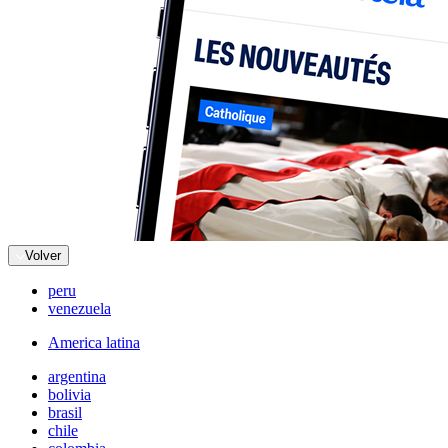
Volver
peru
venezuela
America latina
argentina
bolivia
brasil
chile