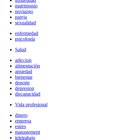
infidelidad
matrimonio
noviazgo
pareja
sexualidad
enfermedad
psicología
Salud
adiccion
alimentación
ansiedad
bienestar
deporte
depresion
discapacidad
Vida profesional
dinero
empresa
estres
management
teletrabajo