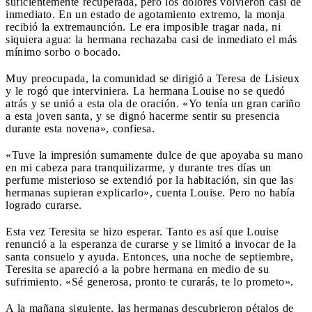
suficientemente recuperada, pero los dolores volvieron casi de
inmediato. En un estado de agotamiento extremo, la monja
recibió la extremaunción. Le era imposible tragar nada, ni
siquiera agua: la hermana rechazaba casi de inmediato el más
mínimo sorbo o bocado.
Muy preocupada, la comunidad se dirigió a Teresa de Lisieux
y le rogó que interviniera. La hermana Louise no se quedó
atrás y se unió a esta ola de oración. «Yo tenía un gran cariño
a esta joven santa, y se dignó hacerme sentir su presencia
durante esta novena», confiesa.
«Tuve la impresión sumamente dulce de que apoyaba su mano
en mi cabeza para tranquilizarme, y durante tres días un
perfume misterioso se extendió por la habitación, sin que las
hermanas supieran explicarlo», cuenta Louise. Pero no había
logrado curarse.
Esta vez Teresita se hizo esperar. Tanto es así que Louise
renunció a la esperanza de curarse y se limitó a invocar de la
santa consuelo y ayuda. Entonces, una noche de septiembre,
Teresita se apareció a la pobre hermana en medio de su
sufrimiento. «Sé generosa, pronto te curarás, te lo prometo».
A la mañana siguiente, las hermanas descubrieron pétalos de