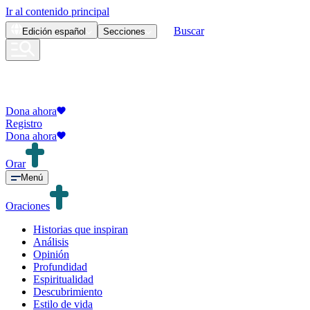
Ir al contenido principal
Buscar
Edición
español
Secciones
Dona ahora
Registro
Dona ahora
Orar
Menú
Oraciones
Historias que inspiran
Análisis
Opinión
Profundidad
Espiritualidad
Descubrimiento
Estilo de vida