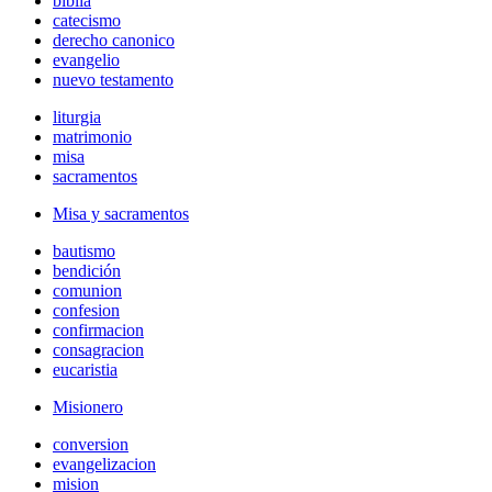
biblia
catecismo
derecho canonico
evangelio
nuevo testamento
liturgia
matrimonio
misa
sacramentos
Misa y sacramentos
bautismo
bendición
comunion
confesion
confirmacion
consagracion
eucaristia
Misionero
conversion
evangelizacion
mision