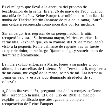
Es el milagro que llevó a la apertura del proceso de
beatificación de la santa. Era el 26 de mayo de 1908, cuando
una niña de 4 años, Reine Fauquet, acudió con su familia a la
tumba de Thérèse Martin (nombre de pila de la santa). Sufría
una ceguera reconocida como incurable por los médicos.
Sin embargo, tras regresar de su peregrinación, la niña
recuperó la vista. «Su hermana mayor, Marie», escriben las
carmelitas, «explicó que, en la mañana del 26 de mayo, había
visto a la pequeña Reine calmarse de repente tras un fuerte
ataque de dolor, mirar luego fijamente algo y sonreír antes de
dormirse plácidamente.
La niña explicó entonces a Marie, luego a su madre y, por
último, las carmelitas de Lisieux: ‘Vi a Teresita, allí, muy cerca
de mi cama, me cogió de la mano, se rió de mí. Era hermosa.
Tenía un velo, y estaba todo iluminado alrededor de su
cabeza’».
«¿Cómo iba vestida?», preguntó una de las monjas. «¡Como
tú!», respondió la niña. El 6 de julio de 1908, el médico
expidió un certificado que atestiguaba la completa
recuperación de Reine Fauquet.