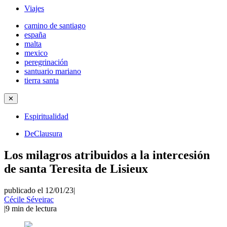
Viajes
camino de santiago
españa
malta
mexico
peregrinación
santuario mariano
tierra santa
✕
Espiritualidad
DeClausura
Los milagros atribuidos a la intercesión
de santa Teresita de Lisieux
publicado el 12/01/23
|
Cécile Séveirac
|
9
min de lectura