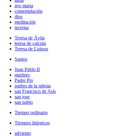
alma
ave maria
contemplación
dios
meditación
novena
Teresa de Ávila
teresa de calcuta
Teresa de Lisieux
Santos
Juan Pablo II
martires
Padre Pío
padres de la iglesia
san Francisco de Asís
san jose
san pablo
Tiempo ordinario
Tiempos litúrgicos
adviento