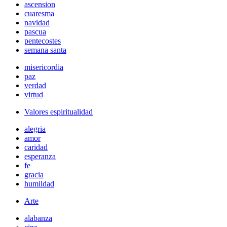
ascension
cuaresma
navidad
pascua
pentecostes
semana santa
misericordia
paz
verdad
virtud
Valores espiritualidad
alegria
amor
caridad
esperanza
fe
gracia
humildad
Arte
alabanza