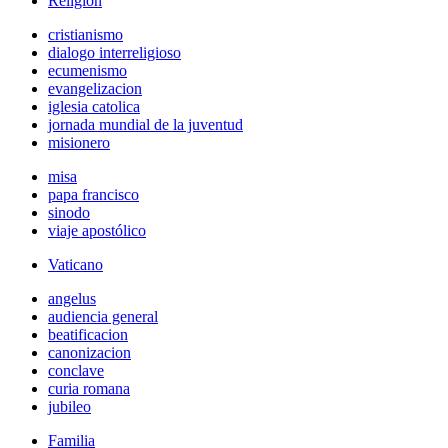
Religión
cristianismo
dialogo interreligioso
ecumenismo
evangelizacion
iglesia catolica
jornada mundial de la juventud
misionero
misa
papa francisco
sinodo
viaje apostólico
Vaticano
angelus
audiencia general
beatificacion
canonizacion
conclave
curia romana
jubileo
Familia