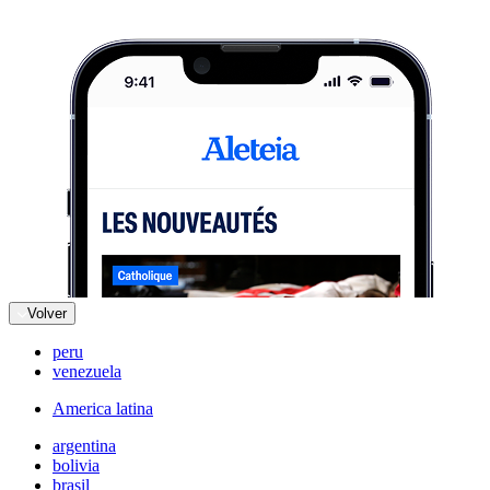
Volver
peru
venezuela
America latina
argentina
bolivia
brasil