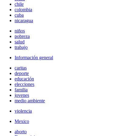
chile
colombia
cuba
nicaragua
niños
pobreza
salud
trabajo
Información general
caritas
deporte
educación
elecciones
familia
jovenes
medio ambiente
violencia
Mexico
aborto