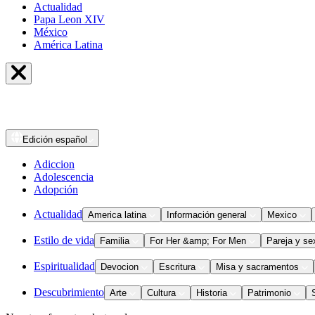
Actualidad
Papa Leon XIV
México
América Latina
Edición
español
Adiccion
Adolescencia
Adopción
Actualidad
America latina
Información general
Mexico
Estilo de vida
Familia
For Her &amp; For Men
Pareja y se
Espiritualidad
Devocion
Escritura
Misa y sacramentos
Descubrimiento
Arte
Cultura
Historia
Patrimonio