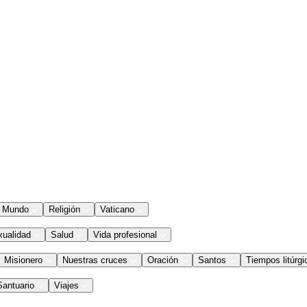
Mundo
Religión
Vaticano
xualidad
Salud
Vida profesional
Misionero
Nuestras cruces
Oración
Santos
Tiempos litúrgi
Santuario
Viajes