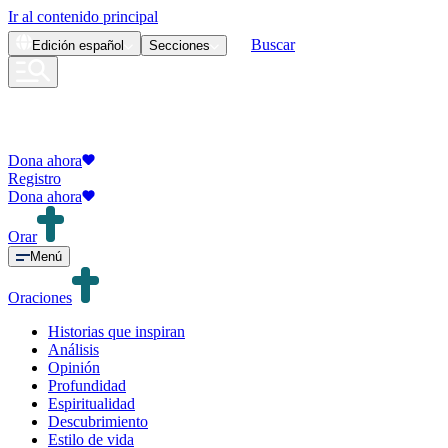
Ir al contenido principal
Buscar
Edición
español
Secciones
Dona ahora
Registro
Dona ahora
Orar
Menú
Oraciones
Historias que inspiran
Análisis
Opinión
Profundidad
Espiritualidad
Descubrimiento
Estilo de vida