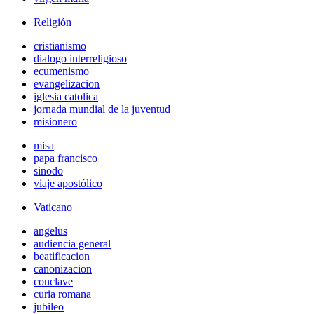
Religión
cristianismo
dialogo interreligioso
ecumenismo
evangelizacion
iglesia catolica
jornada mundial de la juventud
misionero
misa
papa francisco
sinodo
viaje apostólico
Vaticano
angelus
audiencia general
beatificacion
canonizacion
conclave
curia romana
jubileo