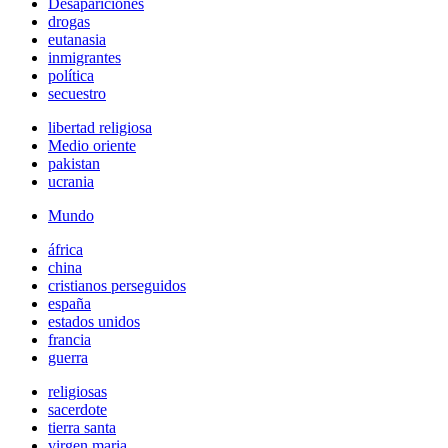
Desapariciones
drogas
eutanasia
inmigrantes
política
secuestro
libertad religiosa
Medio oriente
pakistan
ucrania
Mundo
áfrica
china
cristianos perseguidos
españa
estados unidos
francia
guerra
religiosas
sacerdote
tierra santa
virgen maria