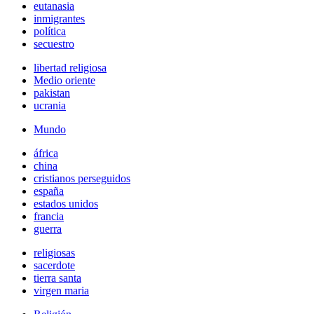
eutanasia
inmigrantes
política
secuestro
libertad religiosa
Medio oriente
pakistan
ucrania
Mundo
áfrica
china
cristianos perseguidos
españa
estados unidos
francia
guerra
religiosas
sacerdote
tierra santa
virgen maria