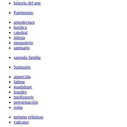
historia del arte
Patrimonio
arquitectura
basilica
catedral
iglesia
monasterio
santuario
sagrada familia
Santuario
aparecida
fatima
guadalupe
lourdes
medjugorje
peregrinación
roma
turismo religioso
vaticano