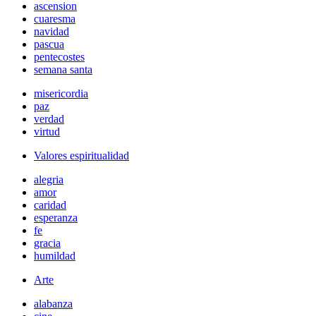
ascension
cuaresma
navidad
pascua
pentecostes
semana santa
misericordia
paz
verdad
virtud
Valores espiritualidad
alegria
amor
caridad
esperanza
fe
gracia
humildad
Arte
alabanza