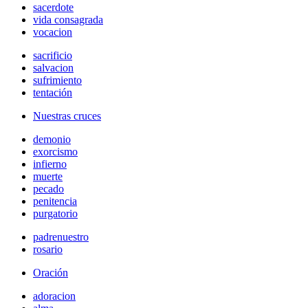
sacerdote
vida consagrada
vocacion
sacrificio
salvacion
sufrimiento
tentación
Nuestras cruces
demonio
exorcismo
infierno
muerte
pecado
penitencia
purgatorio
padrenuestro
rosario
Oración
adoracion