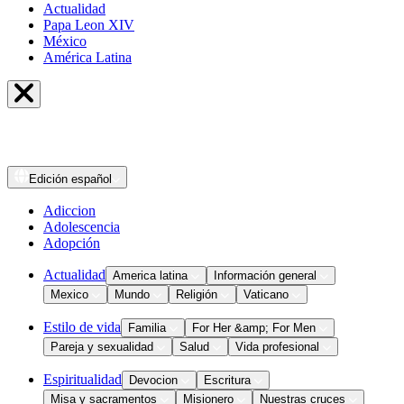
Actualidad
Papa Leon XIV
México
América Latina
Edición
español
Adiccion
Adolescencia
Adopción
Actualidad
America latina
Información general
Mexico
Mundo
Religión
Vaticano
Estilo de vida
Familia
For Her &amp; For Men
Pareja y sexualidad
Salud
Vida profesional
Espiritualidad
Devocion
Escritura
Misa y sacramentos
Misionero
Nuestras cruces