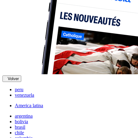
Volver
peru
venezuela
America latina
argentina
bolivia
brasil
chile