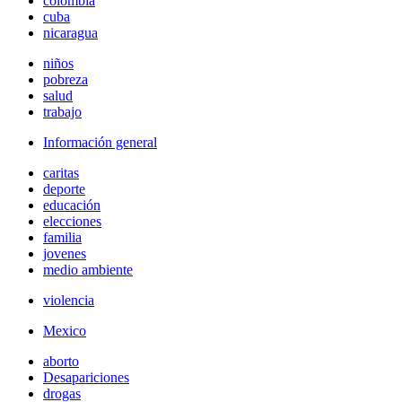
colombia
cuba
nicaragua
niños
pobreza
salud
trabajo
Información general
caritas
deporte
educación
elecciones
familia
jovenes
medio ambiente
violencia
Mexico
aborto
Desapariciones
drogas