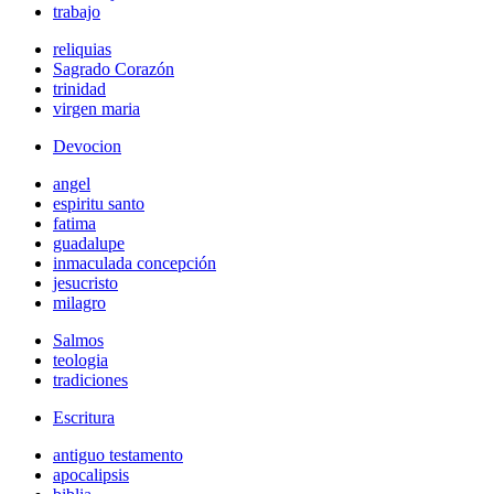
trabajo
reliquias
Sagrado Corazón
trinidad
virgen maria
Devocion
angel
espiritu santo
fatima
guadalupe
inmaculada concepción
jesucristo
milagro
Salmos
teologia
tradiciones
Escritura
antiguo testamento
apocalipsis