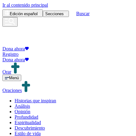
Ir al contenido principal
Buscar
Edición
español
Secciones
Dona ahora
Registro
Dona ahora
Orar
Menú
Oraciones
Historias que inspiran
Análisis
Opinión
Profundidad
Espiritualidad
Descubrimiento
Estilo de vida