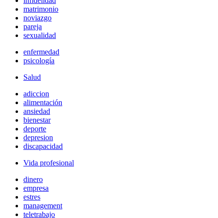
infidelidad
matrimonio
noviazgo
pareja
sexualidad
enfermedad
psicología
Salud
adiccion
alimentación
ansiedad
bienestar
deporte
depresion
discapacidad
Vida profesional
dinero
empresa
estres
management
teletrabajo