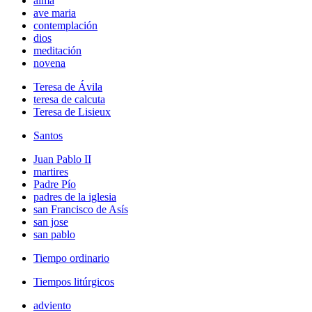
alma
ave maria
contemplación
dios
meditación
novena
Teresa de Ávila
teresa de calcuta
Teresa de Lisieux
Santos
Juan Pablo II
martires
Padre Pío
padres de la iglesia
san Francisco de Asís
san jose
san pablo
Tiempo ordinario
Tiempos litúrgicos
adviento