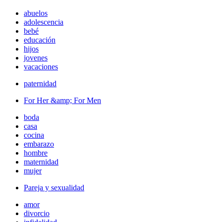
abuelos
adolescencia
bebé
educación
hijos
jovenes
vacaciones
paternidad
For Her &amp; For Men
boda
casa
cocina
embarazo
hombre
maternidad
mujer
Pareja y sexualidad
amor
divorcio