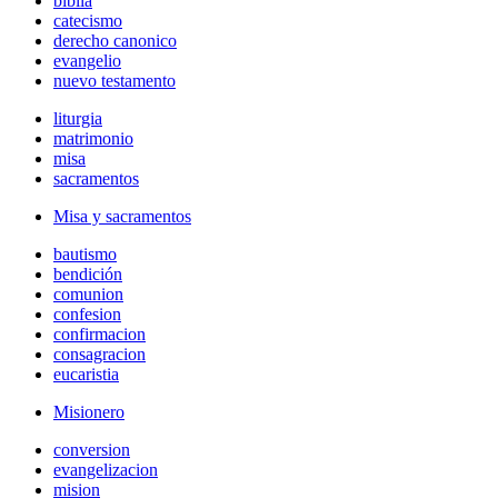
biblia
catecismo
derecho canonico
evangelio
nuevo testamento
liturgia
matrimonio
misa
sacramentos
Misa y sacramentos
bautismo
bendición
comunion
confesion
confirmacion
consagracion
eucaristia
Misionero
conversion
evangelizacion
mision