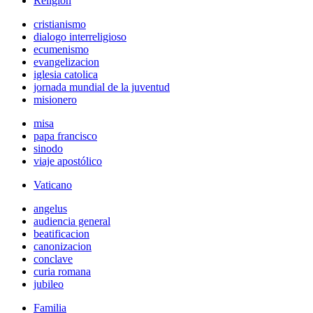
Religión
cristianismo
dialogo interreligioso
ecumenismo
evangelizacion
iglesia catolica
jornada mundial de la juventud
misionero
misa
papa francisco
sinodo
viaje apostólico
Vaticano
angelus
audiencia general
beatificacion
canonizacion
conclave
curia romana
jubileo
Familia