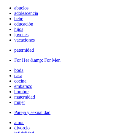
abuelos
adolescencia
bebé
educación
hijos
jovenes
vacaciones
paternidad
For Her &amp; For Men
boda
casa
cocina
embarazo
hombre
maternidad
mujer
Pareja y sexualidad
amor
divorcio