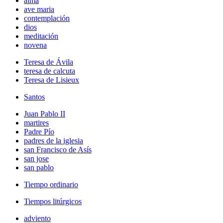
alma
ave maria
contemplación
dios
meditación
novena
Teresa de Ávila
teresa de calcuta
Teresa de Lisieux
Santos
Juan Pablo II
martires
Padre Pío
padres de la iglesia
san Francisco de Asís
san jose
san pablo
Tiempo ordinario
Tiempos litúrgicos
adviento