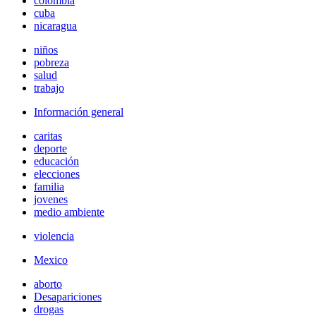
colombia
cuba
nicaragua
niños
pobreza
salud
trabajo
Información general
caritas
deporte
educación
elecciones
familia
jovenes
medio ambiente
violencia
Mexico
aborto
Desapariciones
drogas