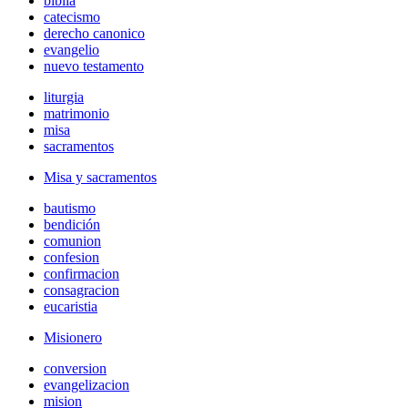
biblia
catecismo
derecho canonico
evangelio
nuevo testamento
liturgia
matrimonio
misa
sacramentos
Misa y sacramentos
bautismo
bendición
comunion
confesion
confirmacion
consagracion
eucaristia
Misionero
conversion
evangelizacion
mision