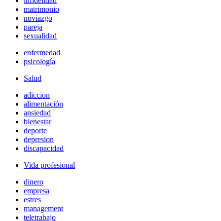
infidelidad
matrimonio
noviazgo
pareja
sexualidad
enfermedad
psicología
Salud
adiccion
alimentación
ansiedad
bienestar
deporte
depresion
discapacidad
Vida profesional
dinero
empresa
estres
management
teletrabajo