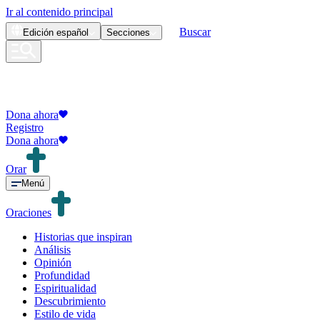
Ir al contenido principal
Buscar
Edición
español
Secciones
Dona ahora
Registro
Dona ahora
Orar
Menú
Oraciones
Historias que inspiran
Análisis
Opinión
Profundidad
Espiritualidad
Descubrimiento
Estilo de vida