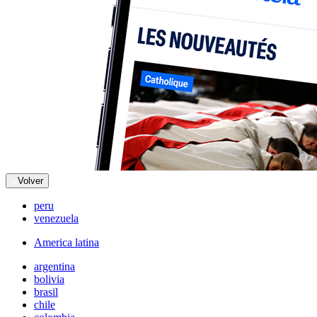
Volver
peru
venezuela
America latina
argentina
bolivia
brasil
chile