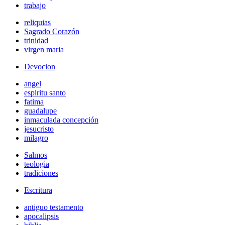
trabajo
reliquias
Sagrado Corazón
trinidad
virgen maria
Devocion
angel
espiritu santo
fatima
guadalupe
inmaculada concepción
jesucristo
milagro
Salmos
teologia
tradiciones
Escritura
antiguo testamento
apocalipsis