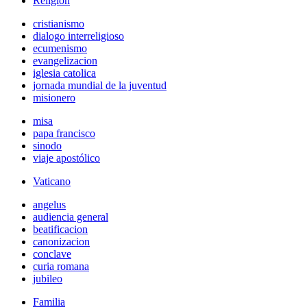
Religión
cristianismo
dialogo interreligioso
ecumenismo
evangelizacion
iglesia catolica
jornada mundial de la juventud
misionero
misa
papa francisco
sinodo
viaje apostólico
Vaticano
angelus
audiencia general
beatificacion
canonizacion
conclave
curia romana
jubileo
Familia