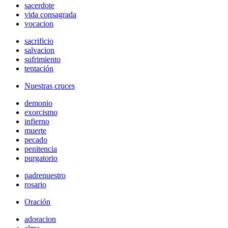
sacerdote
vida consagrada
vocacion
sacrificio
salvacion
sufrimiento
tentación
Nuestras cruces
demonio
exorcismo
infierno
muerte
pecado
penitencia
purgatorio
padrenuestro
rosario
Oración
adoracion