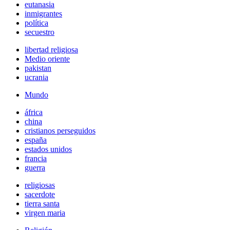
eutanasia
inmigrantes
política
secuestro
libertad religiosa
Medio oriente
pakistan
ucrania
Mundo
áfrica
china
cristianos perseguidos
españa
estados unidos
francia
guerra
religiosas
sacerdote
tierra santa
virgen maria