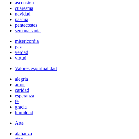
ascension
cuaresma
navidad
pascua
pentecostes
semana santa
misericordia
paz
verdad
virtud
Valores espiritualidad
alegria
amor
caridad
esperanza
fe
gracia
humildad
Arte
alabanza