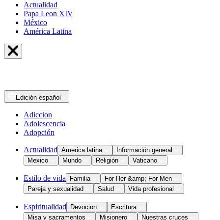
Actualidad
Papa Leon XIV
México
América Latina
Edición
español
Adiccion
Adolescencia
Adopción
Actualidad
America latina
Información general
Mexico
Mundo
Religión
Vaticano
Estilo de vida
Familia
For Her &amp; For Men
Pareja y sexualidad
Salud
Vida profesional
Espiritualidad
Devocion
Escritura
Misa y sacramentos
Misionero
Nuestras cruces