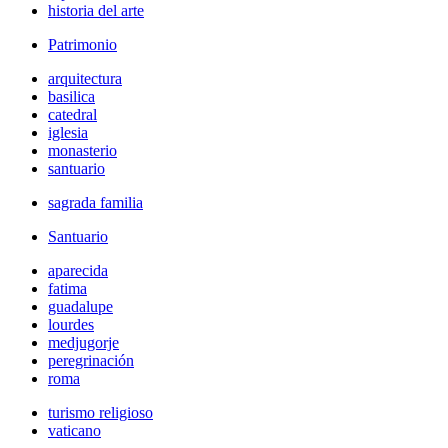
historia del arte
Patrimonio
arquitectura
basilica
catedral
iglesia
monasterio
santuario
sagrada familia
Santuario
aparecida
fatima
guadalupe
lourdes
medjugorje
peregrinación
roma
turismo religioso
vaticano