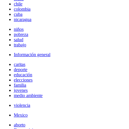
chile
colombia
cuba
nicaragua
niños
pobreza
salud
trabajo
Información general
caritas
deporte
educación
elecciones
familia
jovenes
medio ambiente
violencia
Mexico
aborto