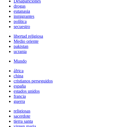
Desapariciones
drogas
eutanasia
inmigrantes
política
secuestro
libertad religiosa
Medio oriente
pakistan
ucrania
Mundo
áfrica
china
cristianos perseguidos
españa
estados unidos
francia
guerra
religiosas
sacerdote
tierra santa
virgen maria