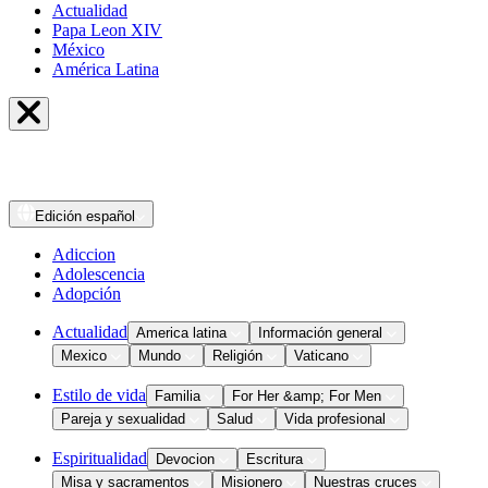
Actualidad
Papa Leon XIV
México
América Latina
Edición
español
Adiccion
Adolescencia
Adopción
Actualidad
America latina
Información general
Mexico
Mundo
Religión
Vaticano
Estilo de vida
Familia
For Her &amp; For Men
Pareja y sexualidad
Salud
Vida profesional
Espiritualidad
Devocion
Escritura
Misa y sacramentos
Misionero
Nuestras cruces