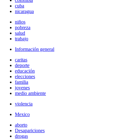
colombia
cuba
nicaragua
niños
pobreza
salud
trabajo
Información general
caritas
deporte
educación
elecciones
familia
jovenes
medio ambiente
violencia
Mexico
aborto
Desapariciones
drogas