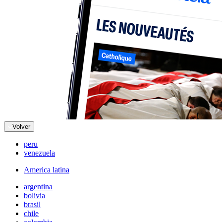
Volver
peru
venezuela
America latina
argentina
bolivia
brasil
chile