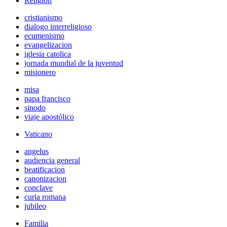
Religión
cristianismo
dialogo interreligioso
ecumenismo
evangelizacion
iglesia catolica
jornada mundial de la juventud
misionero
misa
papa francisco
sinodo
viaje apostólico
Vaticano
angelus
audiencia general
beatificacion
canonizacion
conclave
curia romana
jubileo
Familia