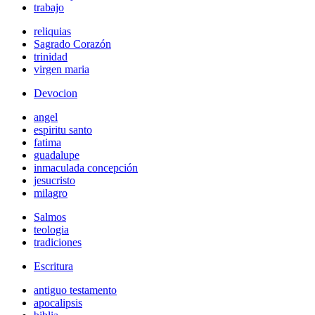
trabajo
reliquias
Sagrado Corazón
trinidad
virgen maria
Devocion
angel
espiritu santo
fatima
guadalupe
inmaculada concepción
jesucristo
milagro
Salmos
teologia
tradiciones
Escritura
antiguo testamento
apocalipsis