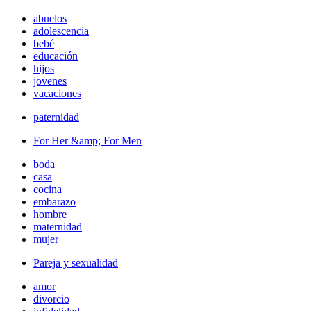
abuelos
adolescencia
bebé
educación
hijos
jovenes
vacaciones
paternidad
For Her &amp; For Men
boda
casa
cocina
embarazo
hombre
maternidad
mujer
Pareja y sexualidad
amor
divorcio