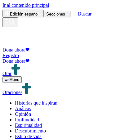
Ir al contenido principal
Buscar
Edición
español
Secciones
Dona ahora
Registro
Dona ahora
Orar
Menú
Oraciones
Historias que inspiran
Análisis
Opinión
Profundidad
Espiritualidad
Descubrimiento
Estilo de vida