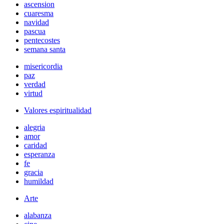
ascension
cuaresma
navidad
pascua
pentecostes
semana santa
misericordia
paz
verdad
virtud
Valores espiritualidad
alegria
amor
caridad
esperanza
fe
gracia
humildad
Arte
alabanza