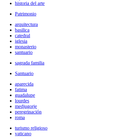
historia del arte
Patrimonio
arquitectura
basilica
catedral
iglesia
monasterio
santuario
sagrada familia
Santuario
aparecida
fatima
guadalupe
lourdes
medjugorje
peregrinación
roma
turismo religioso
vaticano