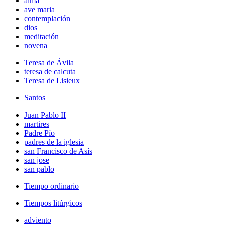
alma
ave maria
contemplación
dios
meditación
novena
Teresa de Ávila
teresa de calcuta
Teresa de Lisieux
Santos
Juan Pablo II
martires
Padre Pío
padres de la iglesia
san Francisco de Asís
san jose
san pablo
Tiempo ordinario
Tiempos litúrgicos
adviento