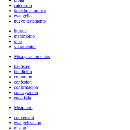
biblia
catecismo
derecho canonico
evangelio
nuevo testamento
liturgia
matrimonio
misa
sacramentos
Misa y sacramentos
bautismo
bendición
comunion
confesion
confirmacion
consagracion
eucaristia
Misionero
conversion
evangelizacion
mision