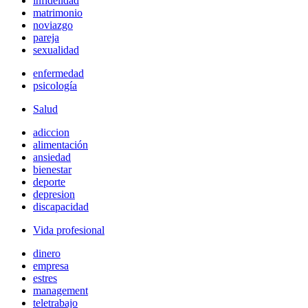
infidelidad
matrimonio
noviazgo
pareja
sexualidad
enfermedad
psicología
Salud
adiccion
alimentación
ansiedad
bienestar
deporte
depresion
discapacidad
Vida profesional
dinero
empresa
estres
management
teletrabajo