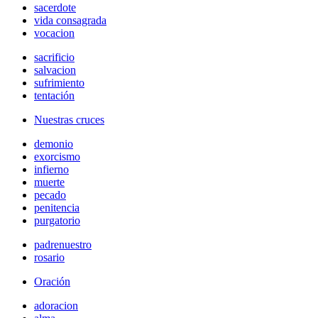
sacerdote
vida consagrada
vocacion
sacrificio
salvacion
sufrimiento
tentación
Nuestras cruces
demonio
exorcismo
infierno
muerte
pecado
penitencia
purgatorio
padrenuestro
rosario
Oración
adoracion