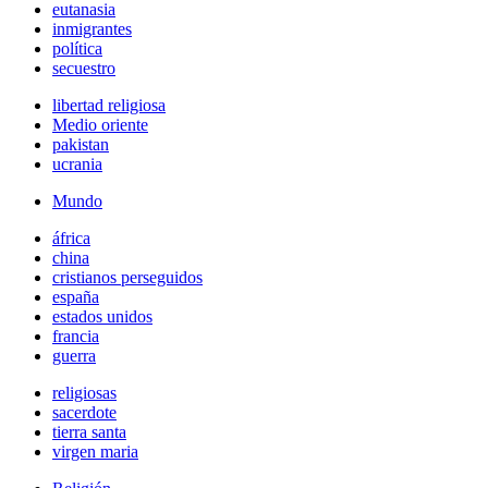
eutanasia
inmigrantes
política
secuestro
libertad religiosa
Medio oriente
pakistan
ucrania
Mundo
áfrica
china
cristianos perseguidos
españa
estados unidos
francia
guerra
religiosas
sacerdote
tierra santa
virgen maria