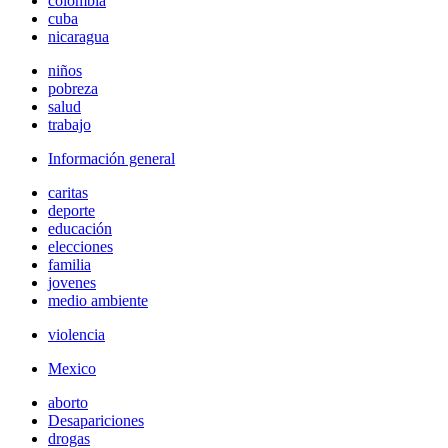
colombia
cuba
nicaragua
niños
pobreza
salud
trabajo
Información general
caritas
deporte
educación
elecciones
familia
jovenes
medio ambiente
violencia
Mexico
aborto
Desapariciones
drogas