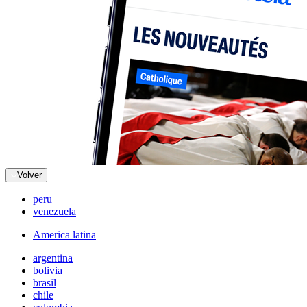
Volver
peru
venezuela
America latina
argentina
bolivia
brasil
chile