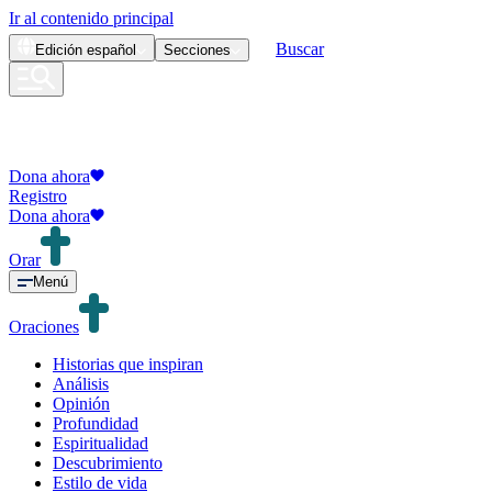
Ir al contenido principal
Buscar
Edición
español
Secciones
Dona ahora
Registro
Dona ahora
Orar
Menú
Oraciones
Historias que inspiran
Análisis
Opinión
Profundidad
Espiritualidad
Descubrimiento
Estilo de vida