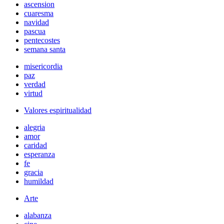
ascension
cuaresma
navidad
pascua
pentecostes
semana santa
misericordia
paz
verdad
virtud
Valores espiritualidad
alegria
amor
caridad
esperanza
fe
gracia
humildad
Arte
alabanza