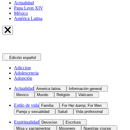
Actualidad
Papa Leon XIV
México
América Latina
Edición
español
Adiccion
Adolescencia
Adopción
Actualidad
America latina
Información general
Mexico
Mundo
Religión
Vaticano
Estilo de vida
Familia
For Her &amp; For Men
Pareja y sexualidad
Salud
Vida profesional
Espiritualidad
Devocion
Escritura
Misa y sacramentos
Misionero
Nuestras cruces