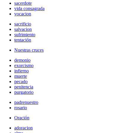
sacerdote
vida consagrada
vocacion
sacrificio
salvacion
sufrimiento
tentación
Nuestras cruces
demonio
exorcismo
infierno
muerte
pecado
penitencia
purgatorio
padrenuestro
rosario
Oración
adoracion