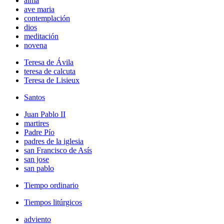
alma
ave maria
contemplación
dios
meditación
novena
Teresa de Ávila
teresa de calcuta
Teresa de Lisieux
Santos
Juan Pablo II
martires
Padre Pío
padres de la iglesia
san Francisco de Asís
san jose
san pablo
Tiempo ordinario
Tiempos litúrgicos
adviento