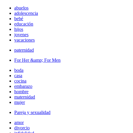
abuelos
adolescencia
bebé
educación
hijos
jovenes
vacaciones
paternidad
For Her &amp; For Men
boda
casa
cocina
embarazo
hombre
maternidad
mujer
Pareja y sexualidad
amor
divorcio