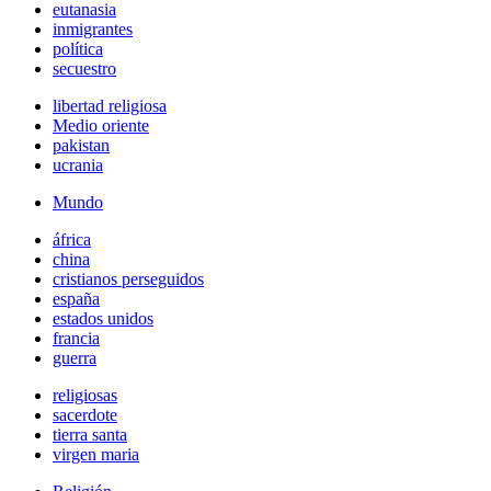
eutanasia
inmigrantes
política
secuestro
libertad religiosa
Medio oriente
pakistan
ucrania
Mundo
áfrica
china
cristianos perseguidos
españa
estados unidos
francia
guerra
religiosas
sacerdote
tierra santa
virgen maria