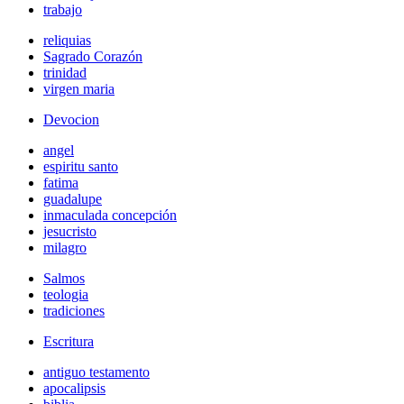
trabajo
reliquias
Sagrado Corazón
trinidad
virgen maria
Devocion
angel
espiritu santo
fatima
guadalupe
inmaculada concepción
jesucristo
milagro
Salmos
teologia
tradiciones
Escritura
antiguo testamento
apocalipsis