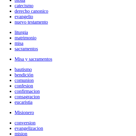
biblia
catecismo
derecho canonico
evangelio
nuevo testamento
liturgia
matrimonio
misa
sacramentos
Misa y sacramentos
bautismo
bendición
comunion
confesion
confirmacion
consagracion
eucaristia
Misionero
conversion
evangelizacion
mision