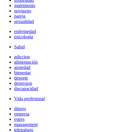
infidelidad
matrimonio
noviazgo
pareja
sexualidad
enfermedad
psicología
Salud
adiccion
alimentación
ansiedad
bienestar
deporte
depresion
discapacidad
Vida profesional
dinero
empresa
estres
management
teletrabajo