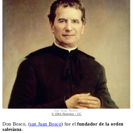
San Juan Bosco.
© IMA Neuquen / CC
Don Bosco, (
san Juan Bosco
) fue el
fundador de la orden
salesiana
.