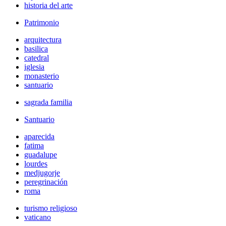
historia del arte
Patrimonio
arquitectura
basilica
catedral
iglesia
monasterio
santuario
sagrada familia
Santuario
aparecida
fatima
guadalupe
lourdes
medjugorje
peregrinación
roma
turismo religioso
vaticano