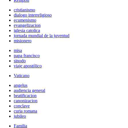
Religión
cristianismo
dialogo interreligioso
ecumenismo
evangelizacion
iglesia catolica
jornada mundial de la juventud
misionero
misa
papa francisco
sinodo
viaje apostólico
Vaticano
angelus
audiencia general
beatificacion
canonizacion
conclave
curia romana
jubileo
Familia