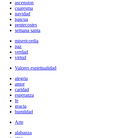
ascension
cuaresma
navidad
pascua
pentecostes
semana santa
misericordia
paz
verdad
virtud
Valores espiritualidad
alegria
amor
caridad
esperanza
fe
gracia
humildad
Arte
alabanza