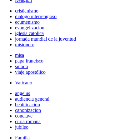
Religión
cristianismo
dialogo interreligioso
ecumenismo
evangelizacion
iglesia catolica
jornada mundial de la juventud
misionero
misa
papa francisco
sinodo
viaje apostólico
Vaticano
angelus
audiencia general
beatificacion
canonizacion
conclave
curia romana
jubileo
Familia