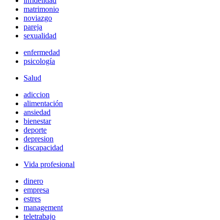
infidelidad
matrimonio
noviazgo
pareja
sexualidad
enfermedad
psicología
Salud
adiccion
alimentación
ansiedad
bienestar
deporte
depresion
discapacidad
Vida profesional
dinero
empresa
estres
management
teletrabajo