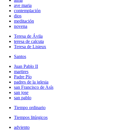
alma
ave maria
contemplación
dios
meditación
novena
Teresa de Ávila
teresa de calcuta
Teresa de Lisieux
Santos
Juan Pablo II
martires
Padre Pío
padres de la iglesia
san Francisco de Asís
san jose
san pablo
Tiempo ordinario
Tiempos litúrgicos
adviento