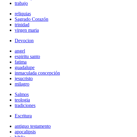
trabajo
reliquias
Sagrado Corazón
trinidad
virgen maria
Devocion
angel
espiritu santo
fatima
guadalupe
inmaculada concepción
jesucristo
milagro
Salmos
teologia
tradiciones
Escritura
antiguo testamento
apocalipsis