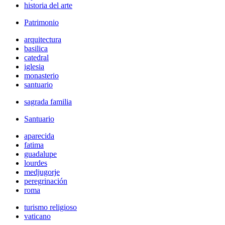
historia del arte
Patrimonio
arquitectura
basilica
catedral
iglesia
monasterio
santuario
sagrada familia
Santuario
aparecida
fatima
guadalupe
lourdes
medjugorje
peregrinación
roma
turismo religioso
vaticano