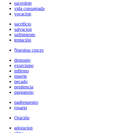
sacerdote
vida consagrada
vocacion
sacrificio
salvacion
sufrimiento
tentación
Nuestras cruces
demonio
exorcismo
infierno
muerte
pecado
penitencia
purgatorio
padrenuestro
rosario
Oración
adoracion