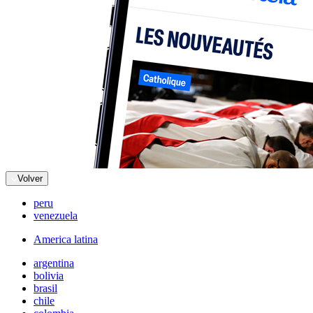
Volver
peru
venezuela
America latina
argentina
bolivia
brasil
chile