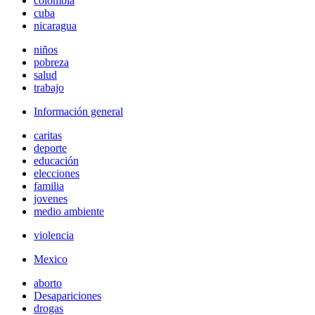
colombia
cuba
nicaragua
niños
pobreza
salud
trabajo
Información general
caritas
deporte
educación
elecciones
familia
jovenes
medio ambiente
violencia
Mexico
aborto
Desapariciones
drogas