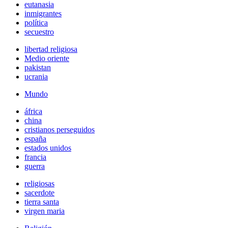
eutanasia
inmigrantes
política
secuestro
libertad religiosa
Medio oriente
pakistan
ucrania
Mundo
áfrica
china
cristianos perseguidos
españa
estados unidos
francia
guerra
religiosas
sacerdote
tierra santa
virgen maria