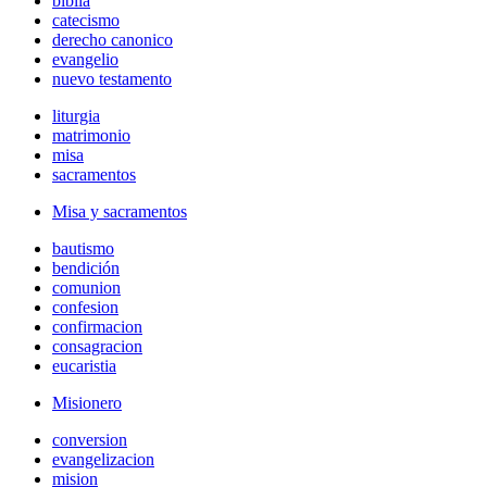
biblia
catecismo
derecho canonico
evangelio
nuevo testamento
liturgia
matrimonio
misa
sacramentos
Misa y sacramentos
bautismo
bendición
comunion
confesion
confirmacion
consagracion
eucaristia
Misionero
conversion
evangelizacion
mision