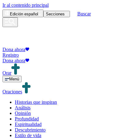
Ir al contenido principal
Buscar
Edición
español
Secciones
Dona ahora
Registro
Dona ahora
Orar
Menú
Oraciones
Historias que inspiran
Análisis
Opinión
Profundidad
Espiritualidad
Descubrimiento
Estilo de vida