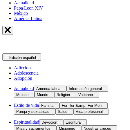
Actualidad
Papa Leon XIV
México
América Latina
Edición
español
Adiccion
Adolescencia
Adopción
Actualidad
America latina
Información general
Mexico
Mundo
Religión
Vaticano
Estilo de vida
Familia
For Her &amp; For Men
Pareja y sexualidad
Salud
Vida profesional
Espiritualidad
Devocion
Escritura
Misa y sacramentos
Misionero
Nuestras cruces