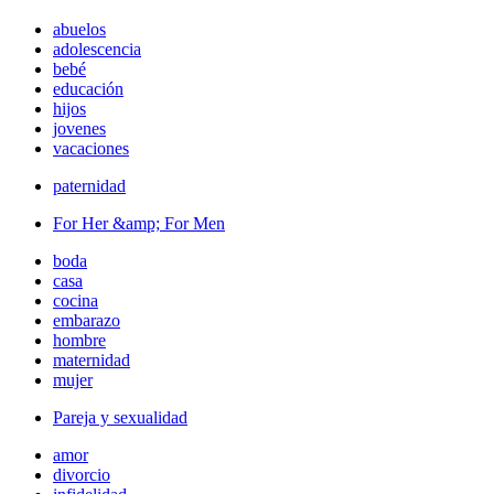
abuelos
adolescencia
bebé
educación
hijos
jovenes
vacaciones
paternidad
For Her &amp; For Men
boda
casa
cocina
embarazo
hombre
maternidad
mujer
Pareja y sexualidad
amor
divorcio