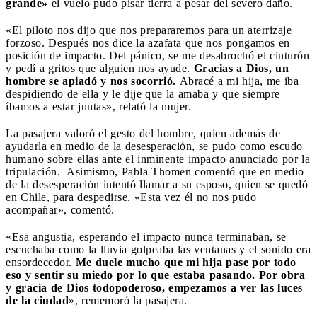
grande»
el vuelo pudo pisar tierra a pesar del severo daño.
«El piloto nos dijo que nos prepararemos para un aterrizaje
forzoso. Después nos dice la azafata que nos pongamos en
posición de impacto. Del pánico, se me desabrochó el cinturón
y pedí a gritos que alguien nos ayude.
Gracias a Dios, un
hombre se apiadó y nos socorrió.
Abracé a mi hija, me iba
despidiendo de ella y le dije que la amaba y que siempre
íbamos a estar juntas», relató la mujer.
La pasajera valoró el gesto del hombre, quien además de
ayudarla en medio de la desesperación, se pudo como escudo
humano sobre ellas ante el inminente impacto anunciado por la
tripulación. Asimismo, Pabla Thomen comentó que en medio
de la desesperación intentó llamar a su esposo, quien se quedó
en Chile, para despedirse. «Esta vez él no nos pudo
acompañar», comentó.
«Esa angustia, esperando el impacto nunca terminaban, se
escuchaba como la lluvia golpeaba las ventanas y el sonido era
ensordecedor.
Me duele mucho que mi hija pase por todo
eso y sentir su miedo por lo que estaba pasando. Por obra
y gracia de Dios todopoderoso, empezamos a ver las luces
de la ciudad
», rememoró la pasajera.