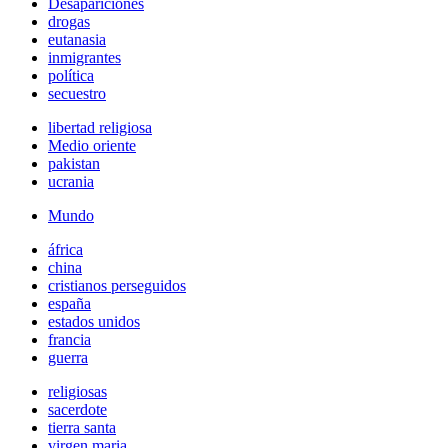
Desapariciones
drogas
eutanasia
inmigrantes
política
secuestro
libertad religiosa
Medio oriente
pakistan
ucrania
Mundo
áfrica
china
cristianos perseguidos
españa
estados unidos
francia
guerra
religiosas
sacerdote
tierra santa
virgen maria