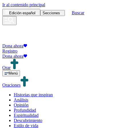
Ir al contenido principal
Buscar
Edición
español
Secciones
Dona ahora
Registro
Dona ahora
Orar
Menú
Oraciones
Historias que inspiran
Análisis
Opinión
Profundidad
Espiritualidad
Descubrimiento
Estilo de vida