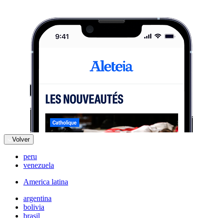
Volver
peru
venezuela
America latina
argentina
bolivia
brasil