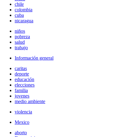
chile
colombia
cuba
nicaragua
niños
pobreza
salud
trabajo
Información general
caritas
deporte
educación
elecciones
familia
jovenes
medio ambiente
violencia
Mexico
aborto