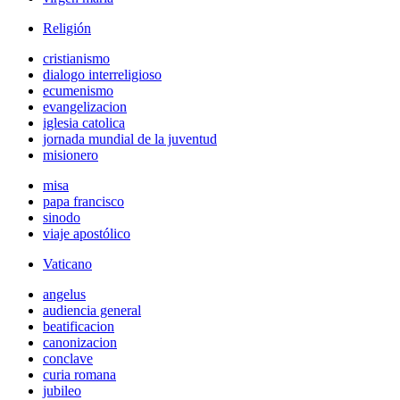
Religión
cristianismo
dialogo interreligioso
ecumenismo
evangelizacion
iglesia catolica
jornada mundial de la juventud
misionero
misa
papa francisco
sinodo
viaje apostólico
Vaticano
angelus
audiencia general
beatificacion
canonizacion
conclave
curia romana
jubileo