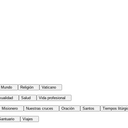
Mundo
Religión
Vaticano
xualidad
Salud
Vida profesional
Misionero
Nuestras cruces
Oración
Santos
Tiempos litúrgi
Santuario
Viajes