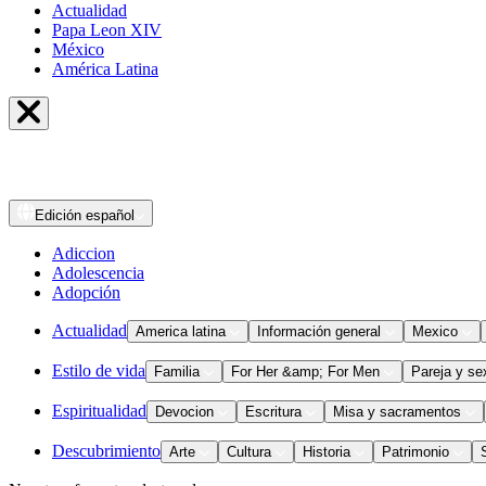
Actualidad
Papa Leon XIV
México
América Latina
Edición
español
Adiccion
Adolescencia
Adopción
Actualidad
America latina
Información general
Mexico
Estilo de vida
Familia
For Her &amp; For Men
Pareja y se
Espiritualidad
Devocion
Escritura
Misa y sacramentos
Descubrimiento
Arte
Cultura
Historia
Patrimonio