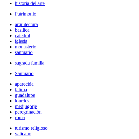
historia del arte
Patrimonio
arquitectura
basilica
catedral
iglesia
monasterio
santuario
sagrada familia
Santuario
aparecida
fatima
guadalupe
lourdes
medjugorje
peregrinación
roma
turismo religioso
vaticano