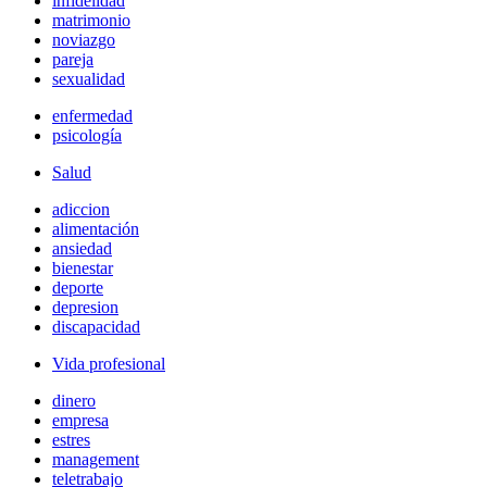
infidelidad
matrimonio
noviazgo
pareja
sexualidad
enfermedad
psicología
Salud
adiccion
alimentación
ansiedad
bienestar
deporte
depresion
discapacidad
Vida profesional
dinero
empresa
estres
management
teletrabajo