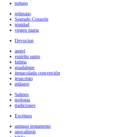
trabajo
reliquias
Sagrado Corazón
trinidad
virgen maria
Devocion
angel
espiritu santo
fatima
guadalupe
inmaculada concepción
jesucristo
milagro
Salmos
teologia
tradiciones
Escritura
antiguo testamento
apocalipsis