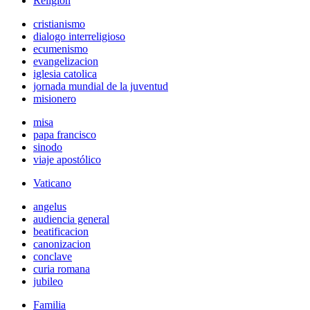
Religión
cristianismo
dialogo interreligioso
ecumenismo
evangelizacion
iglesia catolica
jornada mundial de la juventud
misionero
misa
papa francisco
sinodo
viaje apostólico
Vaticano
angelus
audiencia general
beatificacion
canonizacion
conclave
curia romana
jubileo
Familia