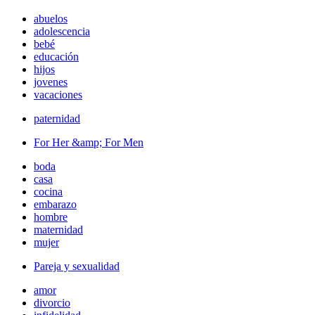
abuelos
adolescencia
bebé
educación
hijos
jovenes
vacaciones
paternidad
For Her &amp; For Men
boda
casa
cocina
embarazo
hombre
maternidad
mujer
Pareja y sexualidad
amor
divorcio