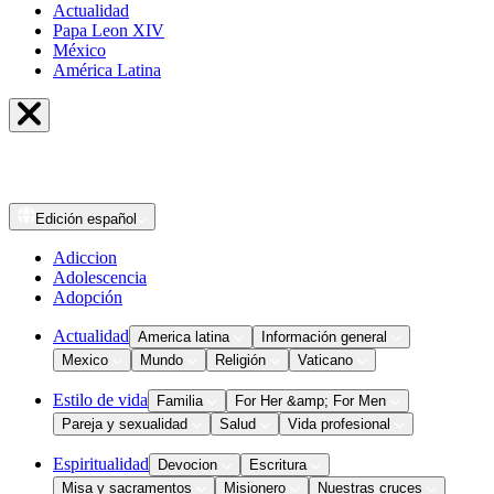
Actualidad
Papa Leon XIV
México
América Latina
Edición
español
Adiccion
Adolescencia
Adopción
Actualidad
America latina
Información general
Mexico
Mundo
Religión
Vaticano
Estilo de vida
Familia
For Her &amp; For Men
Pareja y sexualidad
Salud
Vida profesional
Espiritualidad
Devocion
Escritura
Misa y sacramentos
Misionero
Nuestras cruces