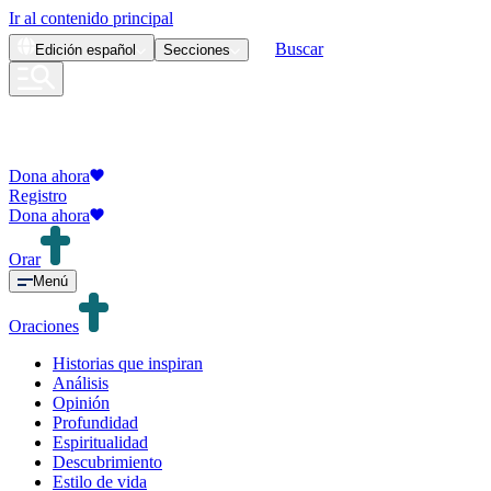
Ir al contenido principal
Buscar
Edición
español
Secciones
Dona ahora
Registro
Dona ahora
Orar
Menú
Oraciones
Historias que inspiran
Análisis
Opinión
Profundidad
Espiritualidad
Descubrimiento
Estilo de vida