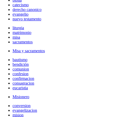
biblia
catecismo
derecho canonico
evangelio
nuevo testamento
liturgia
matrimonio
misa
sacramentos
Misa y sacramentos
bautismo
bendición
comunion
confesion
confirmacion
consagracion
eucaristia
Misionero
conversion
evangelizacion
mision