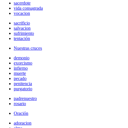
sacerdote
vida consagrada
vocacion
sacrificio
salvacion
sufrimiento
tentación
Nuestras cruces
demonio
exorcismo
infierno
muerte
pecado
penitencia
purgatorio
padrenuestro
rosario
Oración
adoracion