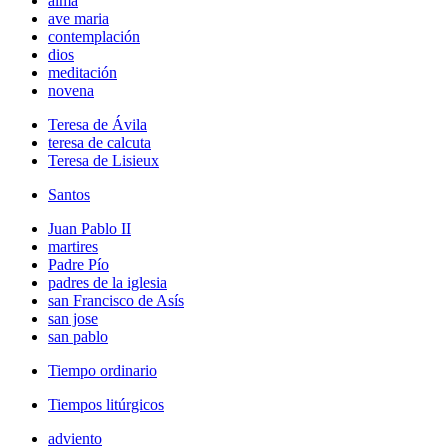
alma
ave maria
contemplación
dios
meditación
novena
Teresa de Ávila
teresa de calcuta
Teresa de Lisieux
Santos
Juan Pablo II
martires
Padre Pío
padres de la iglesia
san Francisco de Asís
san jose
san pablo
Tiempo ordinario
Tiempos litúrgicos
adviento