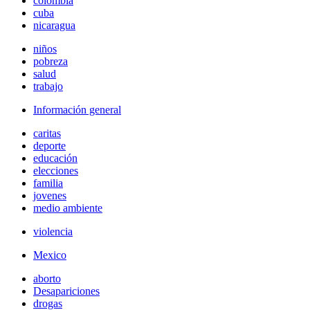
colombia
cuba
nicaragua
niños
pobreza
salud
trabajo
Información general
caritas
deporte
educación
elecciones
familia
jovenes
medio ambiente
violencia
Mexico
aborto
Desapariciones
drogas