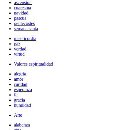
ascension
cuaresma
navidad
pascua
pentecostes
semana santa
misericordia
paz
verdad
virtud
Valores espiritualidad
alegria
amor
caridad
esperanza
fe
gracia
humildad
Arte
alabanza