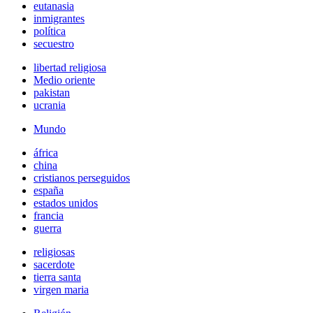
eutanasia
inmigrantes
política
secuestro
libertad religiosa
Medio oriente
pakistan
ucrania
Mundo
áfrica
china
cristianos perseguidos
españa
estados unidos
francia
guerra
religiosas
sacerdote
tierra santa
virgen maria