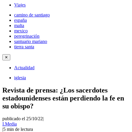
Viajes
camino de santiago
españa
malta
mexico
peregrinación
santuario mariano
tierra santa
✕
Actualidad
iglesia
Revista de prensa: ¿Los sacerdotes
estadounidenses están perdiendo la fe en
su obispo?
publicado el 25/10/22
|
I.Media
|
5
min de lectura