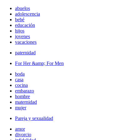
abuelos
adolescencia
bebé
educación
hijos
jovenes
vacaciones
paternidad
For Her &amp; For Men
boda
casa
cocina
embarazo
hombre
maternidad
mujer
Pareja y sexualidad
amor
divorcio