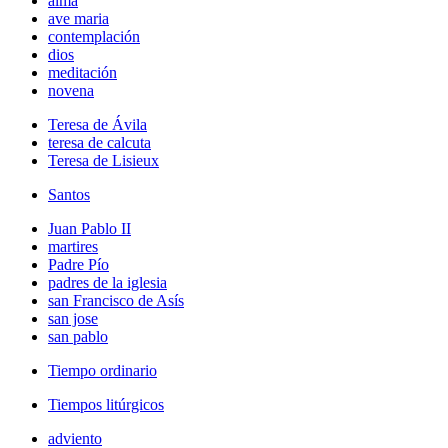
alma
ave maria
contemplación
dios
meditación
novena
Teresa de Ávila
teresa de calcuta
Teresa de Lisieux
Santos
Juan Pablo II
martires
Padre Pío
padres de la iglesia
san Francisco de Asís
san jose
san pablo
Tiempo ordinario
Tiempos litúrgicos
adviento