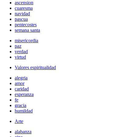
ascension
cuaresma
navidad
pascua
pentecostes
semana santa
misericordia
paz
verdad
virtud
Valores espiritualidad
alegria
amor
caridad
esperanza
fe
gracia
humildad
Arte
alabanza