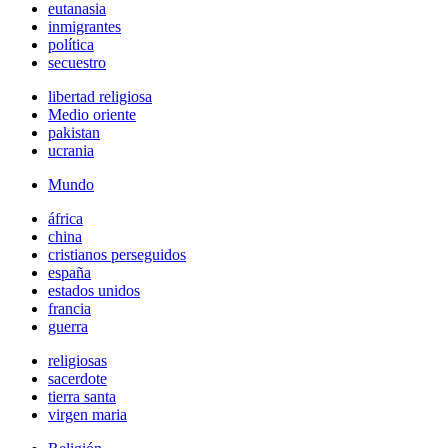
eutanasia
inmigrantes
política
secuestro
libertad religiosa
Medio oriente
pakistan
ucrania
Mundo
áfrica
china
cristianos perseguidos
españa
estados unidos
francia
guerra
religiosas
sacerdote
tierra santa
virgen maria