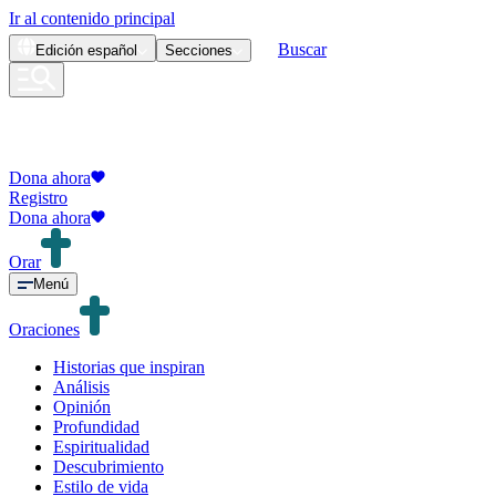
Ir al contenido principal
Buscar
Edición
español
Secciones
Dona ahora
Registro
Dona ahora
Orar
Menú
Oraciones
Historias que inspiran
Análisis
Opinión
Profundidad
Espiritualidad
Descubrimiento
Estilo de vida