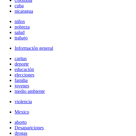
colombia
cuba
nicaragua
niños
pobreza
salud
trabajo
Información general
caritas
deporte
educación
elecciones
familia
jovenes
medio ambiente
violencia
Mexico
aborto
Desapariciones
drogas