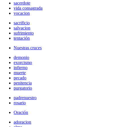
sacerdote
vida consagrada
vocacion
sacrificio
salvacion
sufrimiento
tentación
Nuestras cruces
demonio
exorcismo
infierno
muerte
pecado
penitencia
purgatorio
padrenuestro
rosario
Oración
adoracion