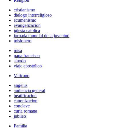
Religión
cristianismo
dialogo interreligioso
ecumenismo
evangelizacion
iglesia catolica
jornada mundial de la juventud
misionero
misa
papa francisco
sinodo
viaje apostólico
Vaticano
angelus
audiencia general
beatificacion
canonizacion
conclave
curia romana
jubileo
Familia