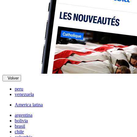
Volver
peru
venezuela
America latina
argentina
bolivia
brasil
chile