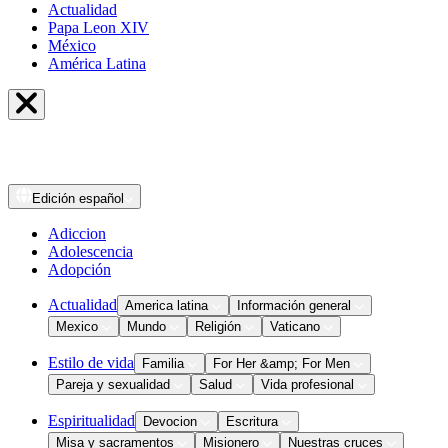
Actualidad
Papa Leon XIV
México
América Latina
Edición
español
Adiccion
Adolescencia
Adopción
Actualidad
America latina
Información general
Mexico
Mundo
Religión
Vaticano
Estilo de vida
Familia
For Her &amp; For Men
Pareja y sexualidad
Salud
Vida profesional
Espiritualidad
Devocion
Escritura
Misa y sacramentos
Misionero
Nuestras cruces