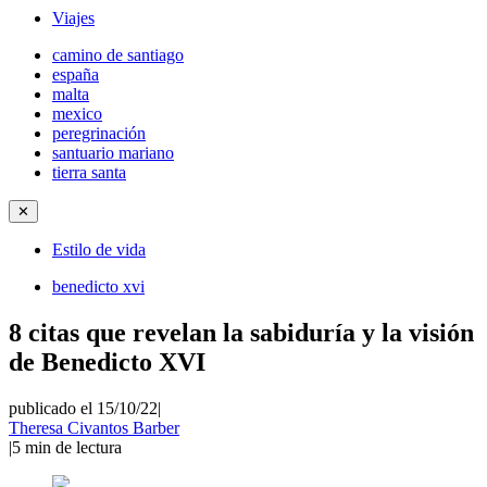
Viajes
camino de santiago
españa
malta
mexico
peregrinación
santuario mariano
tierra santa
✕
Estilo de vida
benedicto xvi
8 citas que revelan la sabiduría y la visión
de Benedicto XVI
publicado el 15/10/22
|
Theresa Civantos Barber
|
5
min de lectura