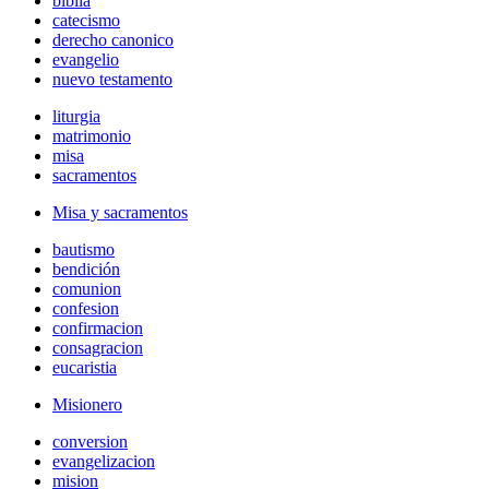
biblia
catecismo
derecho canonico
evangelio
nuevo testamento
liturgia
matrimonio
misa
sacramentos
Misa y sacramentos
bautismo
bendición
comunion
confesion
confirmacion
consagracion
eucaristia
Misionero
conversion
evangelizacion
mision