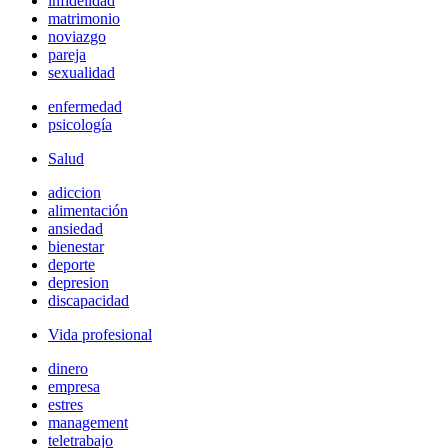
infidelidad
matrimonio
noviazgo
pareja
sexualidad
enfermedad
psicología
Salud
adiccion
alimentación
ansiedad
bienestar
deporte
depresion
discapacidad
Vida profesional
dinero
empresa
estres
management
teletrabajo