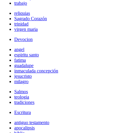
trabajo
reliquias
Sagrado Corazón
trinidad
virgen maria
Devocion
angel
espiritu santo
fatima
guadalupe
inmaculada concepción
jesucristo
milagro
Salmos
teologia
tradiciones
Escritura
antiguo testamento
apocalipsis