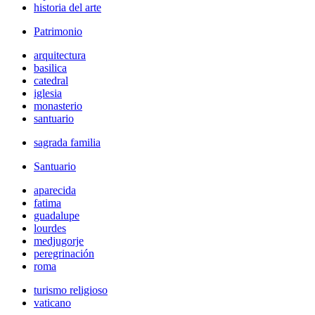
historia del arte
Patrimonio
arquitectura
basilica
catedral
iglesia
monasterio
santuario
sagrada familia
Santuario
aparecida
fatima
guadalupe
lourdes
medjugorje
peregrinación
roma
turismo religioso
vaticano