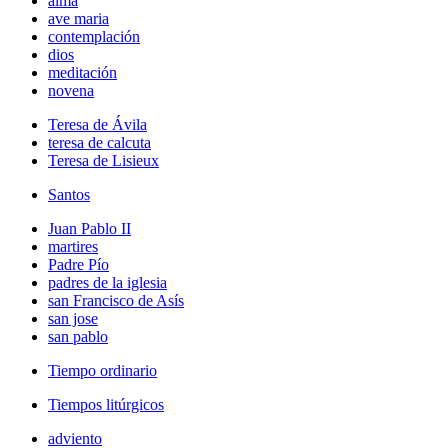
alma
ave maria
contemplación
dios
meditación
novena
Teresa de Ávila
teresa de calcuta
Teresa de Lisieux
Santos
Juan Pablo II
martires
Padre Pío
padres de la iglesia
san Francisco de Asís
san jose
san pablo
Tiempo ordinario
Tiempos litúrgicos
adviento