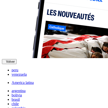
Volver
peru
venezuela
America latina
argentina
bolivia
brasil
chile