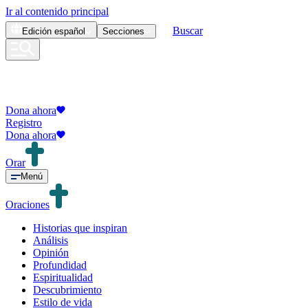
Ir al contenido principal
Buscar
Edición
español
Secciones
Dona ahora
Registro
Dona ahora
Orar
Menú
Oraciones
Historias que inspiran
Análisis
Opinión
Profundidad
Espiritualidad
Descubrimiento
Estilo de vida