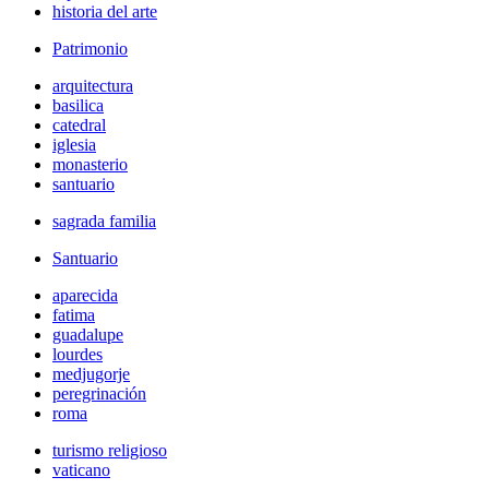
historia del arte
Patrimonio
arquitectura
basilica
catedral
iglesia
monasterio
santuario
sagrada familia
Santuario
aparecida
fatima
guadalupe
lourdes
medjugorje
peregrinación
roma
turismo religioso
vaticano