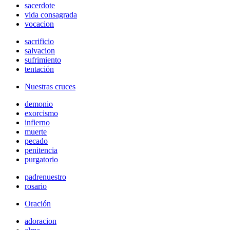
sacerdote
vida consagrada
vocacion
sacrificio
salvacion
sufrimiento
tentación
Nuestras cruces
demonio
exorcismo
infierno
muerte
pecado
penitencia
purgatorio
padrenuestro
rosario
Oración
adoracion