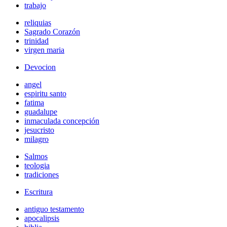
trabajo
reliquias
Sagrado Corazón
trinidad
virgen maria
Devocion
angel
espiritu santo
fatima
guadalupe
inmaculada concepción
jesucristo
milagro
Salmos
teologia
tradiciones
Escritura
antiguo testamento
apocalipsis