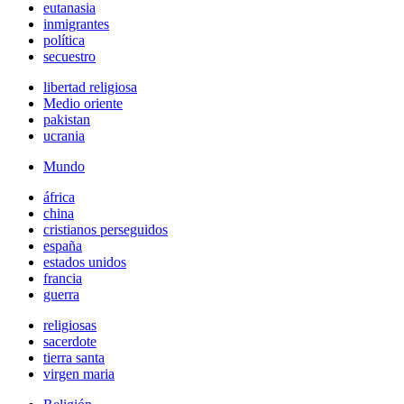
eutanasia
inmigrantes
política
secuestro
libertad religiosa
Medio oriente
pakistan
ucrania
Mundo
áfrica
china
cristianos perseguidos
españa
estados unidos
francia
guerra
religiosas
sacerdote
tierra santa
virgen maria