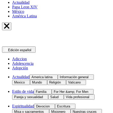
Actualidad
Papa Leon XIV
México
América Latina
Edición
español
Adiccion
Adolescencia
Adopción
Actualidad
America latina
Información general
Mexico
Mundo
Religión
Vaticano
Estilo de vida
Familia
For Her &amp; For Men
Pareja y sexualidad
Salud
Vida profesional
Espiritualidad
Devocion
Escritura
Misa y sacramentos
Misionero
Nuestras cruces