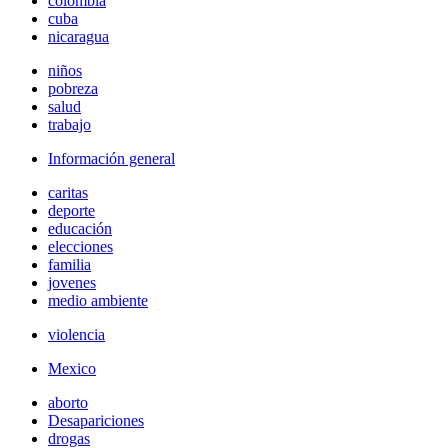
colombia
cuba
nicaragua
niños
pobreza
salud
trabajo
Información general
caritas
deporte
educación
elecciones
familia
jovenes
medio ambiente
violencia
Mexico
aborto
Desapariciones
drogas