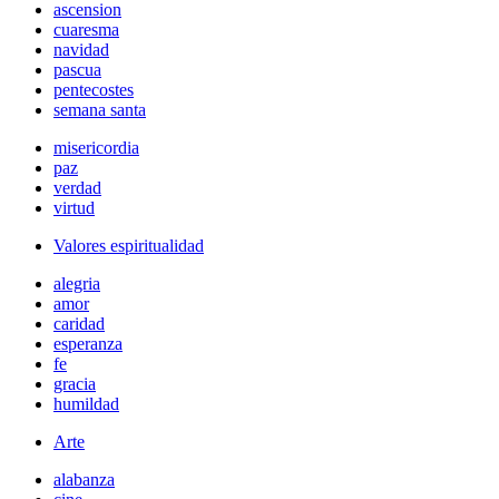
ascension
cuaresma
navidad
pascua
pentecostes
semana santa
misericordia
paz
verdad
virtud
Valores espiritualidad
alegria
amor
caridad
esperanza
fe
gracia
humildad
Arte
alabanza