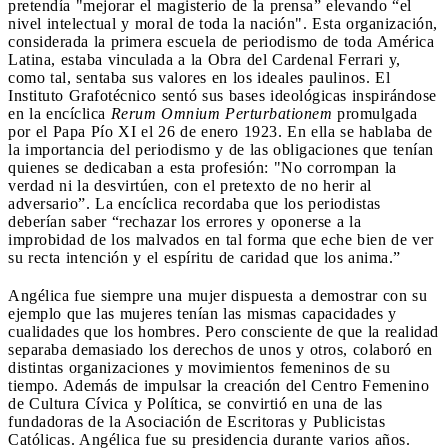
pretendía "mejorar el magisterio de la prensa” elevando “el
nivel intelectual y moral de toda la nación". Esta organización,
considerada la primera escuela de periodismo de toda América
Latina, estaba vinculada a la Obra del Cardenal Ferrari y,
como tal, sentaba sus valores en los ideales paulinos. El
Instituto Grafotécnico sentó sus bases ideológicas inspirándose
en la encíclica
Rerum Omnium Perturbationem
promulgada
por el Papa Pío XI el 26 de enero 1923. En ella se hablaba de
la importancia del periodismo y de las obligaciones que tenían
quienes se dedicaban a esta profesión: "No corrompan la
verdad ni la desvirtúen, con el pretexto de no herir al
adversario”. La encíclica recordaba que los periodistas
deberían saber “rechazar los errores y oponerse a la
improbidad de los malvados en tal forma que eche bien de ver
su recta intención y el espíritu de caridad que los anima.”
Angélica fue siempre una mujer dispuesta a demostrar con su
ejemplo que las mujeres tenían las mismas capacidades y
cualidades que los hombres. Pero consciente de que la realidad
separaba demasiado los derechos de unos y otros, colaboró en
distintas organizaciones y movimientos femeninos de su
tiempo. Además de impulsar la creación del Centro Femenino
de Cultura Cívica y Política, se convirtió en una de las
fundadoras de la Asociación de Escritoras y Publicistas
Católicas. Angélica fue su presidencia durante varios años.