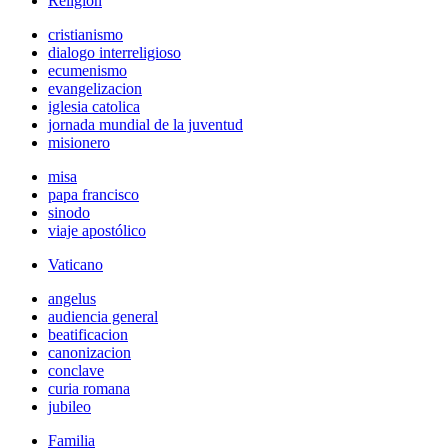
Religión
cristianismo
dialogo interreligioso
ecumenismo
evangelizacion
iglesia catolica
jornada mundial de la juventud
misionero
misa
papa francisco
sinodo
viaje apostólico
Vaticano
angelus
audiencia general
beatificacion
canonizacion
conclave
curia romana
jubileo
Familia