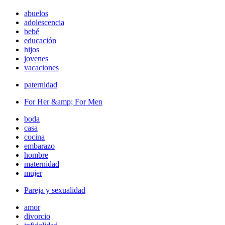
abuelos
adolescencia
bebé
educación
hijos
jovenes
vacaciones
paternidad
For Her &amp; For Men
boda
casa
cocina
embarazo
hombre
maternidad
mujer
Pareja y sexualidad
amor
divorcio