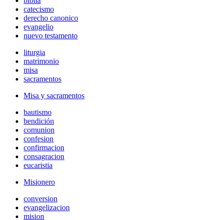
biblia
catecismo
derecho canonico
evangelio
nuevo testamento
liturgia
matrimonio
misa
sacramentos
Misa y sacramentos
bautismo
bendición
comunion
confesion
confirmacion
consagracion
eucaristia
Misionero
conversion
evangelizacion
mision