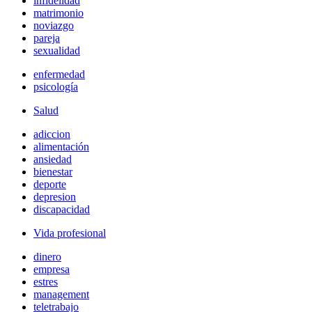
infidelidad
matrimonio
noviazgo
pareja
sexualidad
enfermedad
psicología
Salud
adiccion
alimentación
ansiedad
bienestar
deporte
depresion
discapacidad
Vida profesional
dinero
empresa
estres
management
teletrabajo