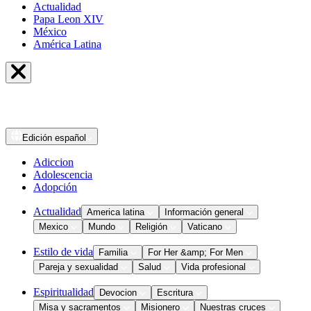
Actualidad
Papa Leon XIV
México
América Latina
Edición
español
Adiccion
Adolescencia
Adopción
Actualidad
America latina
Información general
Mexico
Mundo
Religión
Vaticano
Estilo de vida
Familia
For Her &amp; For Men
Pareja y sexualidad
Salud
Vida profesional
Espiritualidad
Devocion
Escritura
Misa y sacramentos
Misionero
Nuestras cruces