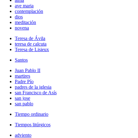
alma
ave maria
contemplación
dios
meditación
novena
Teresa de Ávila
teresa de calcuta
Teresa de Lisieux
Santos
Juan Pablo II
martires
Padre Pío
padres de la iglesia
san Francisco de Asís
san jose
san pablo
Tiempo ordinario
Tiempos litúrgicos
adviento