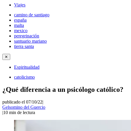
Viajes
camino de santiago
españa
malta
mexico
peregrinación
santuario mariano
tierra santa
✕
Espiritualidad
catolicismo
¿Qué diferencia a un psicólogo católico?
publicado el 07/10/22
|
Gelsomino del Guercio
|
10
min de lectura