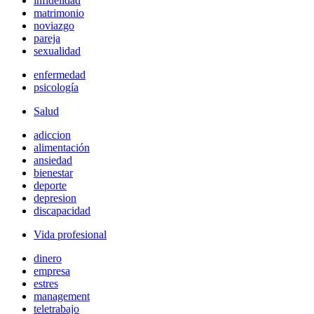
infidelidad
matrimonio
noviazgo
pareja
sexualidad
enfermedad
psicología
Salud
adiccion
alimentación
ansiedad
bienestar
deporte
depresion
discapacidad
Vida profesional
dinero
empresa
estres
management
teletrabajo