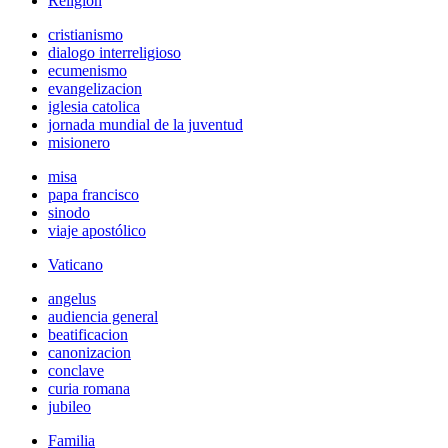
Religión
cristianismo
dialogo interreligioso
ecumenismo
evangelizacion
iglesia catolica
jornada mundial de la juventud
misionero
misa
papa francisco
sinodo
viaje apostólico
Vaticano
angelus
audiencia general
beatificacion
canonizacion
conclave
curia romana
jubileo
Familia