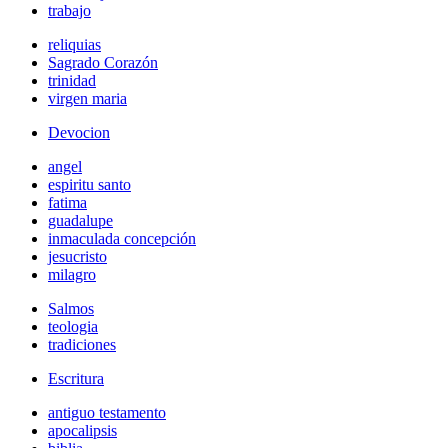
trabajo
reliquias
Sagrado Corazón
trinidad
virgen maria
Devocion
angel
espiritu santo
fatima
guadalupe
inmaculada concepción
jesucristo
milagro
Salmos
teologia
tradiciones
Escritura
antiguo testamento
apocalipsis