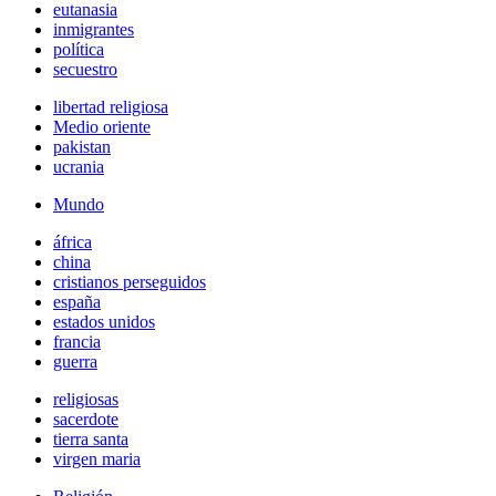
eutanasia
inmigrantes
política
secuestro
libertad religiosa
Medio oriente
pakistan
ucrania
Mundo
áfrica
china
cristianos perseguidos
españa
estados unidos
francia
guerra
religiosas
sacerdote
tierra santa
virgen maria