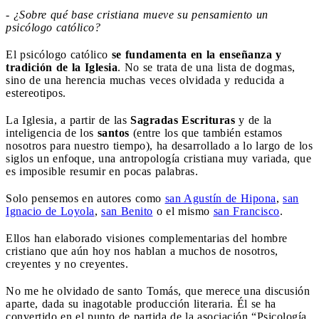
- ¿Sobre qué base cristiana mueve su pensamiento un
psicólogo católico?
El psicólogo católico
se fundamenta en la enseñanza y
tradición de la Iglesia
. No se trata de una lista de dogmas,
sino de una herencia muchas veces olvidada y reducida a
estereotipos.
La Iglesia, a partir de las
Sagradas Escrituras
y de la
inteligencia de los
santos
(entre los que también estamos
nosotros para nuestro tiempo), ha desarrollado a lo largo de los
siglos un enfoque, una antropología cristiana muy variada, que
es imposible resumir en pocas palabras.
Solo pensemos en autores como
san Agustín de Hipona
,
san
Ignacio de Loyola
,
san Benito
o el mismo
san Francisco
.
Ellos han elaborado visiones complementarias del hombre
cristiano que aún hoy nos hablan a muchos de nosotros,
creyentes y no creyentes.
No me he olvidado de santo Tomás, que merece una discusión
aparte, dada su inagotable producción literaria. Él se ha
convertido en el punto de partida de la asociación “Psicología