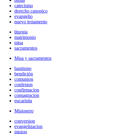
biblia
catecismo
derecho canonico
evangelio
nuevo testamento
liturgia
matrimonio
misa
sacramentos
Misa y sacramentos
bautismo
bendición
comunion
confesion
confirmacion
consagracion
eucaristia
Misionero
conversion
evangelizacion
mision