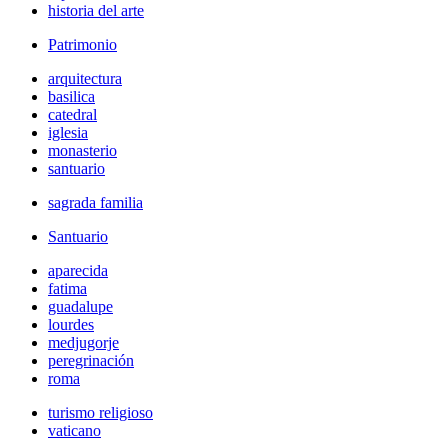
historia del arte
Patrimonio
arquitectura
basilica
catedral
iglesia
monasterio
santuario
sagrada familia
Santuario
aparecida
fatima
guadalupe
lourdes
medjugorje
peregrinación
roma
turismo religioso
vaticano