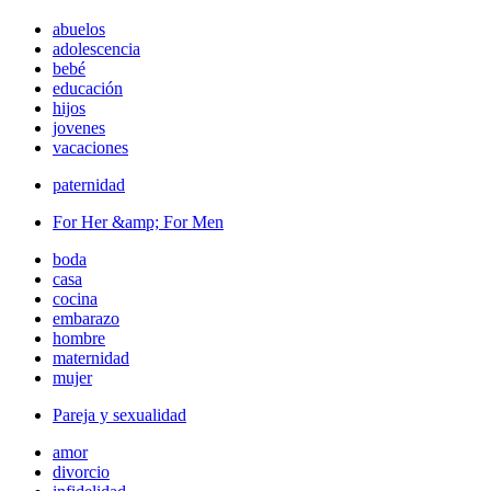
abuelos
adolescencia
bebé
educación
hijos
jovenes
vacaciones
paternidad
For Her &amp; For Men
boda
casa
cocina
embarazo
hombre
maternidad
mujer
Pareja y sexualidad
amor
divorcio