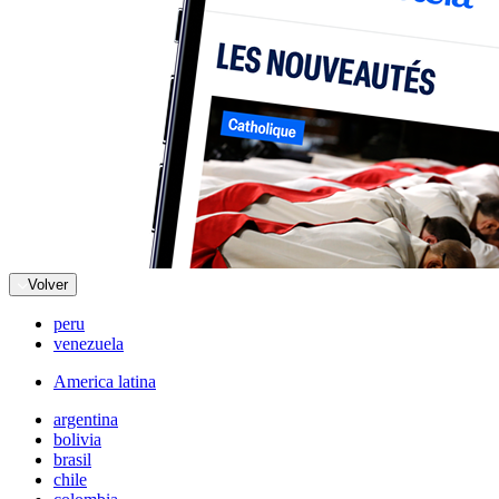
Volver
peru
venezuela
America latina
argentina
bolivia
brasil
chile