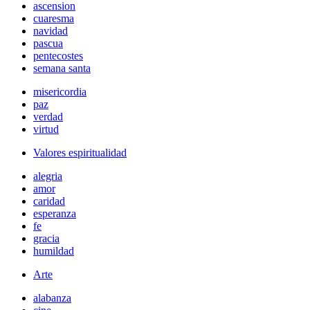
ascension
cuaresma
navidad
pascua
pentecostes
semana santa
misericordia
paz
verdad
virtud
Valores espiritualidad
alegria
amor
caridad
esperanza
fe
gracia
humildad
Arte
alabanza