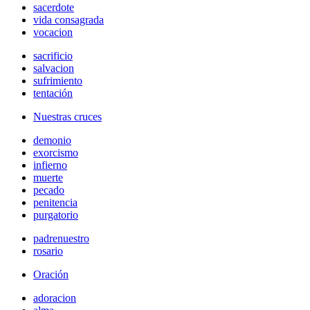
sacerdote
vida consagrada
vocacion
sacrificio
salvacion
sufrimiento
tentación
Nuestras cruces
demonio
exorcismo
infierno
muerte
pecado
penitencia
purgatorio
padrenuestro
rosario
Oración
adoracion