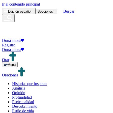
Ir al contenido principal
Buscar
Edición
español
Secciones
Dona ahora
Registro
Dona ahora
Orar
Menú
Oraciones
Historias que inspiran
Análisis
Opinión
Profundidad
Espiritualidad
Descubrimiento
Estilo de vida