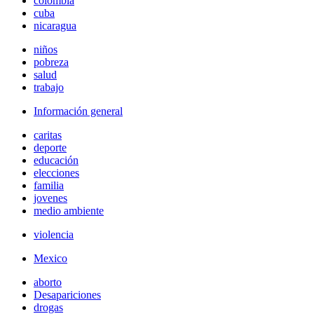
colombia
cuba
nicaragua
niños
pobreza
salud
trabajo
Información general
caritas
deporte
educación
elecciones
familia
jovenes
medio ambiente
violencia
Mexico
aborto
Desapariciones
drogas