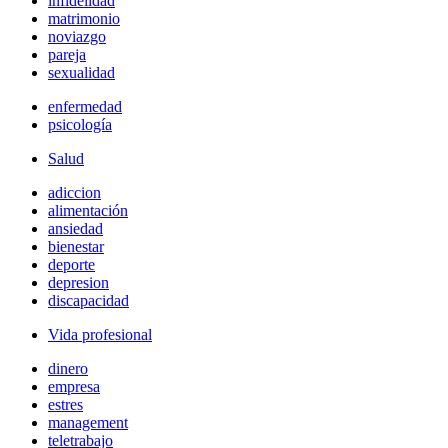
infidelidad
matrimonio
noviazgo
pareja
sexualidad
enfermedad
psicología
Salud
adiccion
alimentación
ansiedad
bienestar
deporte
depresion
discapacidad
Vida profesional
dinero
empresa
estres
management
teletrabajo