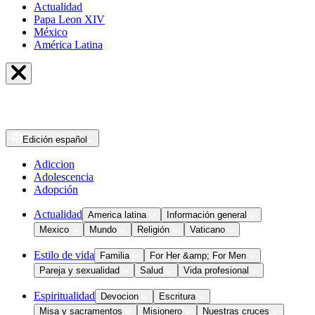
Actualidad
Papa Leon XIV
México
América Latina
Edición
español
Adiccion
Adolescencia
Adopción
Actualidad
America latina
Información general
Mexico
Mundo
Religión
Vaticano
Estilo de vida
Familia
For Her &amp; For Men
Pareja y sexualidad
Salud
Vida profesional
Espiritualidad
Devocion
Escritura
Misa y sacramentos
Misionero
Nuestras cruces