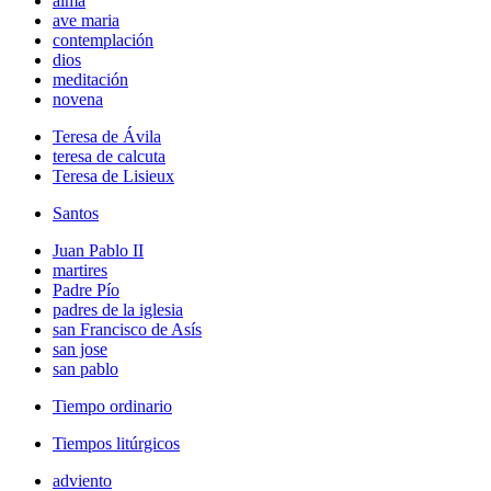
alma
ave maria
contemplación
dios
meditación
novena
Teresa de Ávila
teresa de calcuta
Teresa de Lisieux
Santos
Juan Pablo II
martires
Padre Pío
padres de la iglesia
san Francisco de Asís
san jose
san pablo
Tiempo ordinario
Tiempos litúrgicos
adviento