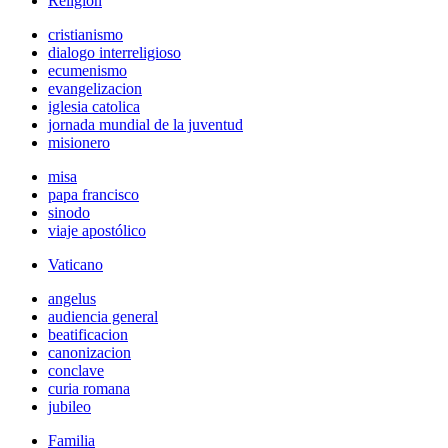
Religión
cristianismo
dialogo interreligioso
ecumenismo
evangelizacion
iglesia catolica
jornada mundial de la juventud
misionero
misa
papa francisco
sinodo
viaje apostólico
Vaticano
angelus
audiencia general
beatificacion
canonizacion
conclave
curia romana
jubileo
Familia