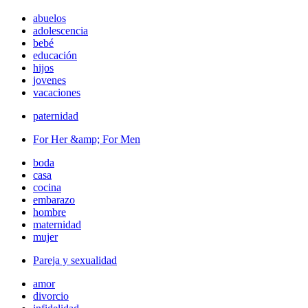
abuelos
adolescencia
bebé
educación
hijos
jovenes
vacaciones
paternidad
For Her &amp; For Men
boda
casa
cocina
embarazo
hombre
maternidad
mujer
Pareja y sexualidad
amor
divorcio