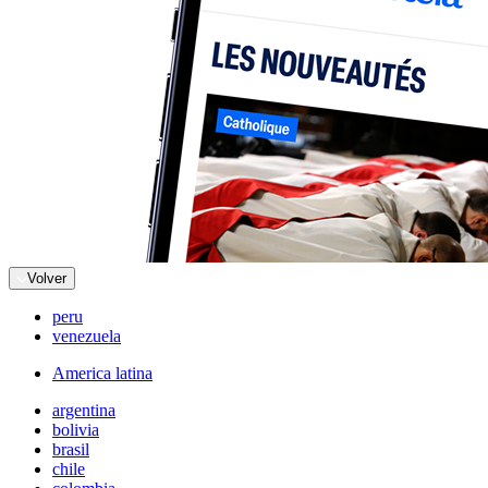
Volver
peru
venezuela
America latina
argentina
bolivia
brasil
chile