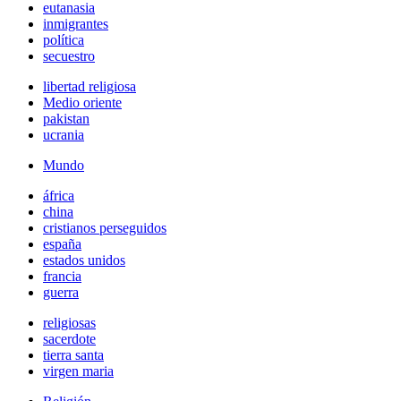
eutanasia
inmigrantes
política
secuestro
libertad religiosa
Medio oriente
pakistan
ucrania
Mundo
áfrica
china
cristianos perseguidos
españa
estados unidos
francia
guerra
religiosas
sacerdote
tierra santa
virgen maria