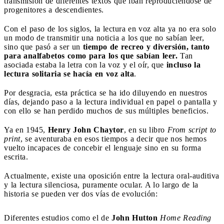
transmisión de diferentes textos que iban reproduciéndose de
progenitores a descendientes.
Con el paso de los siglos, la lectura en voz alta ya no era solo
un modo de transmitir una noticia a los que no sabían leer,
sino que pasó a ser un
tiempo de recreo y diversión,
tanto
para analfabetos como para los que sabían leer.
Tan
asociada estaba la letra con la voz y el oír, que
incluso la
lectura solitaria se hacía en voz alta
.
Por desgracia, esta práctica se ha ido diluyendo en nuestros
días, dejando paso a la lectura individual en papel o pantalla y
con ello se han perdido muchos de sus múltiples beneficios.
Ya en 1945,
Henry John Chaytor
, en su libro
From script to
print
, se aventuraba en esos tiempos a decir que nos hemos
vuelto incapaces de concebir el lenguaje sino en su forma
escrita.
Actualmente, existe una oposición entre la lectura oral-auditiva
y la lectura silenciosa, puramente ocular. A lo largo de la
historia se pueden ver dos vías de evolución:
Diferentes estudios como el de
John Hutton
Home Reading