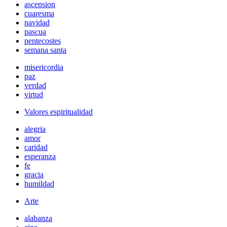
ascension
cuaresma
navidad
pascua
pentecostes
semana santa
misericordia
paz
verdad
virtud
Valores espiritualidad
alegria
amor
caridad
esperanza
fe
gracia
humildad
Arte
alabanza