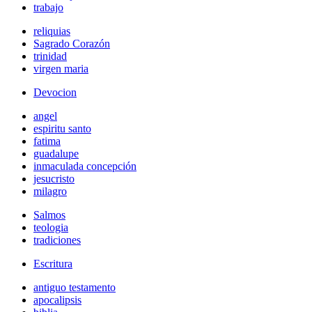
trabajo
reliquias
Sagrado Corazón
trinidad
virgen maria
Devocion
angel
espiritu santo
fatima
guadalupe
inmaculada concepción
jesucristo
milagro
Salmos
teologia
tradiciones
Escritura
antiguo testamento
apocalipsis