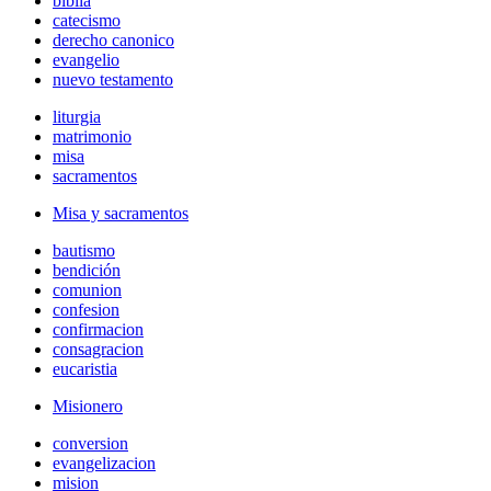
biblia
catecismo
derecho canonico
evangelio
nuevo testamento
liturgia
matrimonio
misa
sacramentos
Misa y sacramentos
bautismo
bendición
comunion
confesion
confirmacion
consagracion
eucaristia
Misionero
conversion
evangelizacion
mision