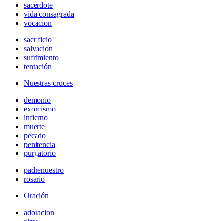
sacerdote
vida consagrada
vocacion
sacrificio
salvacion
sufrimiento
tentación
Nuestras cruces
demonio
exorcismo
infierno
muerte
pecado
penitencia
purgatorio
padrenuestro
rosario
Oración
adoracion