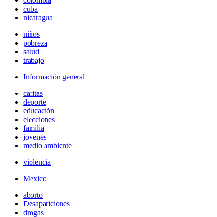
colombia
cuba
nicaragua
niños
pobreza
salud
trabajo
Información general
caritas
deporte
educación
elecciones
familia
jovenes
medio ambiente
violencia
Mexico
aborto
Desapariciones
drogas