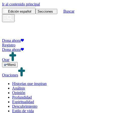
Ir al contenido principal
Buscar
Edición
español
Secciones
Dona ahora
Registro
Dona ahora
Orar
Menú
Oraciones
Historias que inspiran
Análisis
Opinión
Profundidad
Espiritualidad
Descubrimiento
Estilo de vida