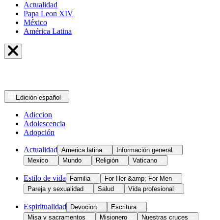
Actualidad
Papa Leon XIV
México
América Latina
Edición
español
Adiccion
Adolescencia
Adopción
Actualidad
America latina
Información general
Mexico
Mundo
Religión
Vaticano
Estilo de vida
Familia
For Her &amp; For Men
Pareja y sexualidad
Salud
Vida profesional
Espiritualidad
Devocion
Escritura
Misa y sacramentos
Misionero
Nuestras cruces