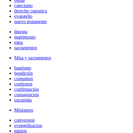
biblia
catecismo
derecho canonico
evangelio
nuevo testamento
liturgia
matrimonio
misa
sacramentos
Misa y sacramentos
bautismo
bendición
comunion
confesion
confirmacion
consagracion
eucaristia
Misionero
conversion
evangelizacion
mision