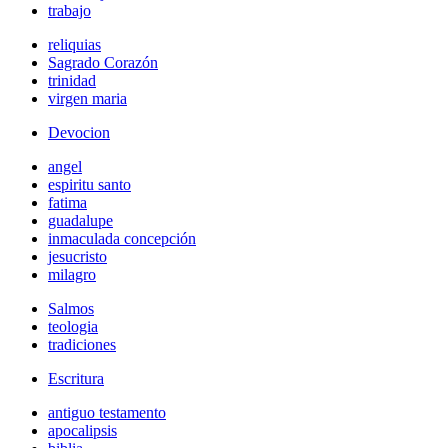
trabajo
reliquias
Sagrado Corazón
trinidad
virgen maria
Devocion
angel
espiritu santo
fatima
guadalupe
inmaculada concepción
jesucristo
milagro
Salmos
teologia
tradiciones
Escritura
antiguo testamento
apocalipsis