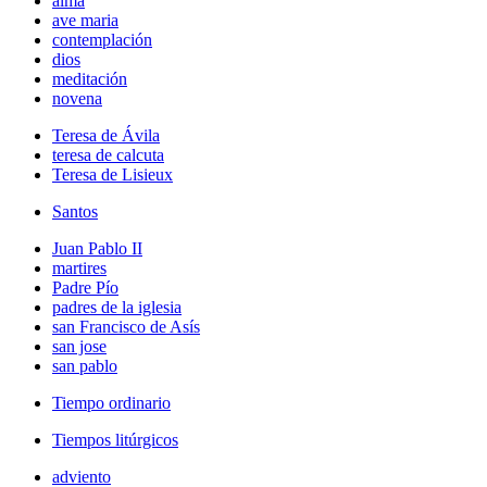
alma
ave maria
contemplación
dios
meditación
novena
Teresa de Ávila
teresa de calcuta
Teresa de Lisieux
Santos
Juan Pablo II
martires
Padre Pío
padres de la iglesia
san Francisco de Asís
san jose
san pablo
Tiempo ordinario
Tiempos litúrgicos
adviento