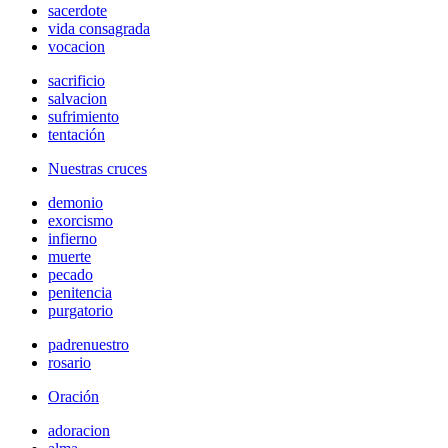
sacerdote
vida consagrada
vocacion
sacrificio
salvacion
sufrimiento
tentación
Nuestras cruces
demonio
exorcismo
infierno
muerte
pecado
penitencia
purgatorio
padrenuestro
rosario
Oración
adoracion