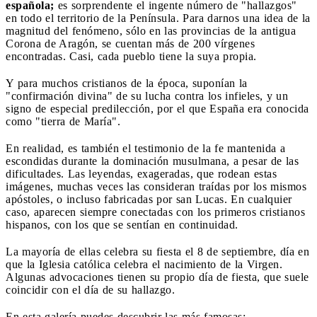
española;
es sorprendente el ingente número de "hallazgos"
en todo el territorio de la Península. Para darnos una idea de la
magnitud del fenómeno, sólo en las provincias de la antigua
Corona de Aragón, se cuentan más de 200 vírgenes
encontradas. Casi, cada pueblo tiene la suya propia.
Y para muchos cristianos de la época, suponían la
"confirmación divina" de su lucha contra los infieles, y un
signo de especial predilección, por el que España era conocida
como "tierra de María".
En realidad, es también el testimonio de la fe mantenida a
escondidas durante la dominación musulmana, a pesar de las
dificultades. Las leyendas, exageradas, que rodean estas
imágenes, muchas veces las consideran traídas por los mismos
apóstoles, o incluso fabricadas por san Lucas. En cualquier
caso, aparecen siempre conectadas con los primeros cristianos
hispanos, con los que se sentían en continuidad.
La mayoría de ellas celebra su fiesta el 8 de septiembre, día en
que la Iglesia católica celebra el nacimiento de la Virgen.
Algunas advocaciones tienen su propio día de fiesta, que suele
coincidir con el día de su hallazgo.
En esta galería puedes descubrir las más famosas: