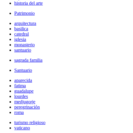
historia del arte
Patrimonio
arquitectura
basilica
catedral
iglesia
monasterio
santuario
sagrada familia
Santuario
aparecida
fatima
guadalupe
lourdes
medjugorje
peregrinación
roma
turismo religioso
vaticano