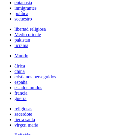
eutanasia
inmigrantes
política
secuestro
libertad religiosa
Medio oriente
pakistan
ucrania
Mundo
áfrica
china
cristianos perseguidos
españa
estados unidos
francia
guerra
religiosas
sacerdote
tierra santa
virgen maria