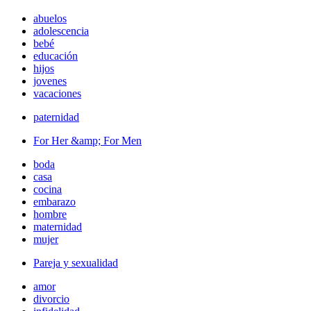
abuelos
adolescencia
bebé
educación
hijos
jovenes
vacaciones
paternidad
For Her &amp; For Men
boda
casa
cocina
embarazo
hombre
maternidad
mujer
Pareja y sexualidad
amor
divorcio