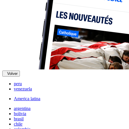
Volver
peru
venezuela
America latina
argentina
bolivia
brasil
chile