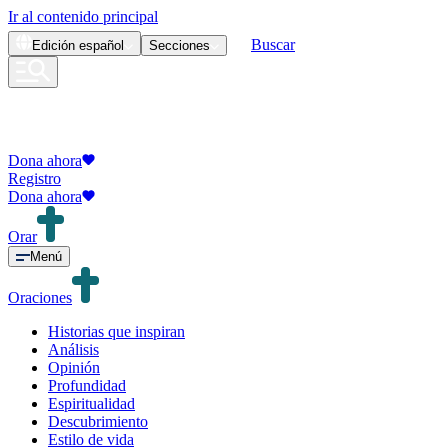
Ir al contenido principal
Buscar
Edición
español
Secciones
Dona ahora
Registro
Dona ahora
Orar
Menú
Oraciones
Historias que inspiran
Análisis
Opinión
Profundidad
Espiritualidad
Descubrimiento
Estilo de vida