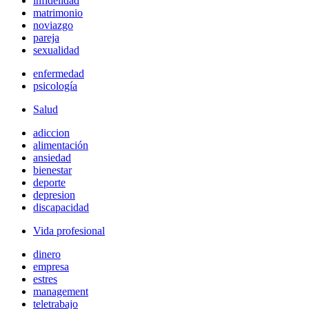
infidelidad
matrimonio
noviazgo
pareja
sexualidad
enfermedad
psicología
Salud
adiccion
alimentación
ansiedad
bienestar
deporte
depresion
discapacidad
Vida profesional
dinero
empresa
estres
management
teletrabajo