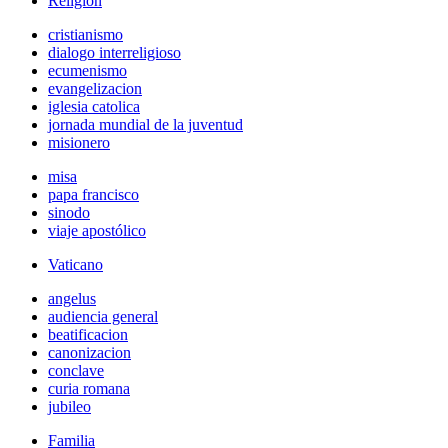
Religión
cristianismo
dialogo interreligioso
ecumenismo
evangelizacion
iglesia catolica
jornada mundial de la juventud
misionero
misa
papa francisco
sinodo
viaje apostólico
Vaticano
angelus
audiencia general
beatificacion
canonizacion
conclave
curia romana
jubileo
Familia