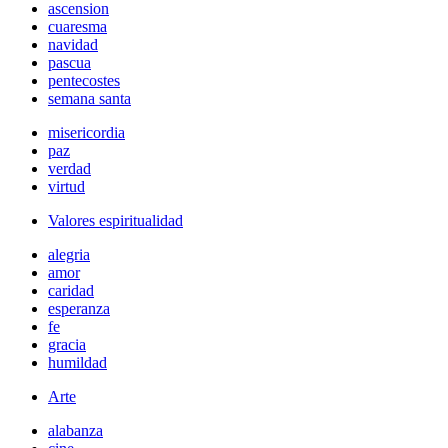
ascension
cuaresma
navidad
pascua
pentecostes
semana santa
misericordia
paz
verdad
virtud
Valores espiritualidad
alegria
amor
caridad
esperanza
fe
gracia
humildad
Arte
alabanza