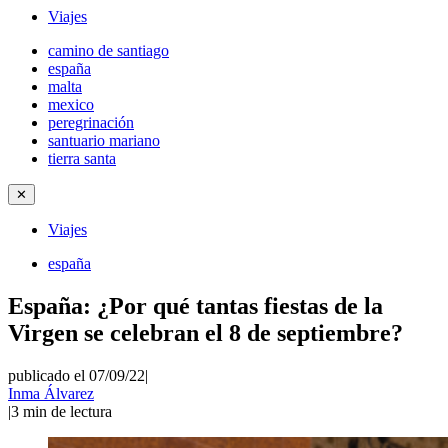
Viajes
camino de santiago
españa
malta
mexico
peregrinación
santuario mariano
tierra santa
✕
Viajes
españa
España: ¿Por qué tantas fiestas de la
Virgen se celebran el 8 de septiembre?
publicado el 07/09/22
|
Inma Álvarez
|
3
min de lectura