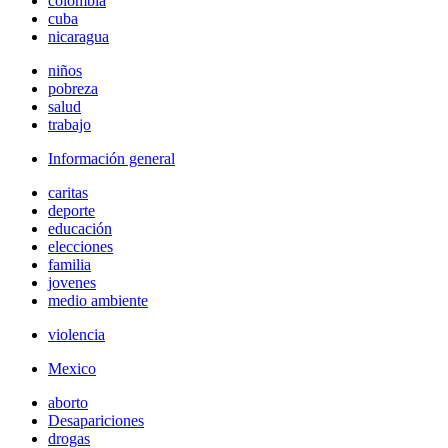
colombia
cuba
nicaragua
niños
pobreza
salud
trabajo
Información general
caritas
deporte
educación
elecciones
familia
jovenes
medio ambiente
violencia
Mexico
aborto
Desapariciones
drogas