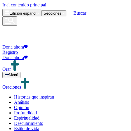
Ir al contenido principal
Buscar
Edición
español
Secciones
Dona ahora
Registro
Dona ahora
Orar
Menú
Oraciones
Historias que inspiran
Análisis
Opinión
Profundidad
Espiritualidad
Descubrimiento
Estilo de vida