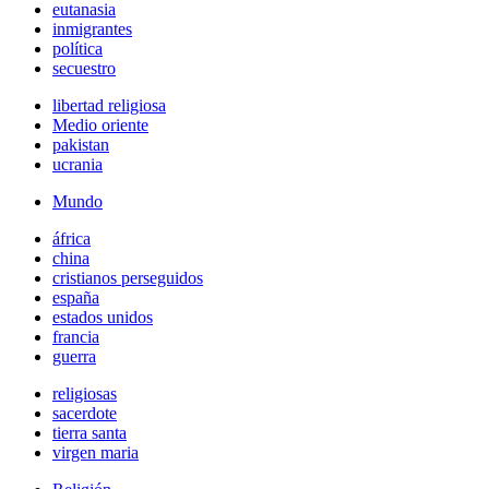
eutanasia
inmigrantes
política
secuestro
libertad religiosa
Medio oriente
pakistan
ucrania
Mundo
áfrica
china
cristianos perseguidos
españa
estados unidos
francia
guerra
religiosas
sacerdote
tierra santa
virgen maria