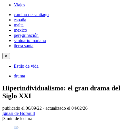
Viajes
camino de santiago
españa
malta
mexico
peregrinación
santuario mariano
tierra santa
✕
Estilo de vida
drama
Hiperindividualismo: el gran drama del
Siglo XXI
publicado el 06/09/22
-
actualizado el 04/02/26
|
Ignasi de Bofarull
|
3
min de lectura