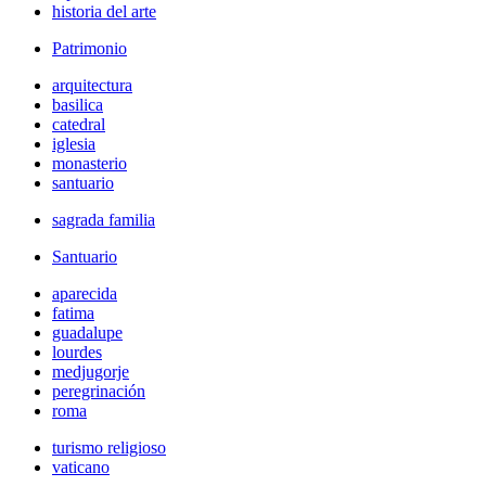
historia del arte
Patrimonio
arquitectura
basilica
catedral
iglesia
monasterio
santuario
sagrada familia
Santuario
aparecida
fatima
guadalupe
lourdes
medjugorje
peregrinación
roma
turismo religioso
vaticano