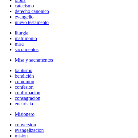
biblia
catecismo
derecho canonico
evangelio
nuevo testamento
liturgia
matrimonio
misa
sacramentos
Misa y sacramentos
bautismo
bendición
comunion
confesion
confirmacion
consagracion
eucaristia
Misionero
conversion
evangelizacion
mision