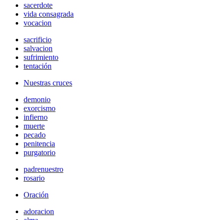
sacerdote
vida consagrada
vocacion
sacrificio
salvacion
sufrimiento
tentación
Nuestras cruces
demonio
exorcismo
infierno
muerte
pecado
penitencia
purgatorio
padrenuestro
rosario
Oración
adoracion