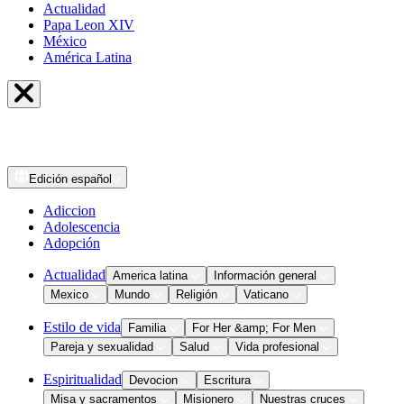
Actualidad
Papa Leon XIV
México
América Latina
Edición
español
Adiccion
Adolescencia
Adopción
Actualidad
America latina
Información general
Mexico
Mundo
Religión
Vaticano
Estilo de vida
Familia
For Her &amp; For Men
Pareja y sexualidad
Salud
Vida profesional
Espiritualidad
Devocion
Escritura
Misa y sacramentos
Misionero
Nuestras cruces