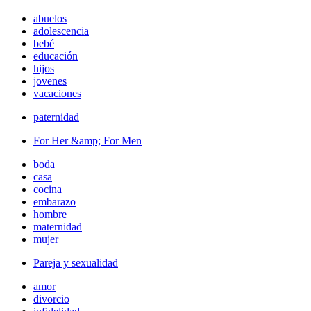
abuelos
adolescencia
bebé
educación
hijos
jovenes
vacaciones
paternidad
For Her &amp; For Men
boda
casa
cocina
embarazo
hombre
maternidad
mujer
Pareja y sexualidad
amor
divorcio