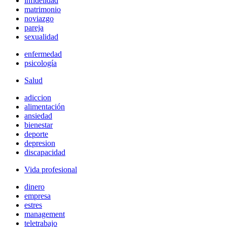
infidelidad
matrimonio
noviazgo
pareja
sexualidad
enfermedad
psicología
Salud
adiccion
alimentación
ansiedad
bienestar
deporte
depresion
discapacidad
Vida profesional
dinero
empresa
estres
management
teletrabajo