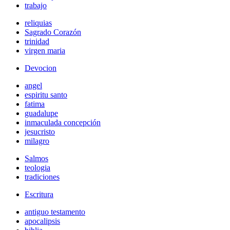
trabajo
reliquias
Sagrado Corazón
trinidad
virgen maria
Devocion
angel
espiritu santo
fatima
guadalupe
inmaculada concepción
jesucristo
milagro
Salmos
teologia
tradiciones
Escritura
antiguo testamento
apocalipsis