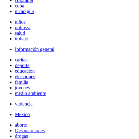
colombia
cuba
nicaragua
niños
pobreza
salud
trabajo
Información general
caritas
deporte
educación
elecciones
familia
jovenes
medio ambiente
violencia
Mexico
aborto
Desapariciones
drogas