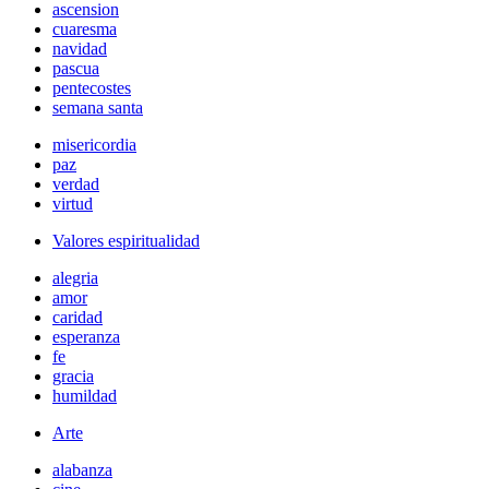
ascension
cuaresma
navidad
pascua
pentecostes
semana santa
misericordia
paz
verdad
virtud
Valores espiritualidad
alegria
amor
caridad
esperanza
fe
gracia
humildad
Arte
alabanza