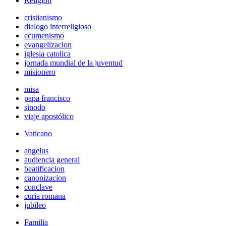
Religión
cristianismo
dialogo interreligioso
ecumenismo
evangelizacion
iglesia catolica
jornada mundial de la juventud
misionero
misa
papa francisco
sinodo
viaje apostólico
Vaticano
angelus
audiencia general
beatificacion
canonizacion
conclave
curia romana
jubileo
Familia