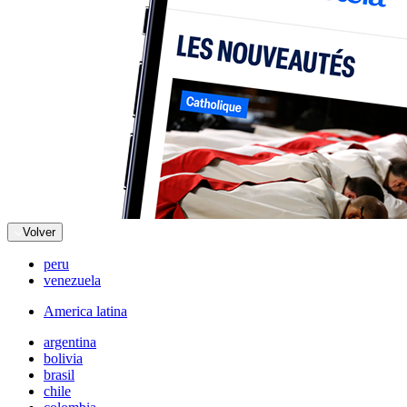
Volver
peru
venezuela
America latina
argentina
bolivia
brasil
chile