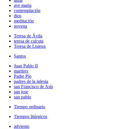
alma
ave maria
contemplación
dios
meditación
novena
Teresa de Ávila
teresa de calcuta
Teresa de Lisieux
Santos
Juan Pablo II
martires
Padre Pío
padres de la iglesia
san Francisco de Asís
san jose
san pablo
Tiempo ordinario
Tiempos litúrgicos
adviento