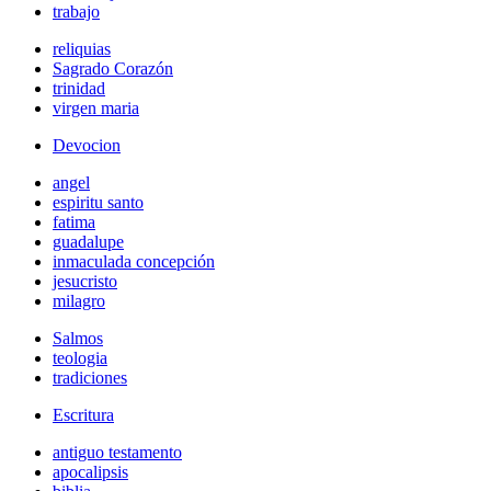
trabajo
reliquias
Sagrado Corazón
trinidad
virgen maria
Devocion
angel
espiritu santo
fatima
guadalupe
inmaculada concepción
jesucristo
milagro
Salmos
teologia
tradiciones
Escritura
antiguo testamento
apocalipsis