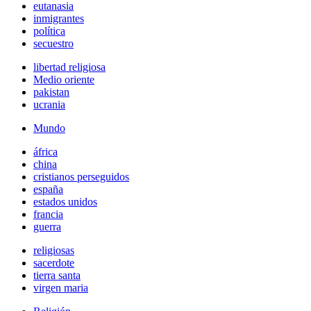
eutanasia
inmigrantes
política
secuestro
libertad religiosa
Medio oriente
pakistan
ucrania
Mundo
áfrica
china
cristianos perseguidos
españa
estados unidos
francia
guerra
religiosas
sacerdote
tierra santa
virgen maria