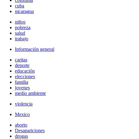
colombia
cuba
nicaragua
niños
pobreza
salud
trabajo
Información general
caritas
deporte
educación
elecciones
familia
jovenes
medio ambiente
violencia
Mexico
aborto
Desapariciones
drogas