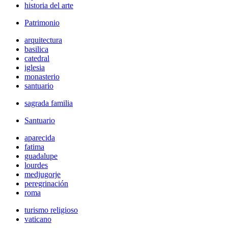
historia del arte
Patrimonio
arquitectura
basilica
catedral
iglesia
monasterio
santuario
sagrada familia
Santuario
aparecida
fatima
guadalupe
lourdes
medjugorje
peregrinación
roma
turismo religioso
vaticano