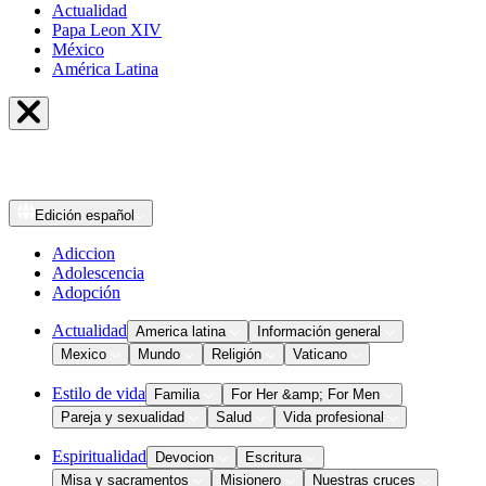
Actualidad
Papa Leon XIV
México
América Latina
Edición
español
Adiccion
Adolescencia
Adopción
Actualidad
America latina
Información general
Mexico
Mundo
Religión
Vaticano
Estilo de vida
Familia
For Her &amp; For Men
Pareja y sexualidad
Salud
Vida profesional
Espiritualidad
Devocion
Escritura
Misa y sacramentos
Misionero
Nuestras cruces