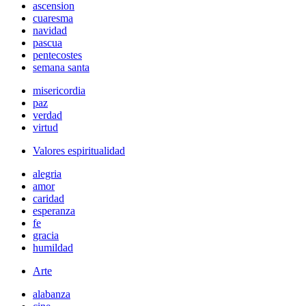
ascension
cuaresma
navidad
pascua
pentecostes
semana santa
misericordia
paz
verdad
virtud
Valores espiritualidad
alegria
amor
caridad
esperanza
fe
gracia
humildad
Arte
alabanza