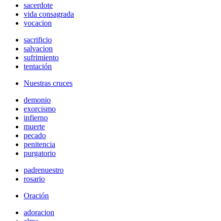
sacerdote
vida consagrada
vocacion
sacrificio
salvacion
sufrimiento
tentación
Nuestras cruces
demonio
exorcismo
infierno
muerte
pecado
penitencia
purgatorio
padrenuestro
rosario
Oración
adoracion