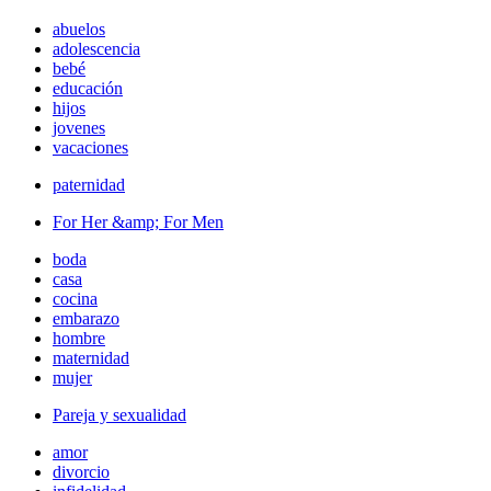
abuelos
adolescencia
bebé
educación
hijos
jovenes
vacaciones
paternidad
For Her &amp; For Men
boda
casa
cocina
embarazo
hombre
maternidad
mujer
Pareja y sexualidad
amor
divorcio