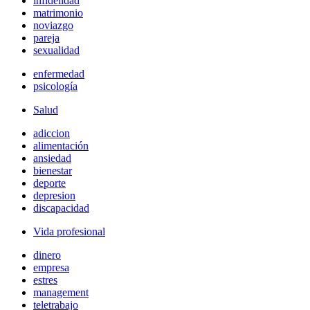
infidelidad
matrimonio
noviazgo
pareja
sexualidad
enfermedad
psicología
Salud
adiccion
alimentación
ansiedad
bienestar
deporte
depresion
discapacidad
Vida profesional
dinero
empresa
estres
management
teletrabajo