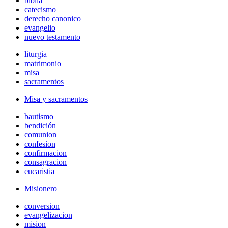
biblia
catecismo
derecho canonico
evangelio
nuevo testamento
liturgia
matrimonio
misa
sacramentos
Misa y sacramentos
bautismo
bendición
comunion
confesion
confirmacion
consagracion
eucaristia
Misionero
conversion
evangelizacion
mision