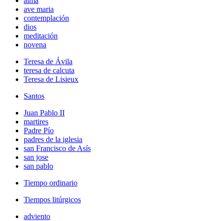
alma
ave maria
contemplación
dios
meditación
novena
Teresa de Ávila
teresa de calcuta
Teresa de Lisieux
Santos
Juan Pablo II
martires
Padre Pío
padres de la iglesia
san Francisco de Asís
san jose
san pablo
Tiempo ordinario
Tiempos litúrgicos
adviento