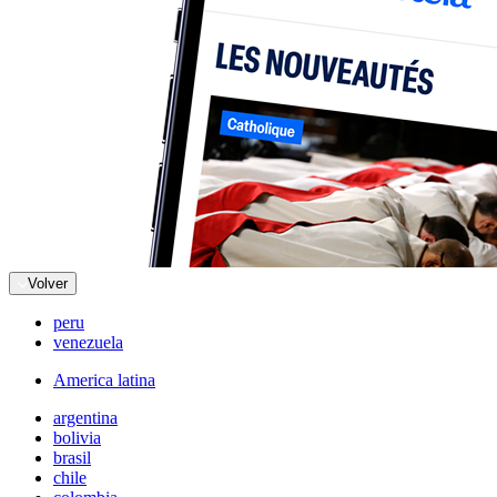
Volver
peru
venezuela
America latina
argentina
bolivia
brasil
chile