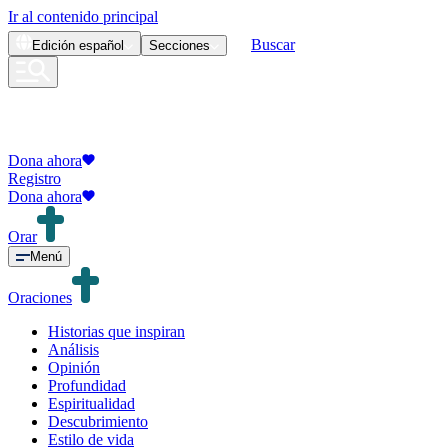
Ir al contenido principal
Buscar
Edición
español
Secciones
Dona ahora
Registro
Dona ahora
Orar
Menú
Oraciones
Historias que inspiran
Análisis
Opinión
Profundidad
Espiritualidad
Descubrimiento
Estilo de vida