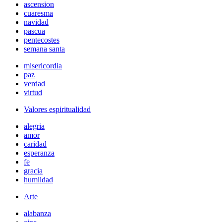
ascension
cuaresma
navidad
pascua
pentecostes
semana santa
misericordia
paz
verdad
virtud
Valores espiritualidad
alegria
amor
caridad
esperanza
fe
gracia
humildad
Arte
alabanza