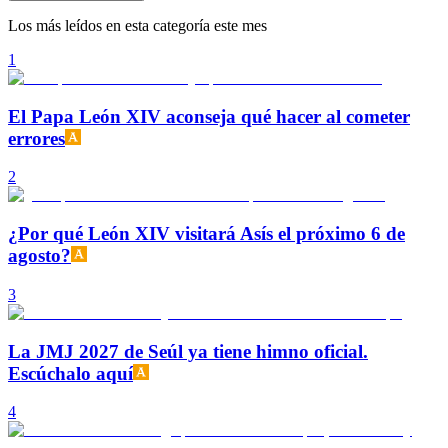
Los más leídos en esta categoría este mes
1
El Papa León XIV aconseja qué hacer al cometer
errores
2
¿Por qué León XIV visitará Asís el próximo 6 de
agosto?
3
La JMJ 2027 de Seúl ya tiene himno oficial.
Escúchalo aquí
4