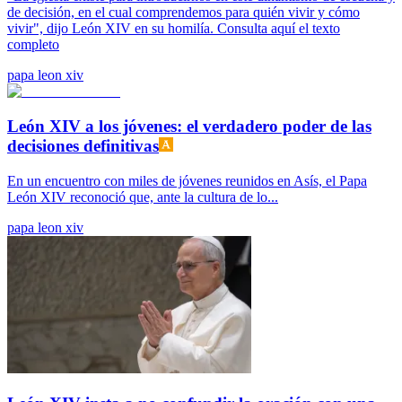
de decisión, en el cual comprendemos para quién vivir y cómo
vivir", dijo León XIV en su homilía. Consulta aquí el texto
completo
papa leon xiv
León XIV a los jóvenes: el verdadero poder de las
decisiones definitivas
En un encuentro con miles de jóvenes reunidos en Asís, el Papa
León XIV reconoció que, ante la cultura de lo...
papa leon xiv