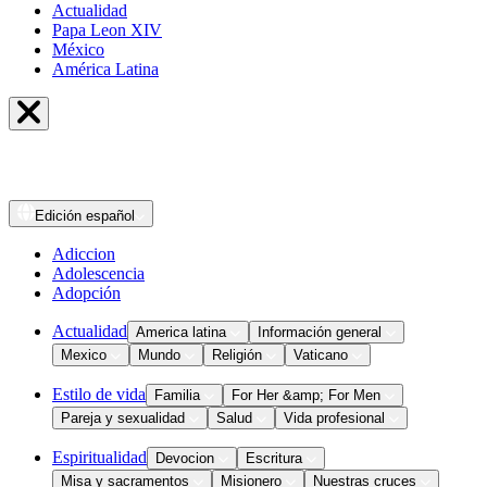
Actualidad
Papa Leon XIV
México
América Latina
Edición
español
Adiccion
Adolescencia
Adopción
Actualidad
America latina
Información general
Mexico
Mundo
Religión
Vaticano
Estilo de vida
Familia
For Her &amp; For Men
Pareja y sexualidad
Salud
Vida profesional
Espiritualidad
Devocion
Escritura
Misa y sacramentos
Misionero
Nuestras cruces