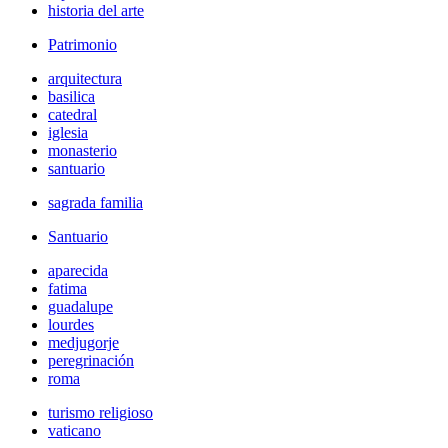
historia del arte
Patrimonio
arquitectura
basilica
catedral
iglesia
monasterio
santuario
sagrada familia
Santuario
aparecida
fatima
guadalupe
lourdes
medjugorje
peregrinación
roma
turismo religioso
vaticano