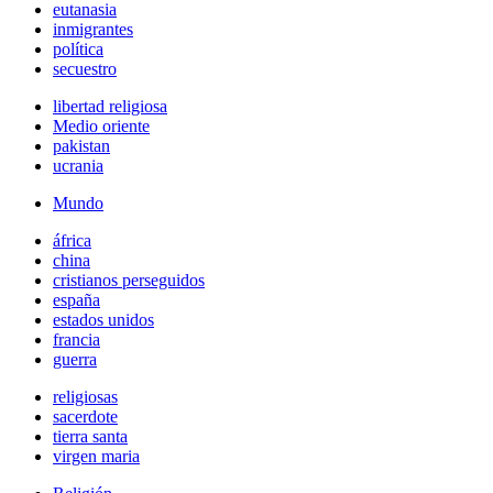
eutanasia
inmigrantes
política
secuestro
libertad religiosa
Medio oriente
pakistan
ucrania
Mundo
áfrica
china
cristianos perseguidos
españa
estados unidos
francia
guerra
religiosas
sacerdote
tierra santa
virgen maria