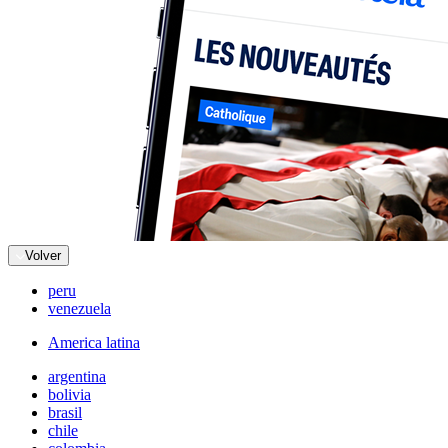
Volver
peru
venezuela
America latina
argentina
bolivia
brasil
chile