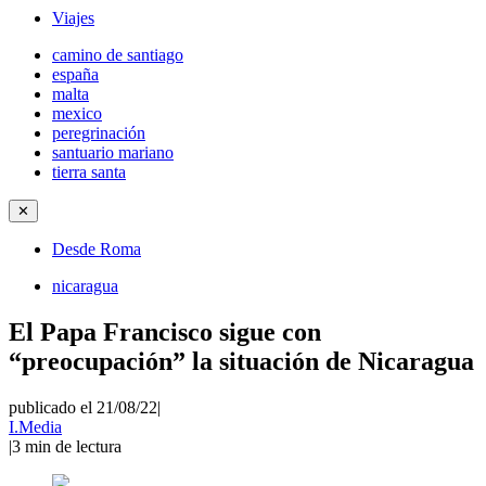
Viajes
camino de santiago
españa
malta
mexico
peregrinación
santuario mariano
tierra santa
✕
Desde Roma
nicaragua
El Papa Francisco sigue con
“preocupación” la situación de Nicaragua
publicado el 21/08/22
|
I.Media
|
3
min de lectura