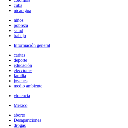
colombia
cuba
nicaragua
niños
pobreza
salud
trabajo
Información general
caritas
deporte
educación
elecciones
familia
jovenes
medio ambiente
violencia
Mexico
aborto
Desapariciones
drogas