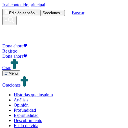
Ir al contenido principal
Buscar
Edición
español
Secciones
Dona ahora
Registro
Dona ahora
Orar
Menú
Oraciones
Historias que inspiran
Análisis
Opinión
Profundidad
Espiritualidad
Descubrimiento
Estilo de vida