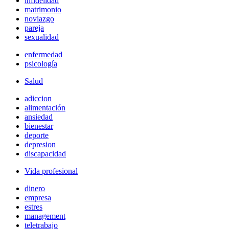
infidelidad
matrimonio
noviazgo
pareja
sexualidad
enfermedad
psicología
Salud
adiccion
alimentación
ansiedad
bienestar
deporte
depresion
discapacidad
Vida profesional
dinero
empresa
estres
management
teletrabajo