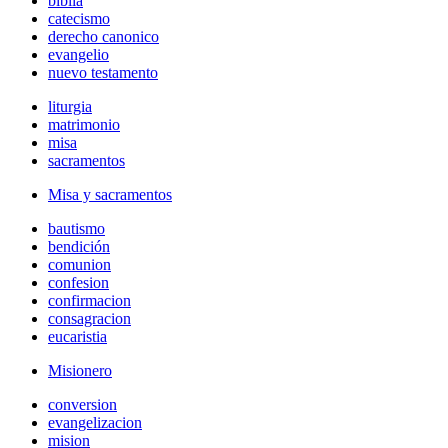
biblia
catecismo
derecho canonico
evangelio
nuevo testamento
liturgia
matrimonio
misa
sacramentos
Misa y sacramentos
bautismo
bendición
comunion
confesion
confirmacion
consagracion
eucaristia
Misionero
conversion
evangelizacion
mision