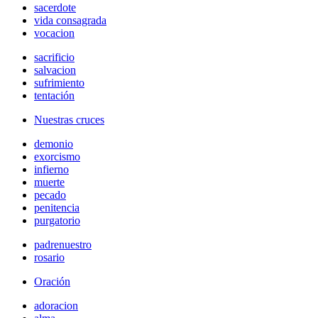
sacerdote
vida consagrada
vocacion
sacrificio
salvacion
sufrimiento
tentación
Nuestras cruces
demonio
exorcismo
infierno
muerte
pecado
penitencia
purgatorio
padrenuestro
rosario
Oración
adoracion