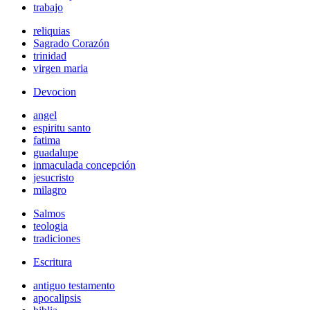
trabajo
reliquias
Sagrado Corazón
trinidad
virgen maria
Devocion
angel
espiritu santo
fatima
guadalupe
inmaculada concepción
jesucristo
milagro
Salmos
teologia
tradiciones
Escritura
antiguo testamento
apocalipsis