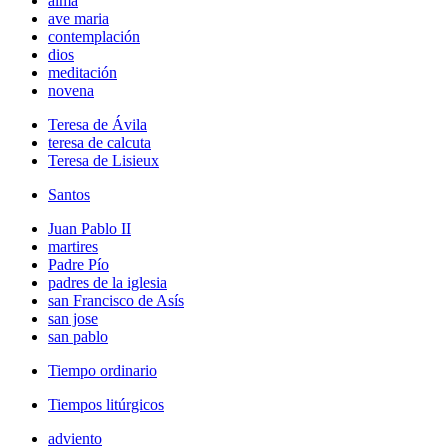
alma
ave maria
contemplación
dios
meditación
novena
Teresa de Ávila
teresa de calcuta
Teresa de Lisieux
Santos
Juan Pablo II
martires
Padre Pío
padres de la iglesia
san Francisco de Asís
san jose
san pablo
Tiempo ordinario
Tiempos litúrgicos
adviento