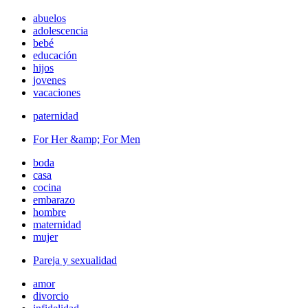
abuelos
adolescencia
bebé
educación
hijos
jovenes
vacaciones
paternidad
For Her &amp; For Men
boda
casa
cocina
embarazo
hombre
maternidad
mujer
Pareja y sexualidad
amor
divorcio