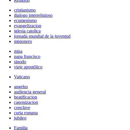
Religión
cristianismo
dialogo interreligioso
ecumenismo
evangelizacion
iglesia catolica
jornada mundial de la juventud
misionero
misa
papa francisco
sinodo
viaje apostólico
Vaticano
angelus
audiencia general
beatificacion
canonizacion
conclave
curia romana
jubileo
Familia