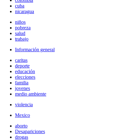
colombia
cuba
nicaragua
niños
pobreza
salud
trabajo
Información general
caritas
deporte
educación
elecciones
familia
jovenes
medio ambiente
violencia
Mexico
aborto
Desapariciones
drogas