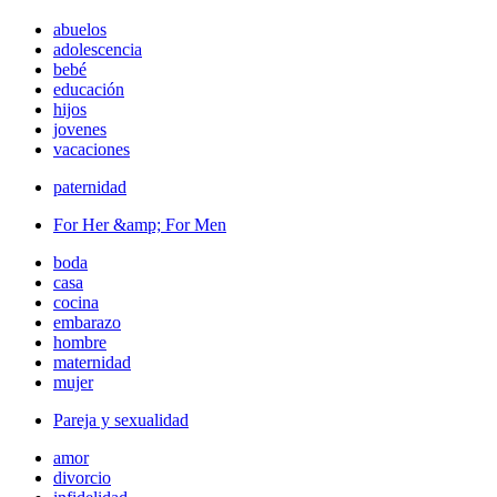
abuelos
adolescencia
bebé
educación
hijos
jovenes
vacaciones
paternidad
For Her &amp; For Men
boda
casa
cocina
embarazo
hombre
maternidad
mujer
Pareja y sexualidad
amor
divorcio