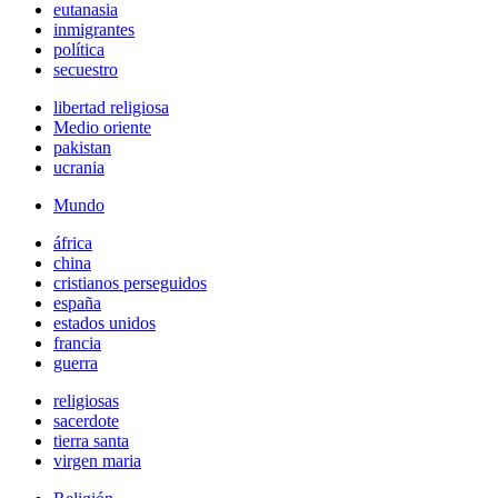
eutanasia
inmigrantes
política
secuestro
libertad religiosa
Medio oriente
pakistan
ucrania
Mundo
áfrica
china
cristianos perseguidos
españa
estados unidos
francia
guerra
religiosas
sacerdote
tierra santa
virgen maria