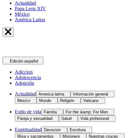
Actualidad
Papa Leon XIV
México
América Latina
Edición
español
Adiccion
Adolescencia
Adopción
Actualidad
America latina
Información general
Mexico
Mundo
Religión
Vaticano
Estilo de vida
Familia
For Her &amp; For Men
Pareja y sexualidad
Salud
Vida profesional
Espiritualidad
Devocion
Escritura
Misa y sacramentos
Misionero
Nuestras cruces