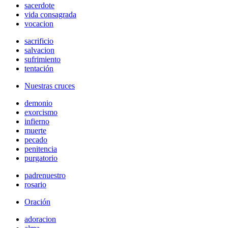
sacerdote
vida consagrada
vocacion
sacrificio
salvacion
sufrimiento
tentación
Nuestras cruces
demonio
exorcismo
infierno
muerte
pecado
penitencia
purgatorio
padrenuestro
rosario
Oración
adoracion