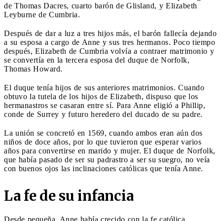
de Thomas Dacres, cuarto barón de Glisland, y Elizabeth
Leyburne de Cumbria.
Después de dar a luz a tres hijos más, el barón fallecía dejando
a su esposa a cargo de Anne y sus tres hermanos. Poco tiempo
después, Elizabeth de Cumbria volvía a contraer matrimonio y
se convertía en la tercera esposa del duque de Norfolk,
Thomas Howard.
El duque tenía hijos de sus anteriores matrimonios. Cuando
obtuvo la tutela de los hijos de Elizabeth, dispuso que los
hermanastros se casaran entre sí. Para Anne eligió a Phillip,
conde de Surrey y futuro heredero del ducado de su padre.
La unión se concretó en 1569, cuando ambos eran aún dos
niños de doce años, por lo que tuvieron que esperar varios
años para convertirse en marido y mujer. El duque de Norfolk,
que había pasado de ser su padrastro a ser su suegro, no veía
con buenos ojos las inclinaciones católicas que tenía Anne.
La fe de su infancia
Desde pequeña, Anne había crecido con la fe católica,