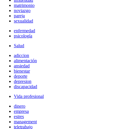
infidelidad
matrimonio
noviazgo
pareja
sexualidad
enfermedad
psicología
Salud
adiccion
alimentación
ansiedad
bienestar
deporte
depresion
discapacidad
Vida profesional
dinero
empresa
estres
management
teletrabajo