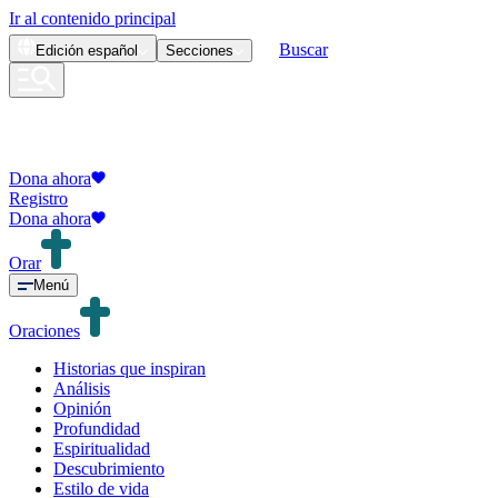
Ir al contenido principal
Buscar
Edición
español
Secciones
Dona ahora
Registro
Dona ahora
Orar
Menú
Oraciones
Historias que inspiran
Análisis
Opinión
Profundidad
Espiritualidad
Descubrimiento
Estilo de vida