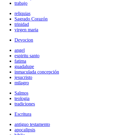
trabajo
reliquias
Sagrado Corazón
trinidad
virgen maria
Devocion
angel
espiritu santo
fatima
guadalupe
inmaculada concepción
jesucristo
milagro
Salmos
teologia
tradiciones
Escritura
antiguo testamento
apocalipsis