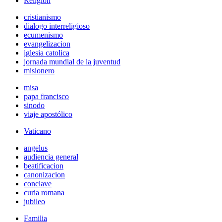
Religión
cristianismo
dialogo interreligioso
ecumenismo
evangelizacion
iglesia catolica
jornada mundial de la juventud
misionero
misa
papa francisco
sinodo
viaje apostólico
Vaticano
angelus
audiencia general
beatificacion
canonizacion
conclave
curia romana
jubileo
Familia