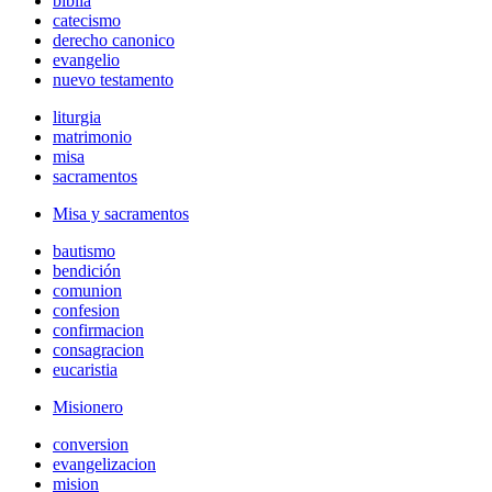
biblia
catecismo
derecho canonico
evangelio
nuevo testamento
liturgia
matrimonio
misa
sacramentos
Misa y sacramentos
bautismo
bendición
comunion
confesion
confirmacion
consagracion
eucaristia
Misionero
conversion
evangelizacion
mision