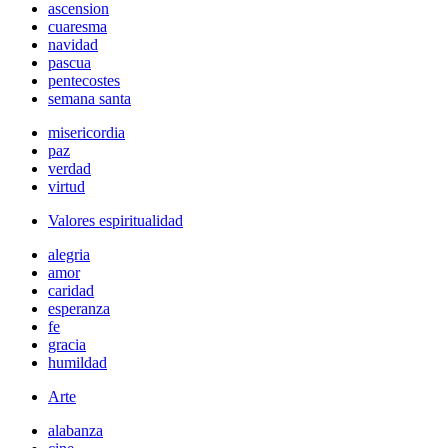
ascension
cuaresma
navidad
pascua
pentecostes
semana santa
misericordia
paz
verdad
virtud
Valores espiritualidad
alegria
amor
caridad
esperanza
fe
gracia
humildad
Arte
alabanza