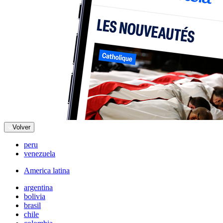
Volver
peru
venezuela
America latina
argentina
bolivia
brasil
chile