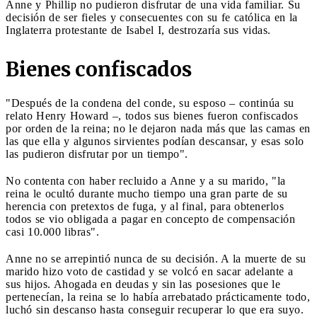
Anne y Phillip no pudieron disfrutar de una vida familiar. Su
decisión de ser fieles y consecuentes con su fe católica en la
Inglaterra protestante de Isabel I, destrozaría sus vidas.
Bienes confiscados
"Después de la condena del conde, su esposo – continúa su
relato Henry Howard –, todos sus bienes fueron confiscados
por orden de la reina; no le dejaron nada más que las camas en
las que ella y algunos sirvientes podían descansar, y esas solo
las pudieron disfrutar por un tiempo".
No contenta con haber recluido a Anne y a su marido, "la
reina le ocultó durante mucho tiempo una gran parte de su
herencia con pretextos de fuga, y al final, para obtenerlos
todos se vio obligada a pagar en concepto de compensación
casi 10.000 libras".
Anne no se arrepintió nunca de su decisión. A la muerte de su
marido hizo voto de castidad y se volcó en sacar adelante a
sus hijos. Ahogada en deudas y sin las posesiones que le
pertenecían, la reina se lo había arrebatado prácticamente todo,
luchó sin descanso hasta conseguir recuperar lo que era suyo.