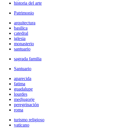
historia del arte
Patrimonio
arquitectura
basilica
catedral
iglesia
monasterio
santuario
sagrada familia
Santuario
aparecida
fatima
guadalupe
lourdes
medjugorje
peregrinación
roma
turismo religioso
vaticano