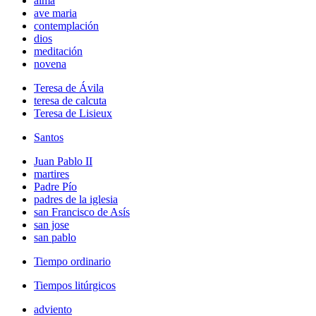
alma
ave maria
contemplación
dios
meditación
novena
Teresa de Ávila
teresa de calcuta
Teresa de Lisieux
Santos
Juan Pablo II
martires
Padre Pío
padres de la iglesia
san Francisco de Asís
san jose
san pablo
Tiempo ordinario
Tiempos litúrgicos
adviento