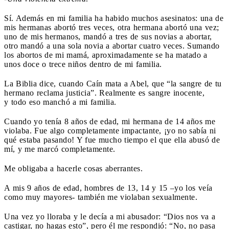
Sí. Además en mi familia ha habido muchos asesinatos: una de
mis hermanas abortó tres veces, otra hermana abortó una vez;
uno de mis hermanos, mandó a tres de sus novias a abortar,
otro mandó a una sola novia a abortar cuatro veces. Sumando
los abortos de mi mamá, aproximadamente se ha matado a
unos doce o trece niños dentro de mi familia.
La Biblia dice, cuando Caín mata a Abel, que “la sangre de tu
hermano reclama justicia”. Realmente es sangre inocente,
y todo eso manchó a mi familia.
Cuando yo tenía 8 años de edad, mi hermana de 14 años me
violaba. Fue algo completamente impactante, ¡yo no sabía ni
qué estaba pasando! Y fue mucho tiempo el que ella abusó de
mí, y me marcó completamente.
Me obligaba a hacerle cosas aberrantes.
A mis 9 años de edad, hombres de 13, 14 y 15 –yo los veía
como muy mayores- también me violaban sexualmente.
Una vez yo lloraba y le decía a mi abusador: “Dios nos va a
castigar, no hagas esto”, pero él me respondió: “No, no pasa