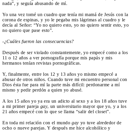
nada”, y seguía abusando de mí.
Yo una vez tomé un cuadro que tenía mi mamá de Jesús con la
corona de espinas, y yo le pegaba mis lágrimas al cuadro y le
decía al Señor: “Yo no quiero esto, yo no quiero sentir esto, yo
no quiero que pase esto”.
-¿Cuáles fueron las consecuencias?
Después de ser violado constantemente, yo empecé como a los
11 o 12 años a ver pornografía porque mis papás y mis
hermanos tenían revistas pornográficas.
Y, finalmente, entre los 12 y 13 años yo mismo empecé a
abusar de otros niños. Cuando tuve mi encuentro personal con
Dios ésta fue para mí la parte más difícil: perdonarme a mí
mismo y pedir perdón a quien yo abusé.
A los 15 años yo ya era un adicto al sexo y a los 18 años tuve
a mi primer pareja
gay
, un universitario mayor que yo, y a los
21 años empecé con lo que se llama “salir del closet”.
En toda mi relación con el mundo
gay
yo tuve alrededor de
ocho o nueve parejas. Y después me hice alcohólico y