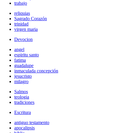
trabajo
reliquias
Sagrado Corazón
trinidad
virgen maria
Devocion
angel
espiritu santo
fatima
guadalupe
inmaculada concepción
jesucristo
milagro
Salmos
teologia
tradiciones
Escritura
antiguo testamento
apocalipsis