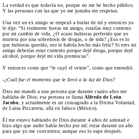
La verdad es que todavía no, porque no me he hecho público.
Y las personas con las que yo me juntaba me respetan.
Una vez un ex amigo se empezó a burlar de mí y entonces yo
le dije: “Si realmente fueras mi amigo, estarías muy contento
por mi cambio de vida. ¿O acaso hubieras preferido que yo
muriera por una sobredosis de drogas, o de sida? ¿Eso es lo
que hubieras querido, eso te habría hecho más feliz? Si eres mi
amigo deberías estar contento porque dejé droga, porque dejé
alcohol, porque dejé mi vida promiscua”.
Y entonces como que “le cayó el veinte”, como que entendió.
-¿Cuál fue el momento que te llevó a la luz de Dios?
Dios me mandó a una persona que durante cuatro años me
hablaba de Dios; esa persona se llama
Alfredo de León
Jacobo
, y actualmente es un consagrado a la Divina Voluntad,
de Luisa Piccarreta, allá en Jalisco (México).
Él me estuvo hablando de Dios durante 4 años de amistad e
hizo algo que nadie había hecho por mí: rezar durante un año
para que yo me convirtiera; aunque eso lo supe después.