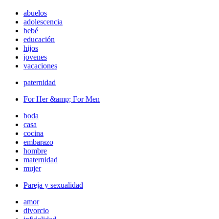
abuelos
adolescencia
bebé
educación
hijos
jovenes
vacaciones
paternidad
For Her &amp; For Men
boda
casa
cocina
embarazo
hombre
maternidad
mujer
Pareja y sexualidad
amor
divorcio