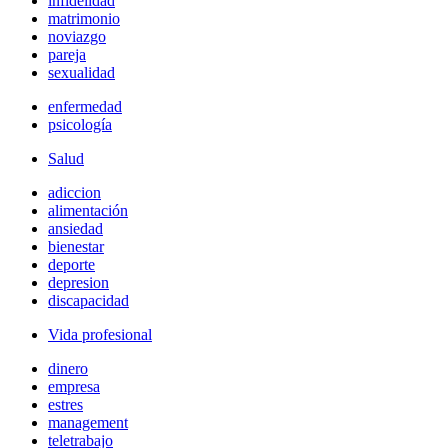
infidelidad
matrimonio
noviazgo
pareja
sexualidad
enfermedad
psicología
Salud
adiccion
alimentación
ansiedad
bienestar
deporte
depresion
discapacidad
Vida profesional
dinero
empresa
estres
management
teletrabajo