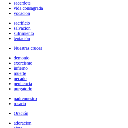
sacerdote
vida consagrada
vocacion
sacrificio
salvacion
sufrimiento
tentación
Nuestras cruces
demonio
exorcismo
infierno
muerte
pecado
penitencia
purgatorio
padrenuestro
rosario
Oración
adoracion