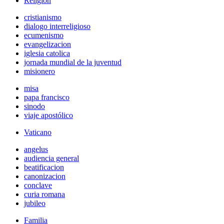
Religión
cristianismo
dialogo interreligioso
ecumenismo
evangelizacion
iglesia catolica
jornada mundial de la juventud
misionero
misa
papa francisco
sinodo
viaje apostólico
Vaticano
angelus
audiencia general
beatificacion
canonizacion
conclave
curia romana
jubileo
Familia