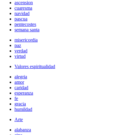
ascension
cuaresma
navidad
pascua
pentecostes
semana santa
misericordia
paz
verdad
virtud
Valores espiritualidad
alegria
amor
caridad
esperanza
fe
gracia
humildad
Arte
alabanza