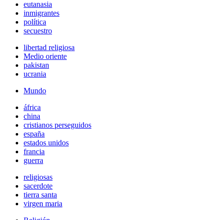
eutanasia
inmigrantes
política
secuestro
libertad religiosa
Medio oriente
pakistan
ucrania
Mundo
áfrica
china
cristianos perseguidos
españa
estados unidos
francia
guerra
religiosas
sacerdote
tierra santa
virgen maria