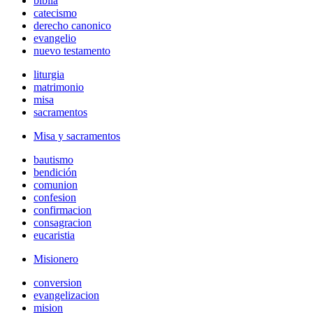
biblia
catecismo
derecho canonico
evangelio
nuevo testamento
liturgia
matrimonio
misa
sacramentos
Misa y sacramentos
bautismo
bendición
comunion
confesion
confirmacion
consagracion
eucaristia
Misionero
conversion
evangelizacion
mision