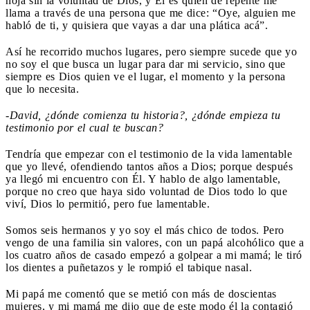
hoja sin la voluntad de Dios, y Él es quien de repente me
llama a través de una persona que me dice: “Oye, alguien me
habló de ti, y quisiera que vayas a dar una plática acá”.
Así he recorrido muchos lugares, pero siempre sucede que yo
no soy el que busca un lugar para dar mi servicio, sino que
siempre es Dios quien ve el lugar, el momento y la persona
que lo necesita.
-David, ¿dónde comienza tu historia?, ¿dónde empieza tu
testimonio por el cual te buscan?
Tendría que empezar con el testimonio de la vida lamentable
que yo llevé, ofendiendo tantos años a Dios; porque después
ya llegó mi encuentro con Él. Y hablo de algo lamentable,
porque no creo que haya sido voluntad de Dios todo lo que
viví, Dios lo permitió, pero fue lamentable.
Somos seis hermanos y yo soy el más chico de todos. Pero
vengo de una familia sin valores, con un papá alcohólico que a
los cuatro años de casado empezó a golpear a mi mamá; le tiró
los dientes a puñetazos y le rompió el tabique nasal.
Mi papá me comentó que se metió con más de doscientas
mujeres, y mi mamá me dijo que de este modo él la contagió