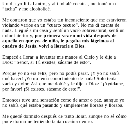
Un día yo fui al antro, y ahí inhalé cocaína, me tomé una
“tacha” y me alcoholicé.
Me contaron que yo estaba tan inconsciente que me estuvieron
violando varios en un “cuarto oscuro”. No me di cuenta de
nada. Llegué a mi casa y sentí un vacío sobrenatural, sentí un
dolor interior y,
por primera vez en mi vida después de
aquella en que yo, de niño, le pegaba mis lágrimas al
cuadro de Jesús, volví a llorarle a Dios.
Empecé a llorar, a levantar mis manos al Cielo y le dije a
Dios: “Señor, si Tú existes, sácame de esto”.
Porque yo no era feliz, pero no podía parar. ¡Y yo no sabía
qué hacer! ¡Yo no tenía conocimiento de nada! Solo tenía
vacío y dolor. Así que me doblé y le dije a Dios: “¡Ayúdame,
por favor! ¡Si existes, sácame de esto!”.
Entonces tuve una sensación como de amor o paz, aunque yo
no sabía qué estaba pasando y simplemente lloraba y lloraba.
Me quedé dormido después de tanto llorar, aunque no sé cómo
pude dormirme teniendo tanta cocaína dentro.