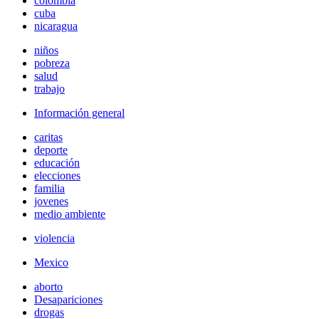
colombia
cuba
nicaragua
niños
pobreza
salud
trabajo
Información general
caritas
deporte
educación
elecciones
familia
jovenes
medio ambiente
violencia
Mexico
aborto
Desapariciones
drogas