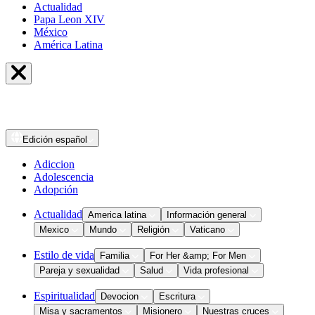
Actualidad
Papa Leon XIV
México
América Latina
Edición
español
Adiccion
Adolescencia
Adopción
Actualidad
America latina
Información general
Mexico
Mundo
Religión
Vaticano
Estilo de vida
Familia
For Her &amp; For Men
Pareja y sexualidad
Salud
Vida profesional
Espiritualidad
Devocion
Escritura
Misa y sacramentos
Misionero
Nuestras cruces