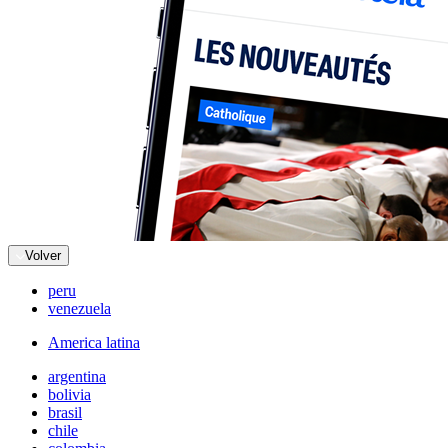
Volver
peru
venezuela
America latina
argentina
bolivia
brasil
chile