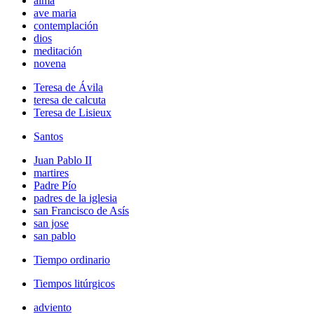
alma
ave maria
contemplación
dios
meditación
novena
Teresa de Ávila
teresa de calcuta
Teresa de Lisieux
Santos
Juan Pablo II
martires
Padre Pío
padres de la iglesia
san Francisco de Asís
san jose
san pablo
Tiempo ordinario
Tiempos litúrgicos
adviento