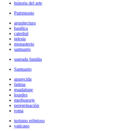
historia del arte
Patrimonio
arquitectura
basilica
catedral
iglesia
monasterio
santuario
sagrada familia
Santuario
aparecida
fatima
guadalupe
lourdes
medjugorje
peregrinación
roma
turismo religioso
vaticano