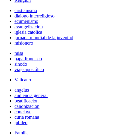
Religión
cristianismo
dialogo interreligioso
ecumenismo
evangelizacion
iglesia catolica
jornada mundial de la juventud
misionero
misa
papa francisco
sinodo
viaje apostólico
Vaticano
angelus
audiencia general
beatificacion
canonizacion
conclave
curia romana
jubileo
Familia