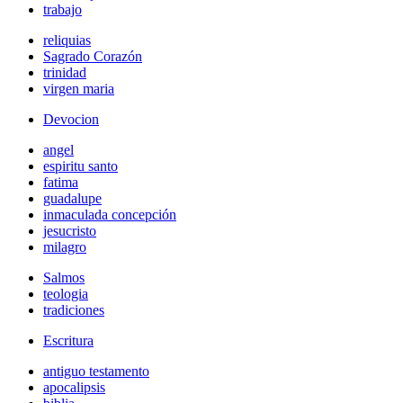
trabajo
reliquias
Sagrado Corazón
trinidad
virgen maria
Devocion
angel
espiritu santo
fatima
guadalupe
inmaculada concepción
jesucristo
milagro
Salmos
teologia
tradiciones
Escritura
antiguo testamento
apocalipsis