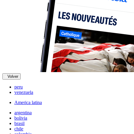
Volver
peru
venezuela
America latina
argentina
bolivia
brasil
chile