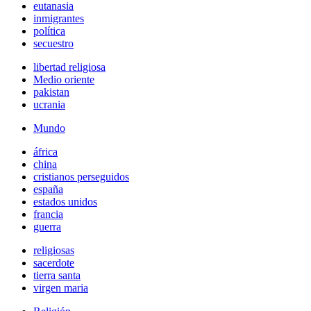
eutanasia
inmigrantes
política
secuestro
libertad religiosa
Medio oriente
pakistan
ucrania
Mundo
áfrica
china
cristianos perseguidos
españa
estados unidos
francia
guerra
religiosas
sacerdote
tierra santa
virgen maria