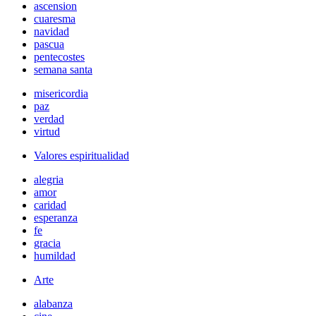
ascension
cuaresma
navidad
pascua
pentecostes
semana santa
misericordia
paz
verdad
virtud
Valores espiritualidad
alegria
amor
caridad
esperanza
fe
gracia
humildad
Arte
alabanza