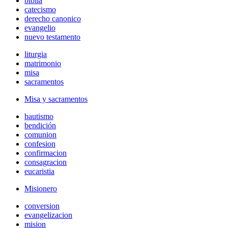
biblia
catecismo
derecho canonico
evangelio
nuevo testamento
liturgia
matrimonio
misa
sacramentos
Misa y sacramentos
bautismo
bendición
comunion
confesion
confirmacion
consagracion
eucaristia
Misionero
conversion
evangelizacion
mision