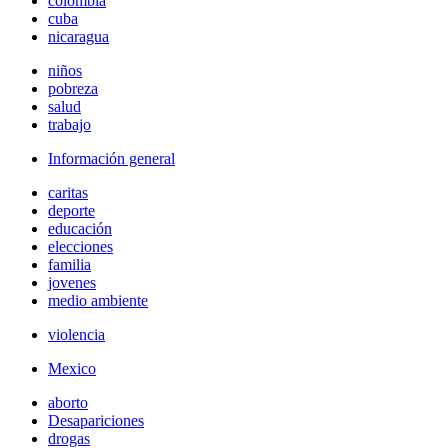
colombia
cuba
nicaragua
niños
pobreza
salud
trabajo
Información general
caritas
deporte
educación
elecciones
familia
jovenes
medio ambiente
violencia
Mexico
aborto
Desapariciones
drogas