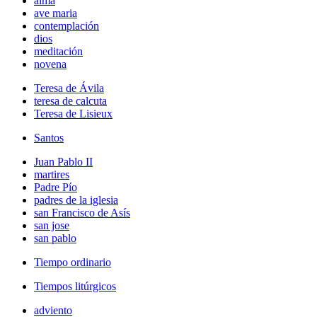
alma
ave maria
contemplación
dios
meditación
novena
Teresa de Ávila
teresa de calcuta
Teresa de Lisieux
Santos
Juan Pablo II
martires
Padre Pío
padres de la iglesia
san Francisco de Asís
san jose
san pablo
Tiempo ordinario
Tiempos litúrgicos
adviento