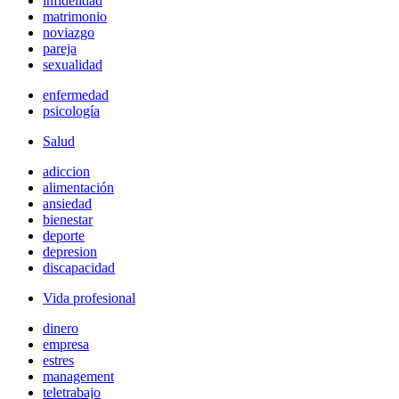
infidelidad
matrimonio
noviazgo
pareja
sexualidad
enfermedad
psicología
Salud
adiccion
alimentación
ansiedad
bienestar
deporte
depresion
discapacidad
Vida profesional
dinero
empresa
estres
management
teletrabajo