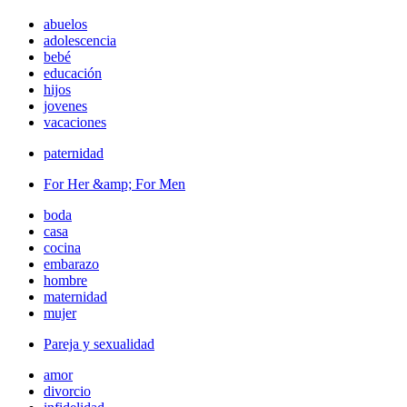
abuelos
adolescencia
bebé
educación
hijos
jovenes
vacaciones
paternidad
For Her &amp; For Men
boda
casa
cocina
embarazo
hombre
maternidad
mujer
Pareja y sexualidad
amor
divorcio