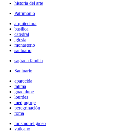
historia del arte
Patrimonio
arquitectura
basilica
catedral
iglesia
monasterio
santuario
sagrada familia
Santuario
aparecida
fatima
guadalupe
lourdes
medjugorje
peregrinación
roma
turismo religioso
vaticano