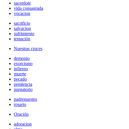
sacerdote
vida consagrada
vocacion
sacrificio
salvacion
sufrimiento
tentación
Nuestras cruces
demonio
exorcismo
infierno
muerte
pecado
penitencia
purgatorio
padrenuestro
rosario
Oración
adoracion