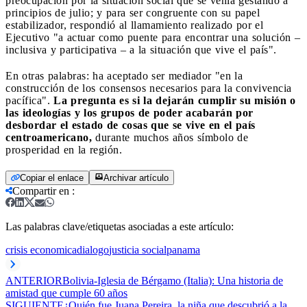
preocupación por la situación social que se venía gestando a
principios de julio; y para ser congruente con su papel
estabilizador, respondió al llamamiento realizado por el
Ejecutivo "a actuar como puente para encontrar una solución –
inclusiva y participativa – a la situación que vive el país".
En otras palabras: ha aceptado ser mediador "en la
construcción de los consensos necesarios para la convivencia
pacífica".
La pregunta es si la dejarán cumplir su misión o
las ideologías y los grupos de poder acabarán por
desbordar el estado de cosas que se vive en el país
centroamericano,
durante muchos años símbolo de
prosperidad en la región.
Copiar el enlace
Archivar artículo
Compartir en
:
Las palabras clave/etiquetas asociadas a este artículo:
crisis economica
dialogo
justicia social
panama
ANTERIOR
Bolivia-Iglesia de Bérgamo (Italia): Una historia de
amistad que cumple 60 años
SIGUIENTE
¿Quién fue Juana Pereira, la niña que descubrió a la