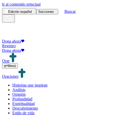
Ir al contenido principal
Buscar
Edición
español
Secciones
Dona ahora
Registro
Dona ahora
Orar
Menú
Oraciones
Historias que inspiran
Análisis
Opinión
Profundidad
Espiritualidad
Descubrimiento
Estilo de vida