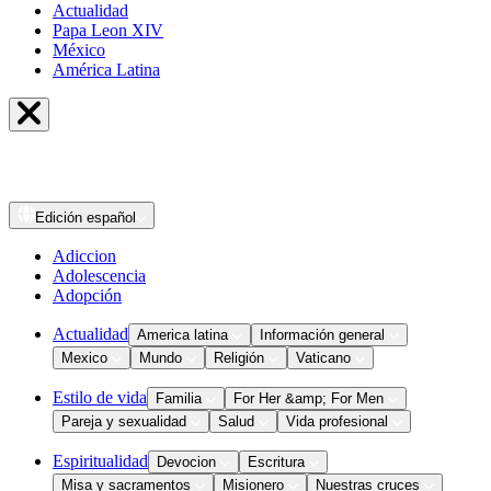
Actualidad
Papa Leon XIV
México
América Latina
Edición
español
Adiccion
Adolescencia
Adopción
Actualidad
America latina
Información general
Mexico
Mundo
Religión
Vaticano
Estilo de vida
Familia
For Her &amp; For Men
Pareja y sexualidad
Salud
Vida profesional
Espiritualidad
Devocion
Escritura
Misa y sacramentos
Misionero
Nuestras cruces