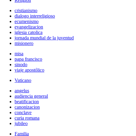
Religión
cristianismo
dialogo interreligioso
ecumenismo
evangelizacion
iglesia catolica
jornada mundial de la juventud
misionero
misa
papa francisco
sinodo
viaje apostólico
Vaticano
angelus
audiencia general
beatificacion
canonizacion
conclave
curia romana
jubileo
Familia