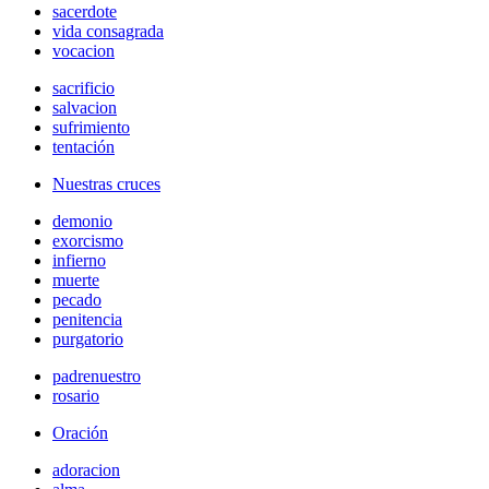
sacerdote
vida consagrada
vocacion
sacrificio
salvacion
sufrimiento
tentación
Nuestras cruces
demonio
exorcismo
infierno
muerte
pecado
penitencia
purgatorio
padrenuestro
rosario
Oración
adoracion