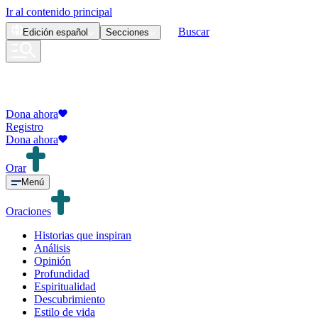
Ir al contenido principal
Buscar
Edición
español
Secciones
Dona ahora
Registro
Dona ahora
Orar
Menú
Oraciones
Historias que inspiran
Análisis
Opinión
Profundidad
Espiritualidad
Descubrimiento
Estilo de vida