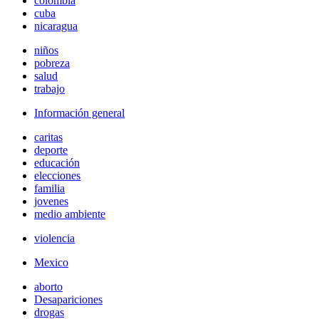
colombia
cuba
nicaragua
niños
pobreza
salud
trabajo
Información general
caritas
deporte
educación
elecciones
familia
jovenes
medio ambiente
violencia
Mexico
aborto
Desapariciones
drogas