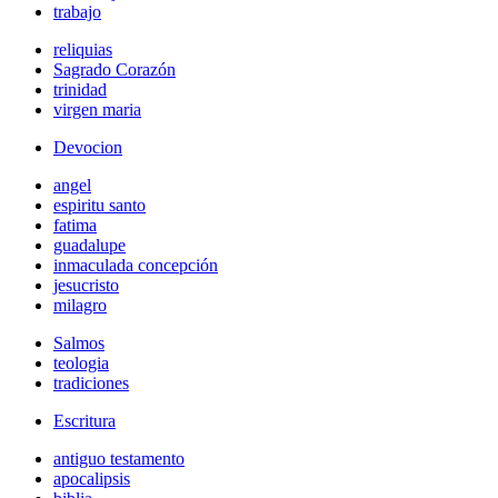
trabajo
reliquias
Sagrado Corazón
trinidad
virgen maria
Devocion
angel
espiritu santo
fatima
guadalupe
inmaculada concepción
jesucristo
milagro
Salmos
teologia
tradiciones
Escritura
antiguo testamento
apocalipsis