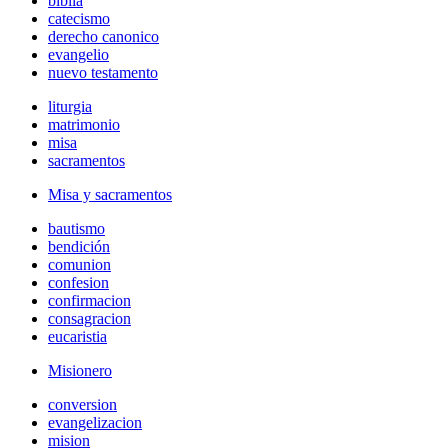
biblia
catecismo
derecho canonico
evangelio
nuevo testamento
liturgia
matrimonio
misa
sacramentos
Misa y sacramentos
bautismo
bendición
comunion
confesion
confirmacion
consagracion
eucaristia
Misionero
conversion
evangelizacion
mision