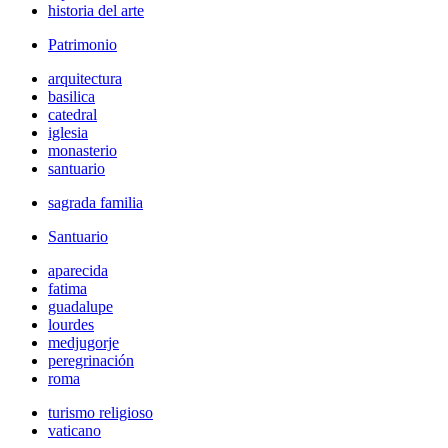
historia del arte
Patrimonio
arquitectura
basilica
catedral
iglesia
monasterio
santuario
sagrada familia
Santuario
aparecida
fatima
guadalupe
lourdes
medjugorje
peregrinación
roma
turismo religioso
vaticano