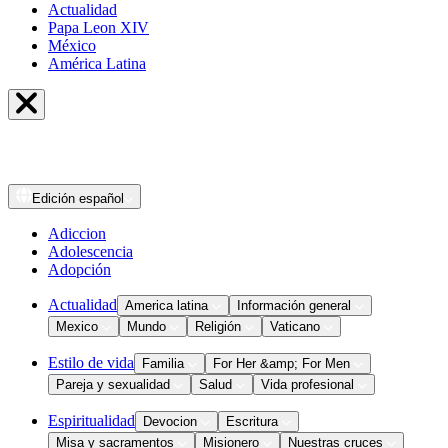
Actualidad
Papa Leon XIV
México
América Latina
Edición
español
Adiccion
Adolescencia
Adopción
Actualidad
America latina
Información general
Mexico
Mundo
Religión
Vaticano
Estilo de vida
Familia
For Her &amp; For Men
Pareja y sexualidad
Salud
Vida profesional
Espiritualidad
Devocion
Escritura
Misa y sacramentos
Misionero
Nuestras cruces