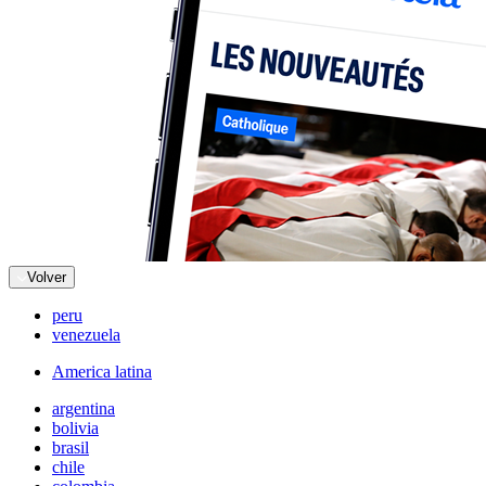
Volver
peru
venezuela
America latina
argentina
bolivia
brasil
chile