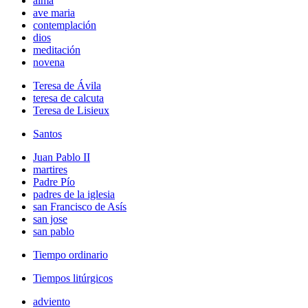
alma
ave maria
contemplación
dios
meditación
novena
Teresa de Ávila
teresa de calcuta
Teresa de Lisieux
Santos
Juan Pablo II
martires
Padre Pío
padres de la iglesia
san Francisco de Asís
san jose
san pablo
Tiempo ordinario
Tiempos litúrgicos
adviento