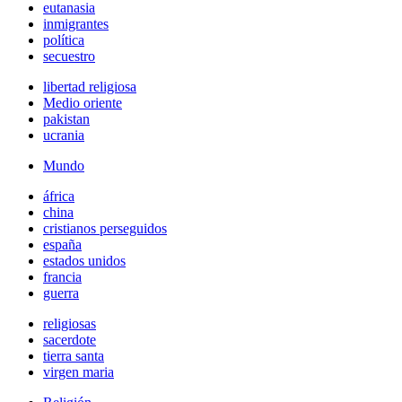
eutanasia
inmigrantes
política
secuestro
libertad religiosa
Medio oriente
pakistan
ucrania
Mundo
áfrica
china
cristianos perseguidos
españa
estados unidos
francia
guerra
religiosas
sacerdote
tierra santa
virgen maria