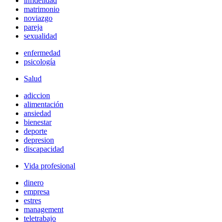
infidelidad
matrimonio
noviazgo
pareja
sexualidad
enfermedad
psicología
Salud
adiccion
alimentación
ansiedad
bienestar
deporte
depresion
discapacidad
Vida profesional
dinero
empresa
estres
management
teletrabajo