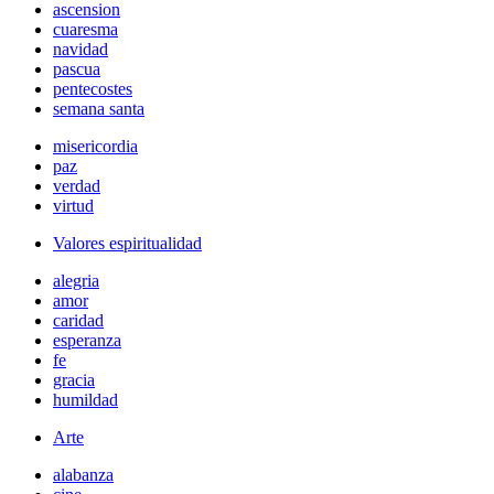
ascension
cuaresma
navidad
pascua
pentecostes
semana santa
misericordia
paz
verdad
virtud
Valores espiritualidad
alegria
amor
caridad
esperanza
fe
gracia
humildad
Arte
alabanza