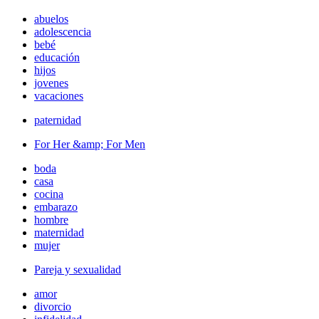
abuelos
adolescencia
bebé
educación
hijos
jovenes
vacaciones
paternidad
For Her &amp; For Men
boda
casa
cocina
embarazo
hombre
maternidad
mujer
Pareja y sexualidad
amor
divorcio