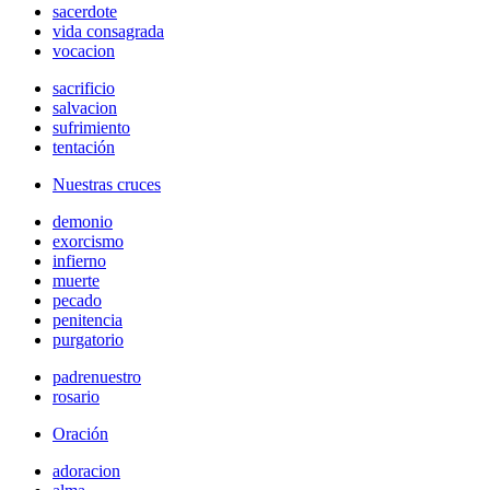
sacerdote
vida consagrada
vocacion
sacrificio
salvacion
sufrimiento
tentación
Nuestras cruces
demonio
exorcismo
infierno
muerte
pecado
penitencia
purgatorio
padrenuestro
rosario
Oración
adoracion