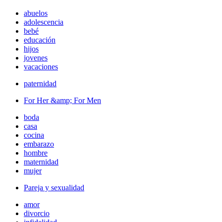
abuelos
adolescencia
bebé
educación
hijos
jovenes
vacaciones
paternidad
For Her &amp; For Men
boda
casa
cocina
embarazo
hombre
maternidad
mujer
Pareja y sexualidad
amor
divorcio