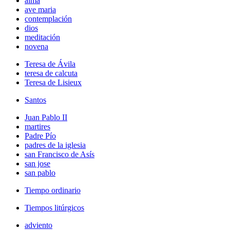
alma
ave maria
contemplación
dios
meditación
novena
Teresa de Ávila
teresa de calcuta
Teresa de Lisieux
Santos
Juan Pablo II
martires
Padre Pío
padres de la iglesia
san Francisco de Asís
san jose
san pablo
Tiempo ordinario
Tiempos litúrgicos
adviento