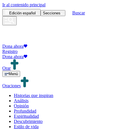
Ir al contenido principal
Buscar
Edición
español
Secciones
Dona ahora
Registro
Dona ahora
Orar
Menú
Oraciones
Historias que inspiran
Análisis
Opinión
Profundidad
Espiritualidad
Descubrimiento
Estilo de vida