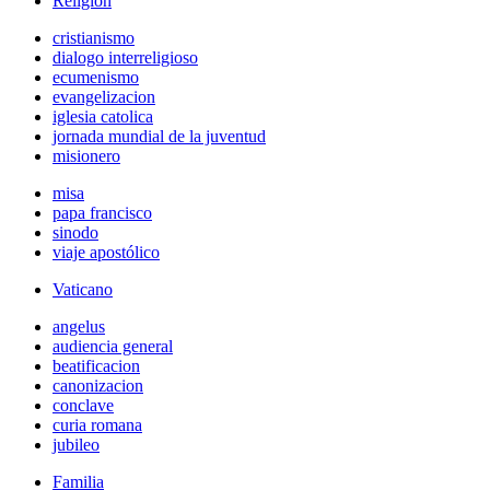
Religión
cristianismo
dialogo interreligioso
ecumenismo
evangelizacion
iglesia catolica
jornada mundial de la juventud
misionero
misa
papa francisco
sinodo
viaje apostólico
Vaticano
angelus
audiencia general
beatificacion
canonizacion
conclave
curia romana
jubileo
Familia