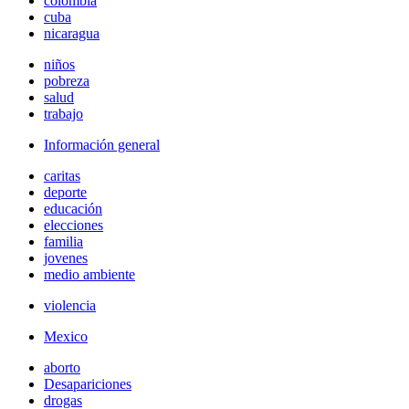
colombia
cuba
nicaragua
niños
pobreza
salud
trabajo
Información general
caritas
deporte
educación
elecciones
familia
jovenes
medio ambiente
violencia
Mexico
aborto
Desapariciones
drogas