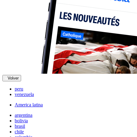
Volver
peru
venezuela
America latina
argentina
bolivia
brasil
chile