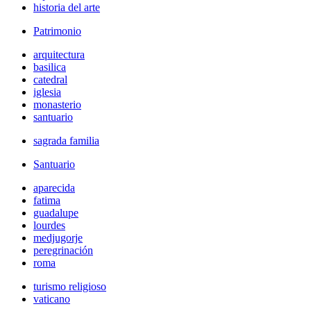
historia del arte
Patrimonio
arquitectura
basilica
catedral
iglesia
monasterio
santuario
sagrada familia
Santuario
aparecida
fatima
guadalupe
lourdes
medjugorje
peregrinación
roma
turismo religioso
vaticano