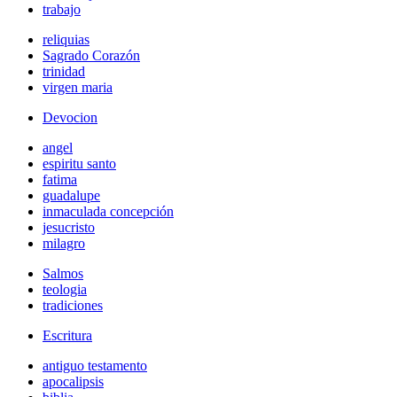
trabajo
reliquias
Sagrado Corazón
trinidad
virgen maria
Devocion
angel
espiritu santo
fatima
guadalupe
inmaculada concepción
jesucristo
milagro
Salmos
teologia
tradiciones
Escritura
antiguo testamento
apocalipsis