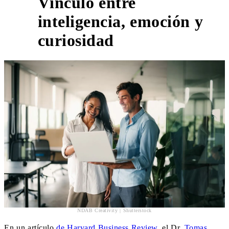
Vínculo entre
inteligencia, emoción y
1
curiosidad
NDAB Creativity | Shutterstock
En un artículo
de Harvard Business Review
, el Dr.
Tomas