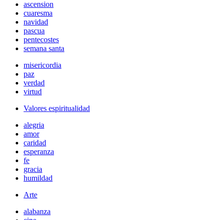
ascension
cuaresma
navidad
pascua
pentecostes
semana santa
misericordia
paz
verdad
virtud
Valores espiritualidad
alegria
amor
caridad
esperanza
fe
gracia
humildad
Arte
alabanza