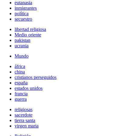
eutanasia
inmigrantes
política
secuestro
libertad religiosa
Medio oriente
pakistan
ucrania
Mundo
áfrica
china
cristianos perseguidos
españa
estados unidos
francia
guerra
religiosas
sacerdote
tierra santa
virgen maria