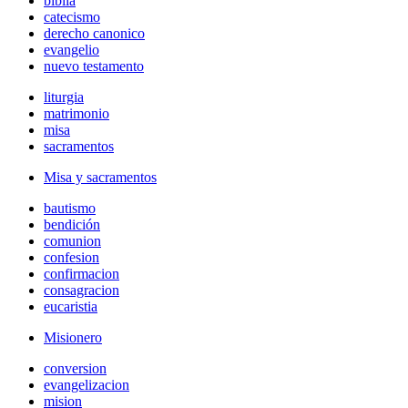
biblia
catecismo
derecho canonico
evangelio
nuevo testamento
liturgia
matrimonio
misa
sacramentos
Misa y sacramentos
bautismo
bendición
comunion
confesion
confirmacion
consagracion
eucaristia
Misionero
conversion
evangelizacion
mision