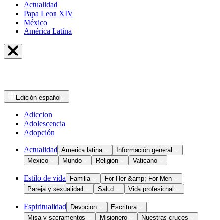
Actualidad
Papa Leon XIV
México
América Latina
Edición
español
Adiccion
Adolescencia
Adopción
Actualidad
America latina
Información general
Mexico
Mundo
Religión
Vaticano
Estilo de vida
Familia
For Her &amp; For Men
Pareja y sexualidad
Salud
Vida profesional
Espiritualidad
Devocion
Escritura
Misa y sacramentos
Misionero
Nuestras cruces