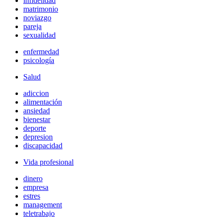
infidelidad
matrimonio
noviazgo
pareja
sexualidad
enfermedad
psicología
Salud
adiccion
alimentación
ansiedad
bienestar
deporte
depresion
discapacidad
Vida profesional
dinero
empresa
estres
management
teletrabajo