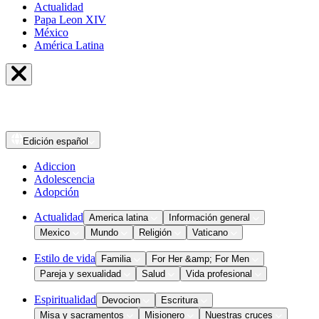
Actualidad
Papa Leon XIV
México
América Latina
Edición
español
Adiccion
Adolescencia
Adopción
Actualidad
America latina
Información general
Mexico
Mundo
Religión
Vaticano
Estilo de vida
Familia
For Her &amp; For Men
Pareja y sexualidad
Salud
Vida profesional
Espiritualidad
Devocion
Escritura
Misa y sacramentos
Misionero
Nuestras cruces