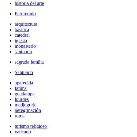
historia del arte
Patrimonio
arquitectura
basilica
catedral
iglesia
monasterio
santuario
sagrada familia
Santuario
aparecida
fatima
guadalupe
lourdes
medjugorje
peregrinación
roma
turismo religioso
vaticano