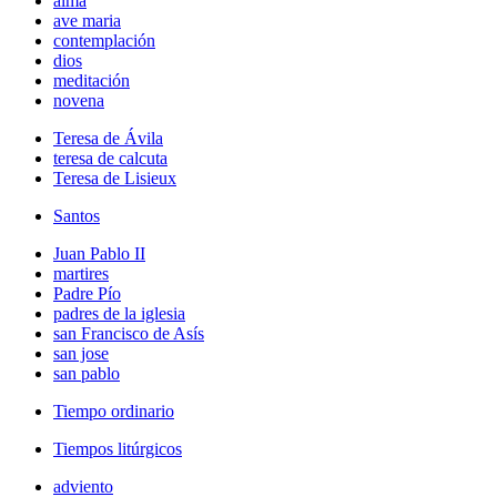
alma
ave maria
contemplación
dios
meditación
novena
Teresa de Ávila
teresa de calcuta
Teresa de Lisieux
Santos
Juan Pablo II
martires
Padre Pío
padres de la iglesia
san Francisco de Asís
san jose
san pablo
Tiempo ordinario
Tiempos litúrgicos
adviento