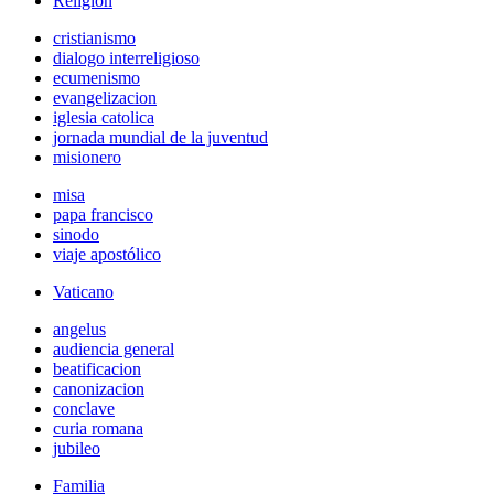
Religión
cristianismo
dialogo interreligioso
ecumenismo
evangelizacion
iglesia catolica
jornada mundial de la juventud
misionero
misa
papa francisco
sinodo
viaje apostólico
Vaticano
angelus
audiencia general
beatificacion
canonizacion
conclave
curia romana
jubileo
Familia