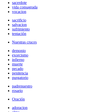
sacerdote
vida consagrada
vocacion
sacrificio
salvacion
sufrimiento
tentación
Nuestras cruces
demonio
exorcismo
infierno
muerte
pecado
penitencia
purgatorio
padrenuestro
rosario
Oración
adoracion