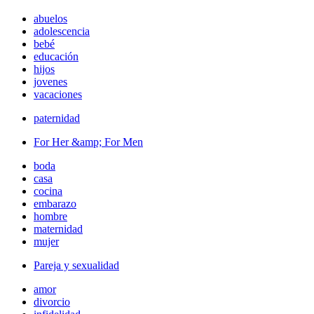
abuelos
adolescencia
bebé
educación
hijos
jovenes
vacaciones
paternidad
For Her &amp; For Men
boda
casa
cocina
embarazo
hombre
maternidad
mujer
Pareja y sexualidad
amor
divorcio