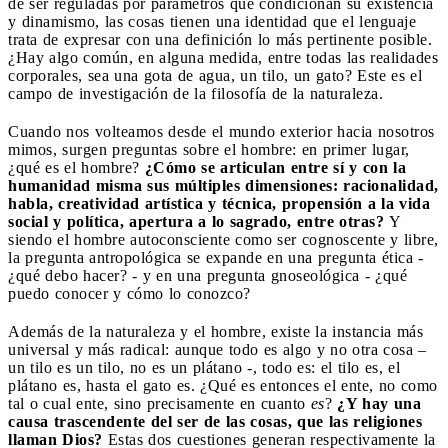
de ser reguladas por parámetros que condicionan su existencia
y dinamismo, las cosas tienen una identidad que el lenguaje
trata de expresar con una definición lo más pertinente posible.
¿Hay algo común, en alguna medida, entre todas las realidades
corporales, sea una gota de agua, un tilo, un gato? Este es el
campo de investigación de la filosofía de la naturaleza.
Cuando nos volteamos desde el mundo exterior hacia nosotros
mimos, surgen preguntas sobre el hombre: en primer lugar,
¿qué es el hombre?
¿Cómo se articulan entre sí y con la
humanidad misma sus múltiples dimensiones: racionalidad,
habla, creatividad artística y técnica, propensión a la vida
social y política, apertura a lo sagrado, entre otras?
Y
siendo el hombre autoconsciente como ser cognoscente y libre,
la pregunta antropológica se expande en una pregunta ética -
¿qué debo hacer? - y en una pregunta gnoseológica - ¿qué
puedo conocer y cómo lo conozco?
Además de la naturaleza y el hombre, existe la instancia más
universal y más radical: aunque todo es algo y no otra cosa –
un tilo es un tilo, no es un plátano -, todo es: el tilo es, el
plátano es, hasta el gato es. ¿Qué es entonces el ente, no como
tal o cual ente, sino precisamente en cuanto
es
?
¿Y hay una
causa trascendente del ser de las cosas, que las religiones
llaman Dios?
Estas dos cuestiones generan respectivamente la