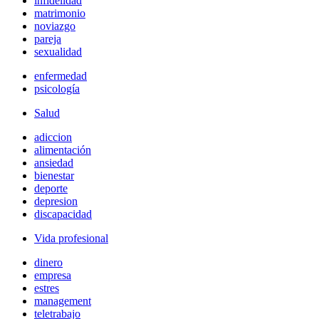
infidelidad
matrimonio
noviazgo
pareja
sexualidad
enfermedad
psicología
Salud
adiccion
alimentación
ansiedad
bienestar
deporte
depresion
discapacidad
Vida profesional
dinero
empresa
estres
management
teletrabajo