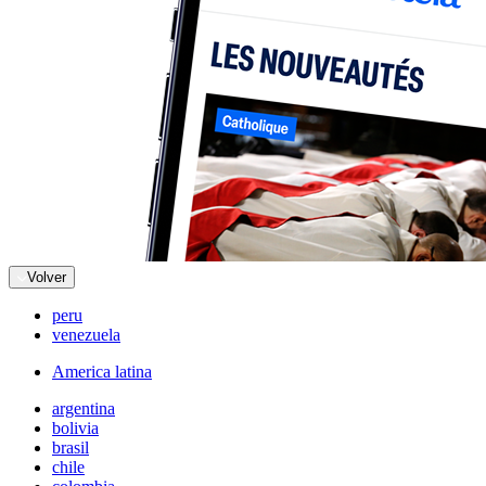
Volver
peru
venezuela
America latina
argentina
bolivia
brasil
chile