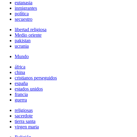
eutanasia
inmigrantes
política
secuestro
libertad religiosa
Medio oriente
pakistan
ucrania
Mundo
áfrica
china
cristianos perseguidos
españa
estados unidos
francia
guerra
religiosas
sacerdote
tierra santa
virgen maria