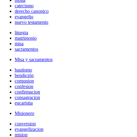
biblia
catecismo
derecho canonico
evangelio
nuevo testamento
liturgia
matrimonio
misa
sacramentos
Misa y sacramentos
bautismo
bendición
comunion
confesion
confirmacion
consagracion
eucaristia
Misionero
conversion
evangelizacion
mision