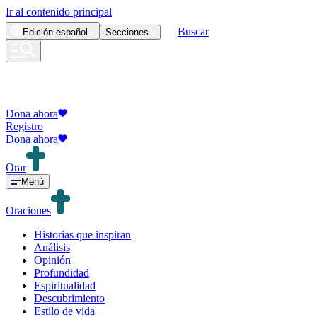
Ir al contenido principal
Buscar
Edición
español
Secciones
Dona ahora
Registro
Dona ahora
Orar
Menú
Oraciones
Historias que inspiran
Análisis
Opinión
Profundidad
Espiritualidad
Descubrimiento
Estilo de vida