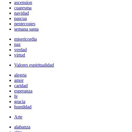
ascension
cuaresma
navidad
pascua
pentecostes
semana santa
misericordia
paz
verdad
virtud
Valores espiritualidad
alegria
amor
caridad
esperanza
fe
gracia
humildad
Arte
alabanza