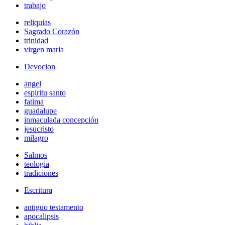
trabajo
reliquias
Sagrado Corazón
trinidad
virgen maria
Devocion
angel
espiritu santo
fatima
guadalupe
inmaculada concepción
jesucristo
milagro
Salmos
teologia
tradiciones
Escritura
antiguo testamento
apocalipsis