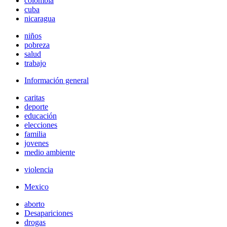
colombia
cuba
nicaragua
niños
pobreza
salud
trabajo
Información general
caritas
deporte
educación
elecciones
familia
jovenes
medio ambiente
violencia
Mexico
aborto
Desapariciones
drogas